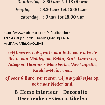
Donderdag : 8.30 uur tot 18.00 uur
s
Vrijdag : 8.30 uur tot 18.00 uur
t
e
zaterdag. : 9 uur tot 18.00 uur
r
r
https://www.marie-marie.com/nl/atelier-rebul?
e
gclid=EAIaIQobChMIs56u5cOsggMVFJqDBx3N-
n
wveEAAYAiAAEgLOpvD_BwE
wij leveren ook gratis aan huis voor u in de
Regio van Maldegem, Eeklo, Sint-Laureins,
Adegem, Damme - Moerkerke, Westkapelle,
Knokke-Heist enz...
of voor 6 Euro versturen wij uw pakketjes op,
ook naar Nederland.
B-Home Interieur - Decoratie -
Geschenken - Geurartikelen