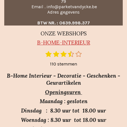
79
Email . info@parketvandycke.be
Adres gegevens
BTW NR. : 0639.998.377
ONZE WEBSHOPS
B-HO
ME-INTERIEUR
1
2
3
4
5
S
R
t
s
s
s
s
s
a
110 stemmen
e
t
t
t
t
t
m
t
e
e
e
e
e
m
B-Home Interieur - Decoratie - Geschenken -
i
r
r
r
r
r
e
Geurartikelen
n
n
r
r
r
r
Openingsuren
g
e
e
e
e
:
n
n
n
n
Maandag : gesloten
3
Dinsdag : 8.30 uur tot 18.00 uur
.
Woensdag : 8.30 uur tot 18.00 uur
7