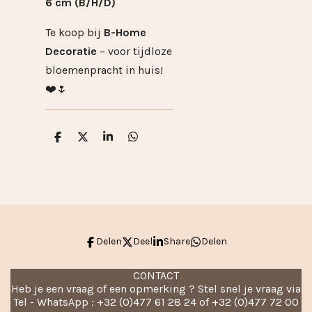
6 cm (B/H/D)
Te koop bij
B-Home
Decoratie
– voor tijdloze
bloemenpracht in huis!
❤️🌷
D
D
S
D
e
e
h
e
l
e
a
l
e
l
r
e
n
e
n
Delen
Deel
Share
Delen
CONTACT
Heb je een vraag of een opmerking ? Stel snel je vraag via
Tel - WhatsApp : +32 (0)477 61 28 24 of +32 (0)477 72 00