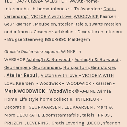
TEL = 0477 612824 WEBSITE = www.b-home-
interieur.be - b-home-interieur - Trefwoorden :
Gratis
verzending
VICTORIA with Love
,
WOODWICK
Kaarsen ,
Geur kaarsen , Meubelen, stoelen, tafels, zwarte metalen
onder frames. Geschenk artikelen - Decoratie en interieur
- Brugse Steenweg 189b-9990 Maldegem
Officiële
Dealer
-
verkooppunt
WINKEL +
-
,
WEBSHOP
Ashleigh & Burwood
Ashleigh & Burwood
Geurlampen,
Geurbranders,
Huisparfum,
Geurstokjes
,
Atelier Rebul
,
-
Victoria with love
VICTORIA WITH
Kaarsen -
-
-
-
LOVE
Woodwick
WOODWICK
kaarsen
Merk
WOODWICK
- WoodWick ®
-J-LINE ,Simla
Home ,Life style home collectie, INTERIEUR -
Decoratie , GEURKAARSEN , LEDKAARSEN , Mars &
More DECORATIE ,Boomstamtafels , tafels, PRIJS ,
PRIJZEN , LEVERING , Gratis Levering ,DECO , sfeer en