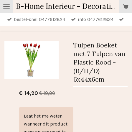
Ga
B-Home Interieur - Decoratie & Geschenken - Geurartikelen
direct
bestel-snel 0477612824
info 0477612824
naar
de
hoofdinhoud
Tulpen Boeket
met 7 Tulpen van
Plastic Rood -
(B/H/D)
6x44x6cm
€ 14,90
€ 19,90
Laat het me weten
wanneer dit product
weer op voorraad is.