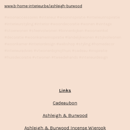
www.b-home-interieur.be/ashleigh-burwood
#woonaccessoires #interieur #wooninspiratie #interieurinspiratie
#interieurstyling #interior #woondecoratie #wonen #vintage
#stoerwonen #sfeervolwonen #binnenkijken #woonwinkel
#decoratie #woonkamerinspiratie #landelijkwonen #stijlvolwonen
#woonkamer #interiordesign #webshop #styling #homedecor
#interieuradvies #vtwonenbijmijthuis #cadeau #inspiratie
#huisdecoratie #vtwonen #tweedehands #interieurdesign
Links
Cadeaubon
Ashleigh & Burwood
Ashleigh & Burwood Incense Wierook