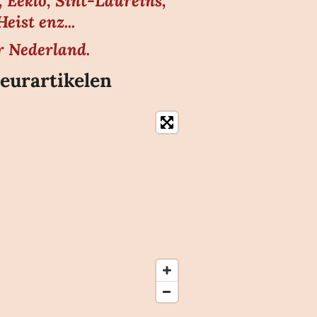
 Eeklo, Sint-Laureins,
ist enz...
r Nederland.
eurartikelen