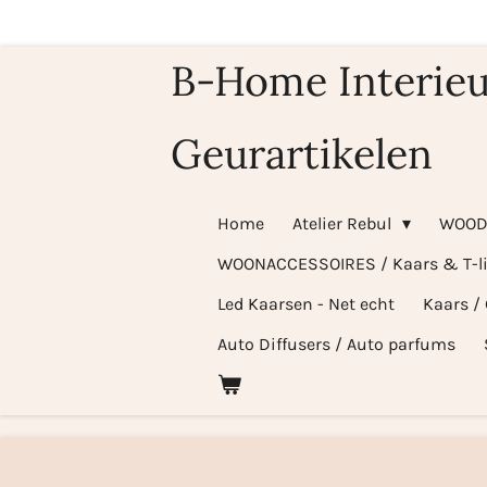
Ga
direct
B-Home Interieu
naar
de
Geurartikelen
hoofdinhoud
Home
Atelier Rebul
WOOD
WOONACCESSOIRES / Kaars & T-l
Led Kaarsen - Net echt
Kaars /
Auto Diffusers / Auto parfums