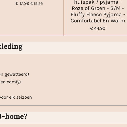
huispak / pyjama -
€ 17,99
€ 19,99
Roze of Groen - S/M -
Fluffy Fleece Pyjama -
Comfortabel En Warm
€ 44,90
kleding
en gewatteerd)
 en comfy)
voor elk seizoen
 B-home?