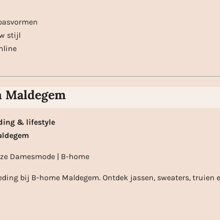
 pasvormen
 stijl
nline
in Maldegem
ding & lifestyle
Maldegem
loze Damesmode | B-home
ding bij B-home Maldegem. Ontdek jassen, sweaters, truien e