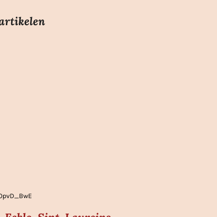
artikelen
gLOpvD_BwE