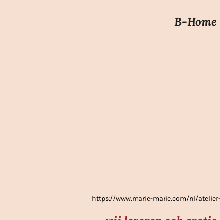
t
B-Home I
i
n
g
:
3
.
7
s
t
e
r
r
e
https://www.marie-marie.com/nl/atel
n