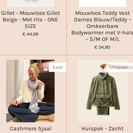
Gillet - Mouwloze Gillet
Mouwloos Teddy Vest
Beige - Met rits - ONE
Dames Blauw/Teddy –
SIZE
Omkeerbare
Bodywarmer met V-hal
€ 44,99
– S/M OF M/L
€ 34,90
Sale!
Uitverkoch
Cashmere Sjaal
Huispak - Zacht