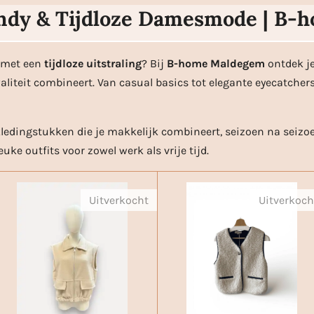
ndy & Tijdloze Damesmode | B
met een
tijdloze uitstraling
? Bij
B-home Maldegem
ontdek je
waliteit combineert. Van casual basics tot elegante eyecatchers
kledingstukken die je makkelijk combineert, seizoen na seizo
euke outfits voor zowel werk als vrije tijd.
Uitverkocht
Uitverkoch