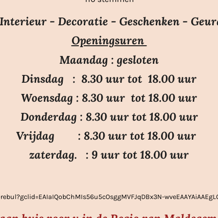
e
t
t
t
t
t
m
e
e
e
e
e
nterieur - Decoratie - Geschenken - Geur
m
r
r
r
r
r
e
Openingsuren
r
r
r
r
n
e
e
e
e
Maandag : gesloten
n
n
n
n
Dinsdag : 8.30 uur tot 18.00 uur
Woensdag : 8.30 uur tot 18.00 uur
Donderdag : 8.30 uur tot 18.00 uur
Vrijdag : 8.30 uur tot 18.00 uur
zaterdag. : 9 uur tot 18.00 uur
ier-rebul?gclid=EAIaIQobChMIs56u5cOsggMVFJqDBx3N-wveEAAYAiAAE