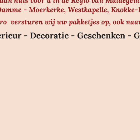
s aan huis voor u in de Regio van Maldegem,
amme - Moerkerke, Westkapelle, Knokke-He
uro versturen wij uw pakketjes op, ook naa
rieur - Decoratie - Geschenken - G