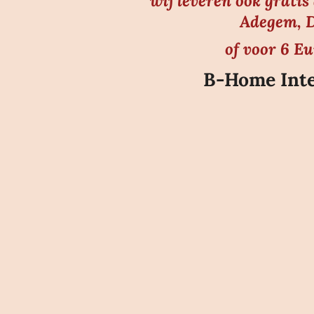
wij leveren ook grati
Adegem, D
of voor 6 E
B-Home Inte