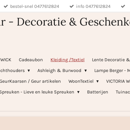
bestel-snel 0477612824
info 0477612824
r - Decoratie & Geschenk
WICK
Cadeaubon
Kleiding /Textiel
Lente Decoratie 
ichthouders
Ashleigh & Burwood
Lampe Berger - M
 GeurKaarsen / Geur artikelen
WoonTextiel
VICTORIA 
Spreuken - Lieve en leuke Spreuken
Batterijen
Tuinac