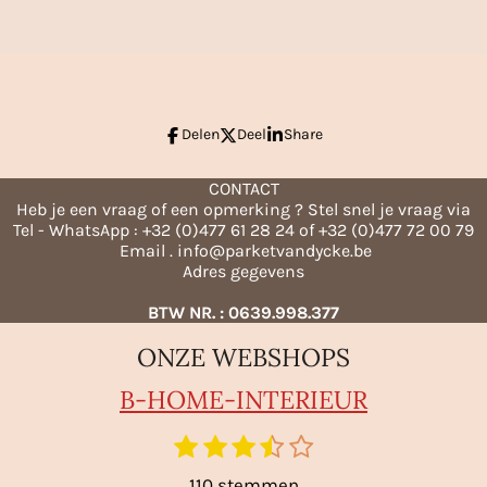
Delen
Deel
Share
CONTACT
Heb je een vraag of een opmerking ? Stel snel je vraag via
Tel - WhatsApp : +32 (0)477 61 28 24 of +32 (0)477 72 00 79
Email . info@parketvandycke.be
Adres gegevens
BTW NR. : 0639.998.377
ONZE WEBSHOPS
B-HO
ME-INTERIEUR
1
2
3
4
5
S
t
s
s
s
s
s
110 stemmen