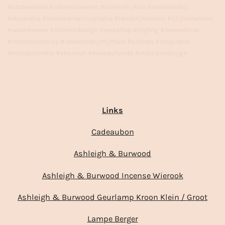
#stoerwonen #sfeervolwonen #binnenkijken #woonwinkel
#decoratie #woonkamerinspiratie #landelijkwonen #stijlvolwonen
#woonkamer #interiordesign #webshop #styling #homedecor
#interieuradvies #vtwonenbijmijthuis #cadeau #inspiratie
#huisdecoratie #vtwonen #tweedehands #interieurdesign
Links
Cadeaubon
Ashleigh & Burwood
Ashleigh & Burwood Incense Wierook
Ashleigh & Burwood Geurlamp Kroon Klein / Groot
Lampe Berger