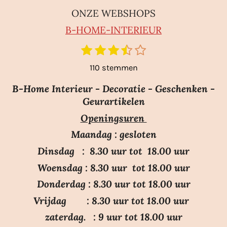
ONZE WEBSHOPS
B-HO
ME-INTERIEUR
1
2
3
4
5
S
R
t
s
s
s
s
s
a
110 stemmen
e
t
t
t
t
t
m
t
e
e
e
e
e
m
B-Home Interieur - Decoratie - Geschenken -
i
r
r
r
r
r
e
Geurartikelen
n
n
r
r
r
r
Openingsuren
g
e
e
e
e
:
n
n
n
n
Maandag : gesloten
3
Dinsdag : 8.30 uur tot 18.00 uur
.
Woensdag : 8.30 uur tot 18.00 uur
7
Donderdag : 8.30 uur tot 18.00 uur
s
Vrijdag : 8.30 uur tot 18.00 uur
t
e
zaterdag. : 9 uur tot 18.00 uur