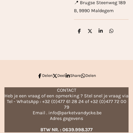
📍 Brugse Steenweg 189
B, 9990 Maldegem
D
D
S
D
e
e
h
e
l
e
a
l
e
l
r
e
n
e
n
Delen
Deel
Share
Delen
CONTACT
Heb je een vraag of een opmerking ? Stel snel je vraag via
Tel - WhatsApp : +32 (0)477 61 28 24 of +32 (0)477 72 00
79
Email . info@parketvandycke.be
Adres gegevens
BTW NR. : 0639.998.377