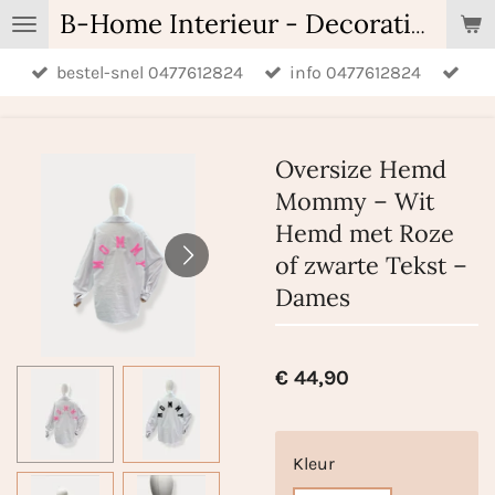
Ga
B-Home Interieur - Decoratie & Geschenken - Geurartikelen
direct
bestel-snel 0477612824
info 0477612824
naar
de
hoofdinhoud
Oversize Hemd
Mommy – Wit
Hemd met Roze
of zwarte Tekst –
Dames
€ 44,90
Kleur