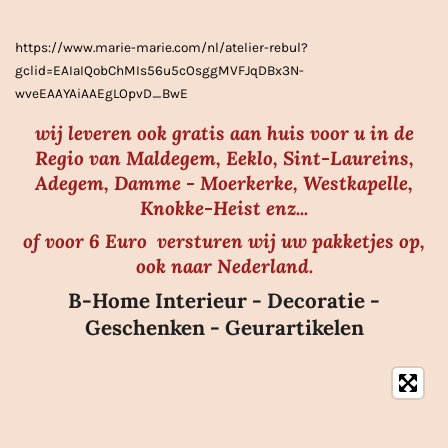
r
r
https://www.marie-marie.com/nl/atelier-rebul?
e
gclid=EAIaIQobChMIs56u5cOsggMVFJqDBx3N-
n
wveEAAYAiAAEgLOpvD_BwE
wij leveren ook gratis aan huis voor u in de
Regio van Maldegem, Eeklo, Sint-Laureins,
Adegem, Damme - Moerkerke, Westkapelle,
Knokke-Heist enz...
of voor 6 Euro versturen wij uw pakketjes op,
ook naar Nederland.
B-Home Interieur - Decoratie -
Geschenken - Geurartikelen