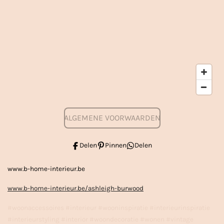
ALGEMENE VOORWAARDEN
Delen
Pinnen
Delen
www.b-home-interieur.be
www.b-home-interieur.be/ashleigh-burwood
#woonaccessoires #interieur #wooninspiratie #interieurinspiratie
#interieurstyling #interior #woondecoratie #wonen #vintage