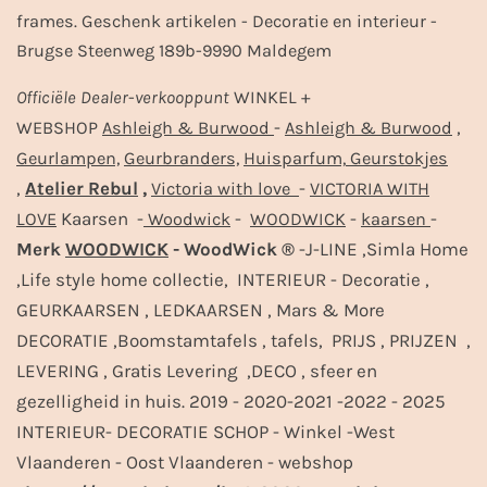
frames. Geschenk artikelen - Decoratie en interieur -
Brugse Steenweg 189b-9990 Maldegem
Officiële
Dealer
-
verkooppunt
WINKEL +
-
,
WEBSHOP
Ashleigh & Burwood
Ashleigh & Burwood
Geurlampen,
Geurbranders,
Huisparfum,
Geurstokjes
,
Atelier Rebul
,
-
Victoria with love
VICTORIA WITH
Kaarsen -
-
-
-
LOVE
Woodwick
WOODWICK
kaarsen
Merk
WOODWICK
- WoodWick ®
-J-LINE ,Simla Home
,Life style home collectie, INTERIEUR - Decoratie ,
GEURKAARSEN , LEDKAARSEN , Mars & More
DECORATIE ,Boomstamtafels , tafels, PRIJS , PRIJZEN ,
LEVERING , Gratis Levering ,DECO , sfeer en
gezelligheid in huis. 2019 - 2020-2021 -2022 - 2025
INTERIEUR- DECORATIE SCHOP - Winkel -West
Vlaanderen - Oost Vlaanderen - webshop