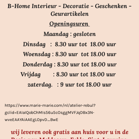
e
e
e
e
e
m
B-Home Interieur - Decoratie - Geschenken -
i
r
r
r
r
r
e
Geurartikelen
n
n
r
r
r
r
Openingsuren
g
e
e
e
e
:
n
n
n
n
Maandag : gesloten
3
Dinsdag : 8.30 uur tot 18.00 uur
.
Woensdag : 8.30 uur tot 18.00 uur
7
Donderdag : 8.30 uur tot 18.00 uur
s
Vrijdag : 8.30 uur tot 18.00 uur
t
e
zaterdag. : 9 uur tot 18.00 uur
r
r
https://www.marie-marie.com/nl/atelier-rebul?
e
gclid=EAIaIQobChMIs56u5cOsggMVFJqDBx3N-
n
wveEAAYAiAAEgLOpvD_BwE
wij leveren ook gratis aan huis voor u in de