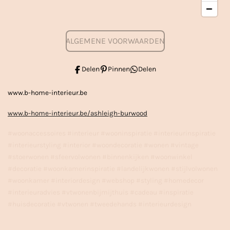
ALGEMENE VOORWAARDEN
Delen
Pinnen
Delen
www.b-home-interieur.be
www.b-home-interieur.be/ashleigh-burwood
#woonaccessoires #interieur #wooninspiratie #interieurinspiratie
#interieurstyling #interior #woondecoratie #wonen #vintage
#stoerwonen #sfeervolwonen #binnenkijken #woonwinkel
#decoratie #woonkamerinspiratie #landelijkwonen #stijlvolwonen
#woonkamer #interiordesign #webshop #styling #homedecor
#interieuradvies #vtwonenbijmijthuis #cadeau #inspiratie
#huisdecoratie #vtwonen #tweedehands #interieurdesign