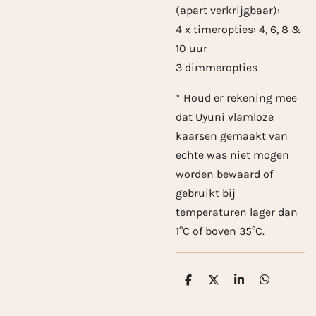
(apart verkrijgbaar):
4 x timeropties: 4, 6, 8 &
10 uur
3 dimmeropties
* Houd er rekening mee
dat Uyuni vlamloze
kaarsen gemaakt van
echte was niet mogen
worden bewaard of
gebruikt bij
temperaturen lager dan
1°C of boven 35°C.
D
D
S
D
e
e
h
e
l
e
a
l