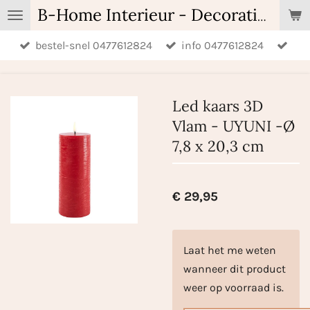
Ga
B-Home Interieur - Decoratie & Geschenken - Geurartikelen
direct
bestel-snel 0477612824
info 0477612824
naar
de
hoofdinhoud
Led kaars 3D
Vlam - UYUNI -Ø
7,8 x 20,3 cm
€ 29,95
Laat het me weten
wanneer dit product
weer op voorraad is.