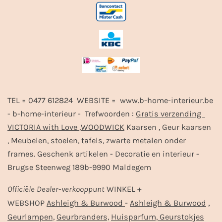
TEL = 0477 612824 WEBSITE = www.b-home-interieur.be
- b-home-interieur - Trefwoorden :
Gratis verzending
VICTORIA with Love
,
WOODWICK
Kaarsen , Geur kaarsen
, Meubelen, stoelen, tafels, zwarte metalen onder
frames. Geschenk artikelen - Decoratie en interieur -
Brugse Steenweg 189b-9990 Maldegem
Officiële
Dealer
-
verkooppunt
WINKEL +
-
,
WEBSHOP
Ashleigh & Burwood
Ashleigh & Burwood
Geurlampen,
Geurbranders,
Huisparfum,
Geurstokjes