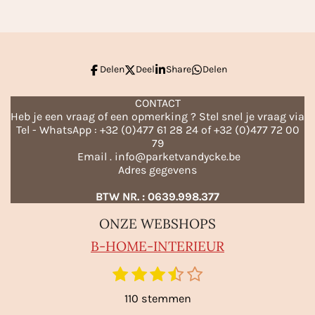
e
l
r
e
n
e
n
Delen
Deel
Share
Delen
CONTACT
Heb je een vraag of een opmerking ? Stel snel je vraag via
Tel - WhatsApp : +32 (0)477 61 28 24 of +32 (0)477 72 00
79
Email . info@parketvandycke.be
Adres gegevens
BTW NR. : 0639.998.377
ONZE WEBSHOPS
B-HO
ME-INTERIEUR
1
2
3
4
5
S
R
t
s
s
s
s
s
a
110 stemmen
e
t
t
t
t
t
m
t