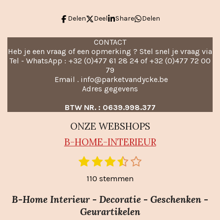
Delen
Deel
Share
Delen
CONTACT
Heb je een vraag of een opmerking ? Stel snel je vraag via
Tel - WhatsApp : +32 (0)477 61 28 24 of +32 (0)477 72 00
79
Email . info@parketvandycke.be
Adres gegevens
BTW NR. : 0639.998.377
ONZE WEBSHOPS
B-HO
ME-INTERIEUR
1
2
3
4
5
S
R
t
s
s
s
s
s
a
110 stemmen
e
t
t
t
t
t
m
t
e
e
e
e
e
m
B-Home Interieur - Decoratie - Geschenken -
i
r
r
r
r
r
e
Geurartikelen
n
n