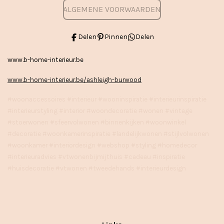
ALGEMENE VOORWAARDEN
Delen
Pinnen
Delen
www.b-home-interieur.be
www.b-home-interieur.be/ashleigh-burwood
#woonaccessoires #interieur #wooninspiratie #interieurinspiratie
#interieurstyling #interior #woondecoratie #wonen #vintage
#stoerwonen #sfeervolwonen #binnenkijken #woonwinkel
#decoratie #woonkamerinspiratie #landelijkwonen #stijlvolwonen
#woonkamer #interiordesign #webshop #styling #homedecor
#interieuradvies #vtwonenbijmijthuis #cadeau #inspiratie
#huisdecoratie #vtwonen #tweedehands #interieurdesign