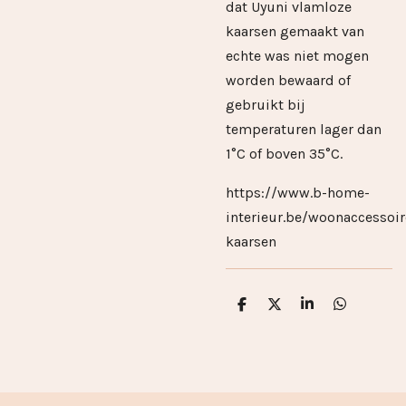
dat Uyuni vlamloze
kaarsen gemaakt van
echte was niet mogen
worden bewaard of
gebruikt bij
temperaturen lager dan
1°C of boven 35°C.
https://www.b-home-
interieur.be/woonaccessoir
kaarsen
D
D
S
D
e
e
h
e
l
e
a
l
e
l
r
e
n
e
n