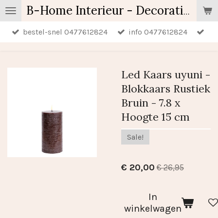
Ga
B-Home Interieur - Decoratie & Geschenken - Geurartikelen
direct
bestel-snel 0477612824
info 0477612824
naar
de
hoofdinhoud
Led Kaars uyuni -
Blokkaars Rustiek
Bruin - 7.8 x
Hoogte 15 cm
Sale!
€ 20,00
€ 26,95
In
winkelwagen