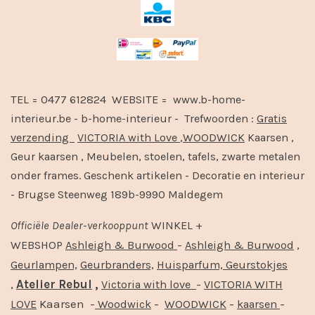
TEL = 0477 612824 WEBSITE = www.b-home-
interieur.be - b-home-interieur - Trefwoorden :
Gratis
verzending
VICTORIA with Love
,
WOODWICK
Kaarsen ,
Geur kaarsen , Meubelen, stoelen, tafels, zwarte metalen
onder frames. Geschenk artikelen - Decoratie en interieur
- Brugse Steenweg 189b-9990 Maldegem
Officiële
Dealer
-
verkooppunt
WINKEL +
-
,
WEBSHOP
Ashleigh & Burwood
Ashleigh & Burwood
Geurlampen,
Geurbranders,
Huisparfum,
Geurstokjes
,
Atelier Rebul
,
-
Victoria with love
VICTORIA WITH
Kaarsen -
-
-
-
LOVE
Woodwick
WOODWICK
kaarsen