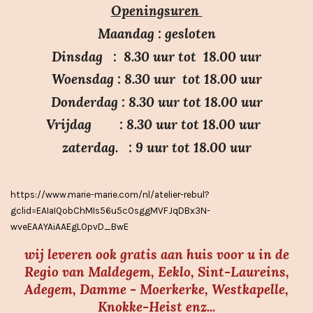
r
r
r
r
Openingsuren
g
e
e
e
e
:
n
n
n
n
Maandag : gesloten
3
Dinsdag : 8.30 uur tot 18.00 uur
.
Woensdag : 8.30 uur tot 18.00 uur
7
Donderdag : 8.30 uur tot 18.00 uur
s
Vrijdag : 8.30 uur tot 18.00 uur
t
e
zaterdag. : 9 uur tot 18.00 uur
r
r
https://www.marie-marie.com/nl/atelier-rebul?
e
gclid=EAIaIQobChMIs56u5cOsggMVFJqDBx3N-
n
wveEAAYAiAAEgLOpvD_BwE
wij leveren ook gratis aan huis voor u in de
Regio van Maldegem, Eeklo, Sint-Laureins,
Adegem, Damme - Moerkerke, Westkapelle,
Knokke-Heist enz...