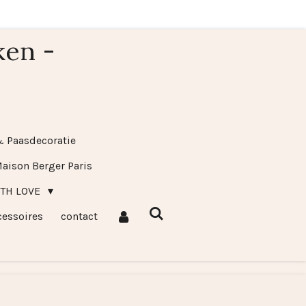
ken -
& Paasdecoratie
aison Berger Paris
ITH LOVE
cessoires
contact