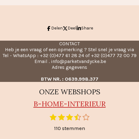
Delen
Deel
Share
CONTACT
Heb je een vraag of een opmerking ? Stel snel je vraag via
Tel - WhatsApp : +32 (0)477 61 28 24 of +32 (0)477 72 00 79
Email . info@parketvandycke.be
Adres gegevens
BTW NR. : 0639.998.377
ONZE WEBSHOPS
B-HO
ME-INTERIEUR
1
2
3
4
5
S
t
s
s
s
s
s
110 stemmen
e
t
t
t
t
t
m