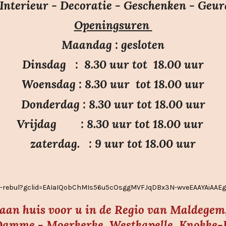
e
e
e
e
e
nterieur - Decoratie - Geschenken - Geur
m
r
r
r
r
r
e
Openingsuren
r
r
r
r
n
e
e
e
e
Maandag : gesloten
n
n
n
n
Dinsdag : 8.30 uur tot 18.00 uur
Woensdag : 8.30 uur tot 18.00 uur
Donderdag : 8.30 uur tot 18.00 uur
Vrijdag : 8.30 uur tot 18.00 uur
zaterdag. : 9 uur tot 18.00 uur
ier-rebul?gclid=EAIaIQobChMIs56u5cOsggMVFJqDBx3N-wveEAAYAiAA
s aan huis voor u in de Regio van Maldegem,
amme - Moerkerke, Westkapelle, Knokke-He