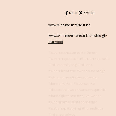
Delen
Pinnen
www.b-home-interieur.be
www.b-home-interieur.be/ashleigh-
burwood
#woonaccessoires #interieur
#wooninspiratie #interieurinspiratie
#interieurstyling #interior
#woondecoratie #wonen #vintage
#stoerwonen #sfeervolwonen
#binnenkijken #woonwinkel
#decoratie #woonkamerinspiratie
#landelijkwonen #stijlvolwonen
#woonkamer #interiordesign
#webshop #styling #homedecor
#interieuradvies