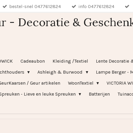
bestel-snel 0477612824
info 0477612824
r - Decoratie & Geschen
DWICK
Cadeaubon
Kleiding /Textiel
Lente Decoratie 
ichthouders
Ashleigh & Burwood
Lampe Berger - M
GeurKaarsen / Geur artikelen
WoonTextiel
VICTORIA W
Spreuken - Lieve en leuke Spreuken
Batterijen
Tuinac