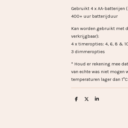
Gebruikt 4 x AA-batterijen 
400+ uur batterijduur
Kan worden gebruikt met d
verkrijgbaar):
4 x timeropties: 4, 6, 8 & 1
3 dimmeropties
* Houd er rekening mee da
van echte was niet mogen 
temperaturen lager dan 1°C
D
D
S
e
e
h
l
e
a
e
l
r
n
e