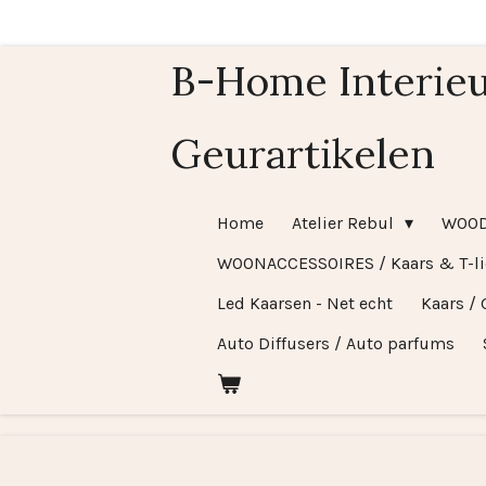
Ga
direct
B-Home Interieu
naar
de
Geurartikelen
hoofdinhoud
Home
Atelier Rebul
WOO
WOONACCESSOIRES / Kaars & T-l
Led Kaarsen - Net echt
Kaars / 
Auto Diffusers / Auto parfums