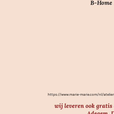
B-Home I
i
n
g
:
3
.
7
s
t
e
r
r
e
https://www.marie-marie.com/nl/atel
n
wij leveren ook grati
Adegem, D