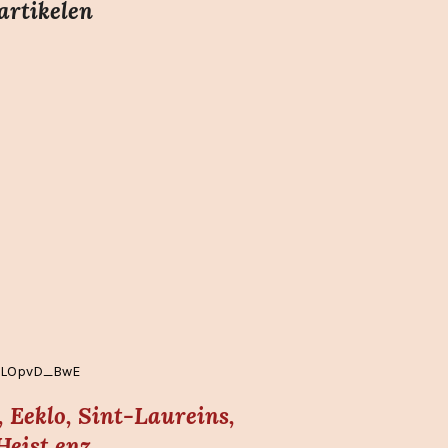
artikelen
EgLOpvD_BwE
 Eeklo, Sint-Laureins,
ist enz...