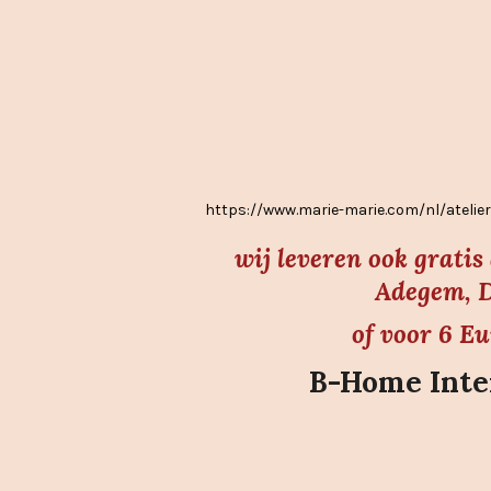
7
s
t
e
r
r
e
https://www.marie-marie.com/nl/atel
n
wij leveren ook grati
Adegem, D
of voor 6 E
B-Home Inter