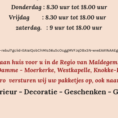
Donderdag : 8.30 uur tot 18.00 uur
Vrijdag : 8.30 uur tot 18.00 uur
zaterdag. : 9 uur tot 18.00 uur
ier-rebul?gclid=EAIaIQobChMIs56u5cOsggMVFJqDBx3N-wveEAAYAiAA
s aan huis voor u in de Regio van Maldegem,
amme - Moerkerke, Westkapelle, Knokke-He
uro versturen wij uw pakketjes op, ook naa
ieur - Decoratie - Geschenken - 