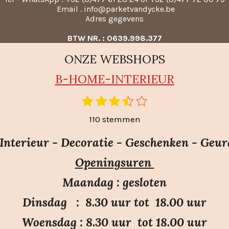
Email . info@parketvandycke.be
Adres gegevens
BTW NR. : 0639.998.377
ONZE WEBSHOPS
B-HO
ME-INTERIEUR
1
2
3
4
5
S
t
s
s
s
s
s
110 stemmen
e
t
t
t
t
t
m
e
e
e
e
e
nterieur - Decoratie - Geschenken - Geur
m
r
r
r
r
r
e
Openingsuren
r
r
r
r
n
e
e
e
e
Maandag : gesloten
n
n
n
n
Dinsdag : 8.30 uur tot 18.00 uur
Woensdag : 8.30 uur tot 18.00 uur