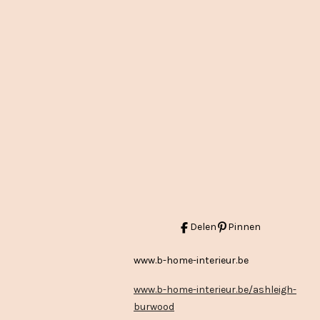
Delen
Pinnen
www.b-home-interieur.be
www.b-home-interieur.be/ashleigh-
burwood