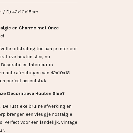
 H / D) 42x10x15cm
talgie en Charme met Onze
e!
olle uitstraling toe aan je interieur
ratieve houten slee, nu
Decoratie en Interieur in
rmante afmetingen van 42x10x15
een perfect accentstuk
ze Decoratieve Houten Slee?
p
: De rustieke bruine afwerking en
erp brengen een vleugje nostalgie
s. Perfect voor een landelijk, vintage
ur.