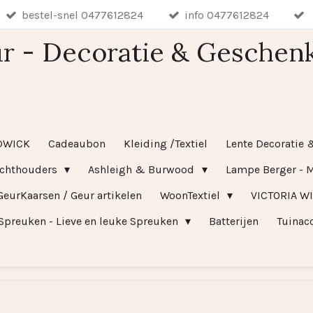
bestel-snel 0477612824
info 0477612824
r - Decoratie & Geschen
DWICK
Cadeaubon
Kleiding /Textiel
Lente Decoratie 
ichthouders
Ashleigh & Burwood
Lampe Berger - M
GeurKaarsen / Geur artikelen
WoonTextiel
VICTORIA W
Spreuken - Lieve en leuke Spreuken
Batterijen
Tuinac