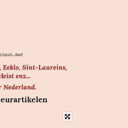
EgLOpvD_BwE
 Eeklo, Sint-Laureins,
ist enz...
r Nederland.
Geurartikelen