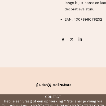
langs bij B-home en laat
decoratieve stuk.
EAN:
4007698076252
D
D
S
e
e
h
l
e
a
e
l
r
n
e
Delen
Deel
Share
CONTACT
Heb je een vraag of een opmerking ? Stel snel je vraag via
Tel - WhatsApp : +32 (0)477 61 28 24 of +32 (0)477 72 00 79