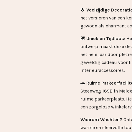
🌟
Veelzijdige Decorati
het versieren van een ke
gewoon als charmant ac
🎁
Uniek en Tijdloos
: H
ontwerp maakt deze deco
het hele jaar door plezie
geweldig cadeau voor li
interieuraccessoires.
🚗
Ruime Parkeerfacilit
Steenweg 189B in Mald
ruime parkeerplaats. He
een zorgeloze winkelerv
Waarom Wachten?
Ontd
warme en sfeervolle tou