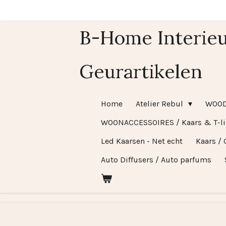
Ga
direct
B-Home Interieu
naar
de
Geurartikelen
hoofdinhoud
Home
Atelier Rebul
WOO
WOONACCESSOIRES / Kaars & T-l
Led Kaarsen - Net echt
Kaars / 
Auto Diffusers / Auto parfums