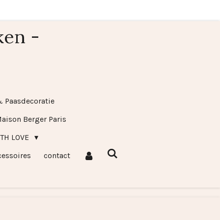
ken -
& Paasdecoratie
aison Berger Paris
ITH LOVE
cessoires
contact