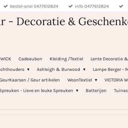
bestel-snel 0477612824
info 0477612824
r - Decoratie & Geschenk
WICK
Cadeaubon
Kleiding /Textiel
Lente Decoratie 
ichthouders
Ashleigh & Burwood
Lampe Berger - M
 GeurKaarsen / Geur artikelen
WoonTextiel
VICTORIA 
Spreuken - Lieve en leuke Spreuken
Batterijen
Tuinac