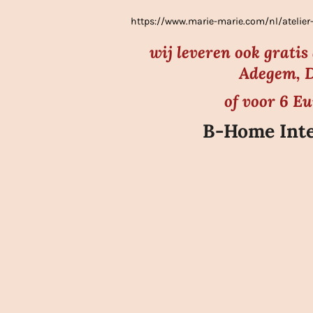
e
https://www.marie-marie.com/nl/atel
n
wij leveren ook grati
Adegem, D
of voor 6 E
B-Home Inte