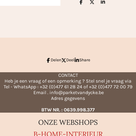
D
D
S
e
e
h
l
e
a
e
l
r
n
e
Delen
Deel
Share
CONTACT
Heb je een vraag of een opmerking ? Stel snel je vraag via
Tel - WhatsApp : +32 (0)477 61 28 24 of +32 (0)477 72 00 79
Email . info@parketvandycke.be
Adres gegevens
BTW NR. : 0639.998.377
ONZE WEBSHOPS
B-HO
ME-INTERIEUR