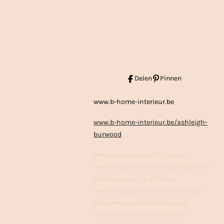
Delen
Pinnen
www.b-home-interieur.be
www.b-home-interieur.be/ashleigh-
burwood
#woonaccessoires #interieur
#wooninspiratie #interieurinspiratie
#interieurstyling #interior
#woondecoratie #wonen #vintage
#stoerwonen #sfeervolwonen
#binnenkijken #woonwinkel