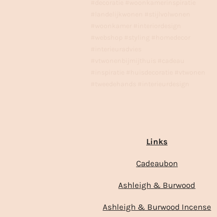
#decoratie #woonkamerinspiratie
#landelijkwonen #stijlvolwonen
#woonkamer #interiordesign
#webshop #styling #homedecor
#interieuradvies
#vtwonenbijmijthuis #cadeau
#inspiratie #huisdecoratie #vtwonen
#tweedehands #interieurdesign
Links
Cadeaubon
Ashleigh & Burwood
Ashleigh & Burwood Incense