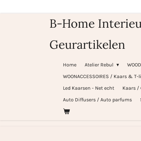
Ga
direct
B-Home Interieu
naar
de
Geurartikelen
hoofdinhoud
Home
Atelier Rebul
WOOD
WOONACCESSOIRES / Kaars & T-l
Led Kaarsen - Net echt
Kaars /
Auto Diffusers / Auto parfums