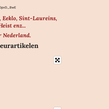
gLOpvD_BwE
 Eeklo, Sint-Laureins,
ist enz...
r Nederland.
eurartikelen