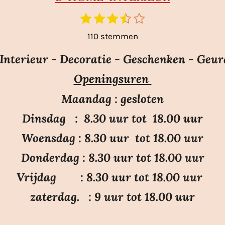
1
2
3
4
5
S
t
s
s
s
s
s
110 stemmen
e
t
t
t
t
t
m
e
e
e
e
e
nterieur - Decoratie - Geschenken - Geur
m
r
r
r
r
r
e
Openingsuren
r
r
r
r
n
e
e
e
e
Maandag : gesloten
n
n
n
n
Dinsdag : 8.30 uur tot 18.00 uur
Woensdag : 8.30 uur tot 18.00 uur
Donderdag : 8.30 uur tot 18.00 uur
Vrijdag : 8.30 uur tot 18.00 uur
zaterdag. : 9 uur tot 18.00 uur