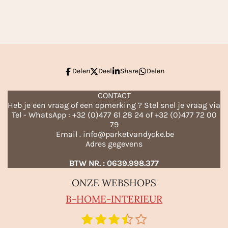
e
e
h
e
l
e
a
l
e
l
r
e
n
e
n
Delen
Deel
Share
Delen
CONTACT
Heb je een vraag of een opmerking ? Stel snel je vraag via
Tel - WhatsApp : +32 (0)477 61 28 24 of +32 (0)477 72 00
79
Email . info@parketvandycke.be
Adres gegevens
BTW NR. : 0639.998.377
ONZE WEBSHOPS
B-HO
ME-INTERIEUR
1
2
3
4
5
S
R
t