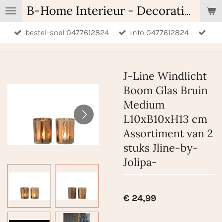
Ga
B-Home Interieur - Decoratie & Geschenken - Geurartikelen
direct
bestel-snel 0477612824
info 0477612824
naar
de
hoofdinhoud
J-Line Windlicht
Boom Glas Bruin
Medium
L10xB10xH13 cm
Assortiment van 2
stuks Jline-by-
Jolipa-
€ 24,99