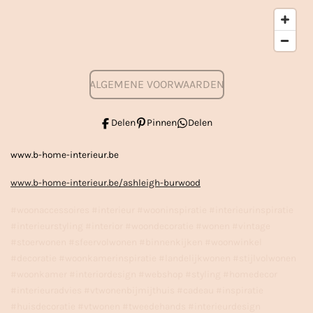
ALGEMENE VOORWAARDEN
Delen
Pinnen
Delen
www.b-home-interieur.be
www.b-home-interieur.be/ashleigh-burwood
#woonaccessoires #interieur #wooninspiratie #interieurinspiratie
#interieurstyling #interior #woondecoratie #wonen #vintage
#stoerwonen #sfeervolwonen #binnenkijken #woonwinkel
#decoratie #woonkamerinspiratie #landelijkwonen #stijlvolwonen
#woonkamer #interiordesign #webshop #styling #homedecor
#interieuradvies #vtwonenbijmijthuis #cadeau #inspiratie
#huisdecoratie #vtwonen #tweedehands #interieurdesign