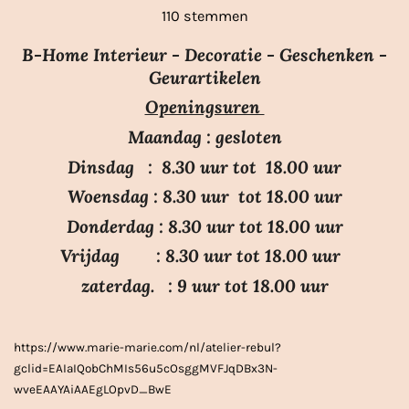
s
s
s
s
s
a
110 stemmen
e
t
t
t
t
t
m
t
e
e
e
e
e
m
B-Home Interieur - Decoratie - Geschenken -
i
r
r
r
r
r
e
Geurartikelen
n
n
r
r
r
r
Openingsuren
g
e
e
e
e
:
n
n
n
n
Maandag : gesloten
3
Dinsdag : 8.30 uur tot 18.00 uur
.
Woensdag : 8.30 uur tot 18.00 uur
7
Donderdag : 8.30 uur tot 18.00 uur
s
Vrijdag : 8.30 uur tot 18.00 uur
t
e
zaterdag. : 9 uur tot 18.00 uur
r
r
https://www.marie-marie.com/nl/atelier-rebul?
e
gclid=EAIaIQobChMIs56u5cOsggMVFJqDBx3N-
n
wveEAAYAiAAEgLOpvD_BwE