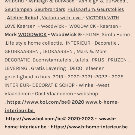
-
,
WEBSHOP
Ashleigh & Burwood
Ashleigh & Burwood
Geurlampen,
Geurbranders,
Huisparfum,
Geurstokjes
,
Atelier Rebul
,
-
Victoria with love
VICTORIA WITH
Kaarsen -
-
-
-
LOVE
Woodwick
WOODWICK
kaarsen
Merk
WOODWICK
- WoodWick ®
-J-LINE ,Simla Home
,Life style home collectie, INTERIEUR - Decoratie ,
GEURKAARSEN , LEDKAARSEN , Mars & More
DECORATIE ,Boomstamtafels , tafels, PRIJS , PRIJZEN ,
LEVERING , Gratis Levering ,DECO , sfeer en
gezelligheid in huis. 2019 - 2020-2021 -2022 - 2025
INTERIEUR- DECORATIE SCHOP - Winkel -West
Vlaanderen - Oost Vlaanderen - webshop
,
https://www.bol.com/be© 2020
www.b-home-
interieur.be
https://www.bol.com/be© 2020-2023 - www.b-
home-interieur.be -
https://www.b-home-interieur.be