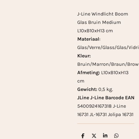
J-Line Windlicht Boom
Glas Bruin Medium
L10xB10xH13 cm
Materiaal
:
Glas/Verre/Glass/Glas/Vidri
Kleur:
Bruin/Marron/Braun/Brow
Afmeting:
L10xB10xH13
cm
Gewicht:
0,5 kg.
JLine J-Line Barcode EAN
5400924167318 J-Line
16731 JL-16731 Jolipa 16731
D
D
S
D