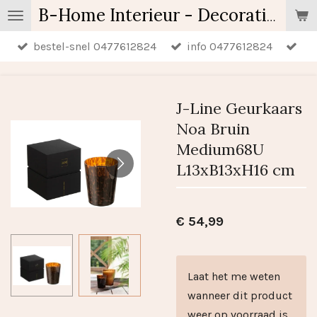
Ga
B-Home Interieur - Decoratie & Geschenken - Geurartikelen
direct
bestel-snel 0477612824
info 0477612824
naar
de
hoofdinhoud
J-Line Geurkaars
Noa Bruin
Medium68U
L13xB13xH16 cm
€ 54,99
Laat het me weten
wanneer dit product
weer op voorraad is.