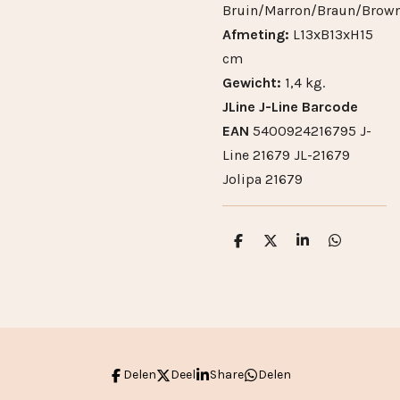
Bruin/Marron/Braun/Brow
Afmeting:
L13xB13xH15
cm
Gewicht:
1,4 kg.
JLine J-Line Barcode
EAN
5400924216795 J-
Line 21679 JL-21679
Jolipa 21679
D
D
S
D
e
e
h
e
l
e
a
l
e
l
r
e
n
e
n
Delen
Deel
Share
Delen