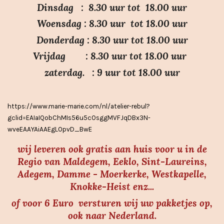
3
Dinsdag : 8.30 uur tot 18.00 uur
.
Woensdag : 8.30 uur tot 18.00 uur
7
Donderdag : 8.30 uur tot 18.00 uur
s
Vrijdag : 8.30 uur tot 18.00 uur
t
e
zaterdag. : 9 uur tot 18.00 uur
r
r
https://www.marie-marie.com/nl/atelier-rebul?
e
gclid=EAIaIQobChMIs56u5cOsggMVFJqDBx3N-
n
wveEAAYAiAAEgLOpvD_BwE
wij leveren ook gratis aan huis voor u in de
Regio van Maldegem, Eeklo, Sint-Laureins,
Adegem, Damme - Moerkerke, Westkapelle,
Knokke-Heist enz...
of voor 6 Euro versturen wij uw pakketjes op,
ook naar Nederland.