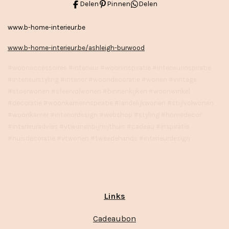
Delen
Pinnen
Delen
www.b-home-interieur.be
www.b-home-interieur.be/ashleigh-burwood
#woonaccessoires #interieur #wooninspiratie #interieurinspiratie
#interieurstyling #interior #woondecoratie #wonen #vintage
#stoerwonen #sfeervolwonen #binnenkijken #woonwinkel
#decoratie #woonkamerinspiratie #landelijkwonen #stijlvolwonen
#woonkamer #interiordesign #webshop #styling #homedecor
#interieuradvies #vtwonenbijmijthuis #cadeau #inspiratie
#huisdecoratie #vtwonen #tweedehands #interieurdesign
Links
Cadeaubon