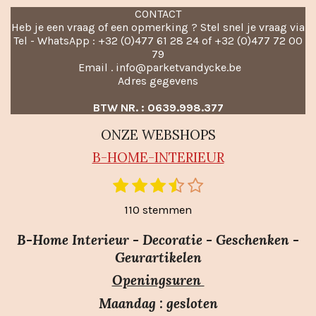
CONTACT
Heb je een vraag of een opmerking ? Stel snel je vraag via
Tel - WhatsApp : +32 (0)477 61 28 24 of +32 (0)477 72 00
79
Email . info@parketvandycke.be
Adres gegevens
BTW NR. : 0639.998.377
ONZE WEBSHOPS
B-HO
ME-INTERIEUR
1
2
3
4
5
S
R
t
s
s
s
s
s
a
110 stemmen
e
t
t
t
t
t
m
t
e
e
e
e
e
m
B-Home Interieur - Decoratie - Geschenken -
i
r
r
r
r
r
e
Geurartikelen
n
n
r
r
r
r
Openingsuren
g
e
e
e
e
:
n
n
n
n
Maandag : gesloten