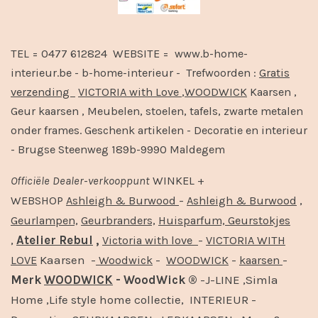
TEL = 0477 612824 WEBSITE = www.b-home-
interieur.be - b-home-interieur - Trefwoorden :
Gratis
verzending
VICTORIA with Love
,
WOODWICK
Kaarsen ,
Geur kaarsen , Meubelen, stoelen, tafels, zwarte metalen
onder frames. Geschenk artikelen - Decoratie en interieur
- Brugse Steenweg 189b-9990 Maldegem
Officiële
Dealer
-
verkooppunt
WINKEL +
-
,
WEBSHOP
Ashleigh & Burwood
Ashleigh & Burwood
Geurlampen,
Geurbranders,
Huisparfum,
Geurstokjes
,
Atelier Rebul
,
-
Victoria with love
VICTORIA WITH
Kaarsen -
-
-
-
LOVE
Woodwick
WOODWICK
kaarsen
Merk
WOODWICK
- WoodWick ®
-J-LINE ,Simla
Home ,Life style home collectie, INTERIEUR -