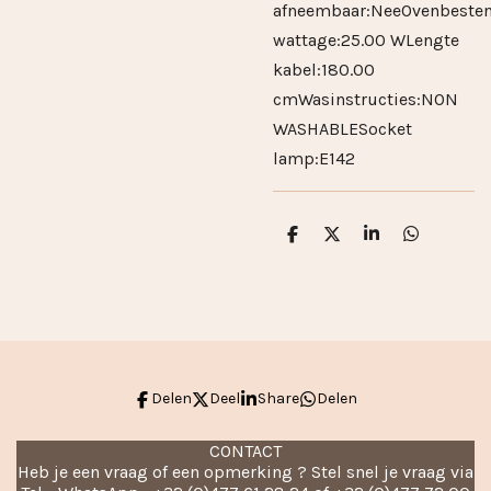
afneembaar:NeeOvenbeste
wattage:25.00 WLengte
kabel:180.00
cmWasinstructies:NON
WASHABLESocket
lamp:E142
D
D
S
D
e
e
h
e
l
e
a
l
e
l
r
e
n
e
n
Delen
Deel
Share
Delen
CONTACT
Heb je een vraag of een opmerking ? Stel snel je vraag via