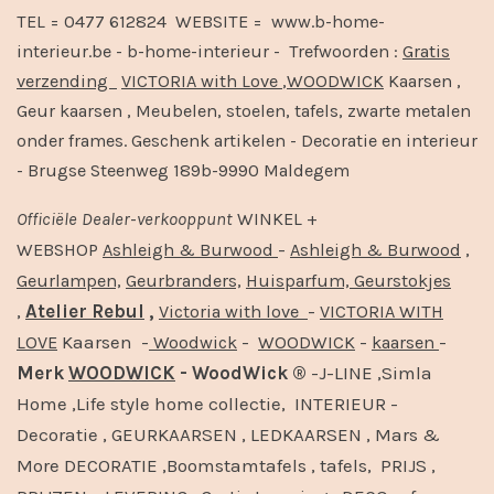
TEL = 0477 612824 WEBSITE = www.b-home-
interieur.be - b-home-interieur - Trefwoorden :
Gratis
verzending
VICTORIA with Love
,
WOODWICK
Kaarsen ,
Geur kaarsen , Meubelen, stoelen, tafels, zwarte metalen
onder frames. Geschenk artikelen - Decoratie en interieur
- Brugse Steenweg 189b-9990 Maldegem
Officiële
Dealer
-
verkooppunt
WINKEL +
-
,
WEBSHOP
Ashleigh & Burwood
Ashleigh & Burwood
Geurlampen,
Geurbranders,
Huisparfum,
Geurstokjes
,
Atelier Rebul
,
-
Victoria with love
VICTORIA WITH
Kaarsen -
-
-
-
LOVE
Woodwick
WOODWICK
kaarsen
Merk
WOODWICK
- WoodWick ®
-J-LINE ,Simla
Home ,Life style home collectie, INTERIEUR -
Decoratie , GEURKAARSEN , LEDKAARSEN , Mars &
More DECORATIE ,Boomstamtafels , tafels, PRIJS ,