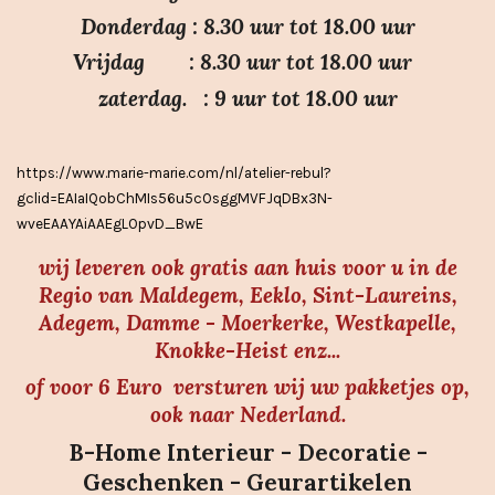
7
Donderdag : 8.30 uur tot 18.00 uur
s
Vrijdag : 8.30 uur tot 18.00 uur
t
e
zaterdag. : 9 uur tot 18.00 uur
r
r
https://www.marie-marie.com/nl/atelier-rebul?
e
gclid=EAIaIQobChMIs56u5cOsggMVFJqDBx3N-
n
wveEAAYAiAAEgLOpvD_BwE
wij leveren ook gratis aan huis voor u in de
Regio van Maldegem, Eeklo, Sint-Laureins,
Adegem, Damme - Moerkerke, Westkapelle,
Knokke-Heist enz...
of voor 6 Euro versturen wij uw pakketjes op,
ook naar Nederland.
B-Home Interieur - Decoratie -
Geschenken - Geurartikelen