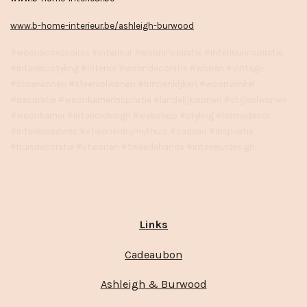
www.b-home-interieur.be/ashleigh-burwood
#woonaccessoires #interieur #wooninspiratie #interieurinspiratie
#interieurstyling #interior #woondecoratie #wonen #vintage
#stoerwonen #sfeervolwonen #binnenkijken #woonwinkel
#decoratie #woonkamerinspiratie #landelijkwonen #stijlvolwonen
#woonkamer #interiordesign #webshop #styling #homedecor
#interieuradvies #vtwonenbijmijthuis #cadeau #inspiratie
#huisdecoratie #vtwonen #tweedehands #interieurdesign
Links
Cadeaubon
Ashleigh & Burwood