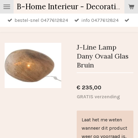
Ga
B-Home Interieur - Decoratie & Geschenken - Geurartikelen
direct
bestel-snel 0477612824
info 0477612824
naar
de
hoofdinhoud
J-Line Lamp
Dany Ovaal Glas
Bruin
€ 235,00
GRATIS verzending
Laat het me weten
wanneer dit product
weer op voorraad is.