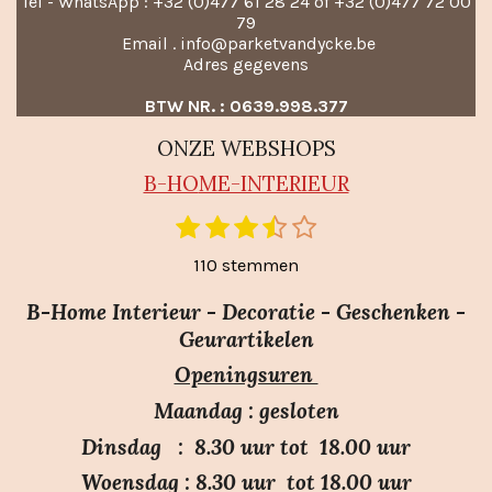
Tel - WhatsApp : +32 (0)477 61 28 24 of +32 (0)477 72 00
79
Email . info@parketvandycke.be
Adres gegevens
BTW NR. : 0639.998.377
ONZE WEBSHOPS
B-HO
ME-INTERIEUR
1
2
3
4
5
S
R
t
s
s
s
s
s
a
110 stemmen
e
t
t
t
t
t
m
t
e
e
e
e
e
m
B-Home Interieur - Decoratie - Geschenken -
i
r
r
r
r
r
e
Geurartikelen
n
n
r
r
r
r
Openingsuren
g
e
e
e
e
:
n
n
n
n
Maandag : gesloten
3
Dinsdag : 8.30 uur tot 18.00 uur
.
Woensdag : 8.30 uur tot 18.00 uur