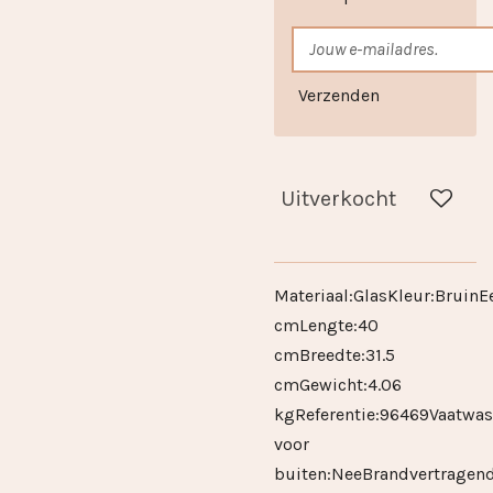
Verzenden
Uitverkocht
Materiaal:GlasKleur:BruinE
cmLengte:40
cmBreedte:31.5
cmGewicht:4.06
kgReferentie:96469Vaatwa
voor
buiten:NeeBrandvertragen