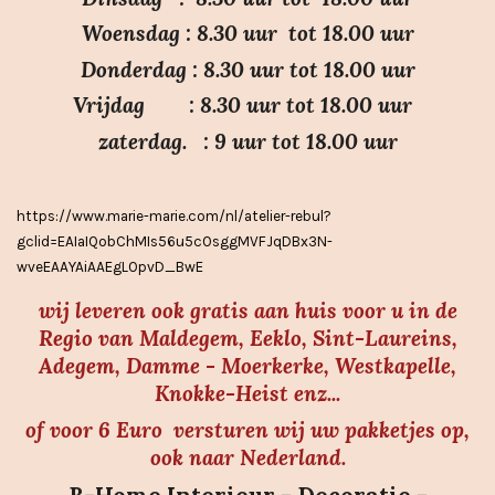
.
Woensdag : 8.30 uur tot 18.00 uur
7
Donderdag : 8.30 uur tot 18.00 uur
s
Vrijdag : 8.30 uur tot 18.00 uur
t
e
zaterdag. : 9 uur tot 18.00 uur
r
r
https://www.marie-marie.com/nl/atelier-rebul?
e
gclid=EAIaIQobChMIs56u5cOsggMVFJqDBx3N-
n
wveEAAYAiAAEgLOpvD_BwE
wij leveren ook gratis aan huis voor u in de
Regio van Maldegem, Eeklo, Sint-Laureins,
Adegem, Damme - Moerkerke, Westkapelle,
Knokke-Heist enz...
of voor 6 Euro versturen wij uw pakketjes op,
ook naar Nederland.