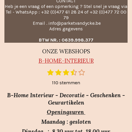
CONTACT
Heb je een vraag of een opmerking ? Stel snel je vraag via
Tel - WhatsApp : +32 (0)477 61 28 24 of +32 (0)477 72 00
79
Email . info@parketvandycke.be
Adres gegevens
BTW NR. : 0639.998.377
ONZE WEBSHOPS
B-HO
ME-INTERIEUR
1
2
3
4
5
S
R
t
s
s
s
s
s
a
110 stemmen
e
t
t
t
t
t
m
t
e
e
e
e
e
m
B-Home Interieur - Decoratie - Geschenken -
i
r
r
r
r
r
e
Geurartikelen
n
n
r
r
r
r
Openingsuren
g
e
e
e
e
:
n
n
n
n
Maandag : gesloten
3
Dinsdag : 8.30 uur tot 18.00 uur