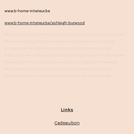
www.b-home-interieur.be
www.b-home-interieur.be/ashleigh-burwood
#woonaccessoires #interieur #wooninspiratie #interieurinspiratie
#interieurstyling #interior #woondecoratie #wonen #vintage
#stoerwonen #sfeervolwonen #binnenkijken #woonwinkel
#decoratie #woonkamerinspiratie #landelijkwonen #stijlvolwonen
#woonkamer #interiordesign #webshop #styling #homedecor
#interieuradvies #vtwonenbijmijthuis #cadeau #inspiratie
#huisdecoratie #vtwonen #tweedehands #interieurdesign
Links
Cadeaubon