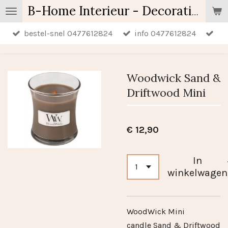
Ga
B-Home Interieur - Decoratie & Geschenken - Geurartikelen
direct
bestel-snel 0477612824
info 0477612824
naar
de
hoofdinhoud
Woodwick Sand &
Driftwood Mini
€ 12,90
In
winkelwagen
WoodWick Mini
candle Sand & Driftwood