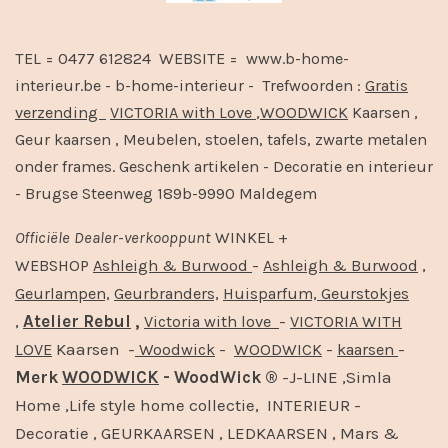
TEL = 0477 612824 WEBSITE = www.b-home-
interieur.be - b-home-interieur - Trefwoorden :
Gratis
verzending
VICTORIA with Love
,
WOODWICK
Kaarsen ,
Geur kaarsen , Meubelen, stoelen, tafels, zwarte metalen
onder frames. Geschenk artikelen - Decoratie en interieur
- Brugse Steenweg 189b-9990 Maldegem
Officiële
Dealer
-
verkooppunt
WINKEL +
-
,
WEBSHOP
Ashleigh & Burwood
Ashleigh & Burwood
Geurlampen,
Geurbranders,
Huisparfum,
Geurstokjes
,
Atelier Rebul
,
-
Victoria with love
VICTORIA WITH
Kaarsen -
-
-
-
LOVE
Woodwick
WOODWICK
kaarsen
Merk
WOODWICK
- WoodWick ®
-J-LINE ,Simla
Home ,Life style home collectie, INTERIEUR -
Decoratie , GEURKAARSEN , LEDKAARSEN , Mars &