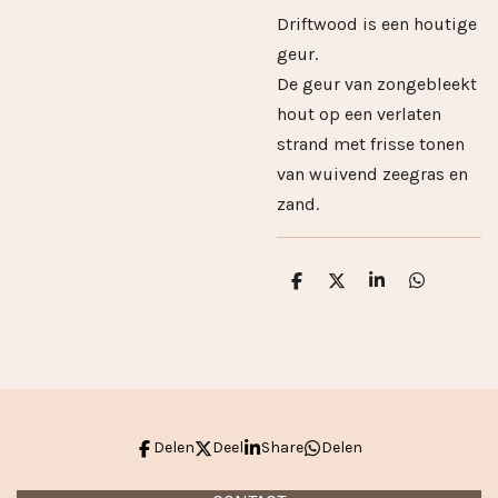
Driftwood is een houtige
geur.
De geur van zongebleekt
hout op een verlaten
strand met frisse tonen
van wuivend zeegras en
zand.
D
D
S
D
e
e
h
e
l
e
a
l
e
l
r
e
n
e
n
Delen
Deel
Share
Delen