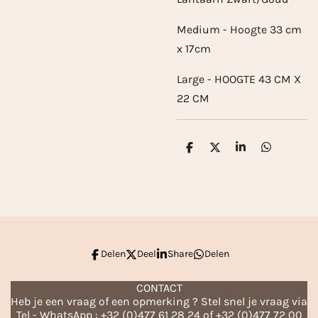
Medium - Hoogte 33 cm
x 17cm
Large - HOOGTE 43 CM X
22 CM
D
D
S
D
e
e
h
e
l
e
a
l
e
l
r
e
n
e
n
Delen
Deel
Share
Delen
CONTACT
Heb je een vraag of een opmerking ? Stel snel je vraag via
Tel - WhatsApp : +32 (0)477 61 28 24 of +32 (0)477 72 00