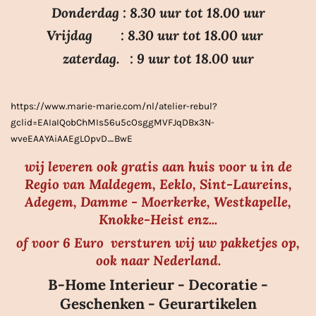
Donderdag : 8.30 uur tot 18.00 uur
s
Vrijdag : 8.30 uur tot 18.00 uur
t
e
zaterdag. : 9 uur tot 18.00 uur
r
r
https://www.marie-marie.com/nl/atelier-rebul?
e
gclid=EAIaIQobChMIs56u5cOsggMVFJqDBx3N-
n
wveEAAYAiAAEgLOpvD_BwE
wij leveren ook gratis aan huis voor u in de
Regio van Maldegem, Eeklo, Sint-Laureins,
Adegem, Damme - Moerkerke, Westkapelle,
Knokke-Heist enz...
of voor 6 Euro versturen wij uw pakketjes op,
ook naar Nederland.
B-Home Interieur - Decoratie -
Geschenken - Geurartikelen