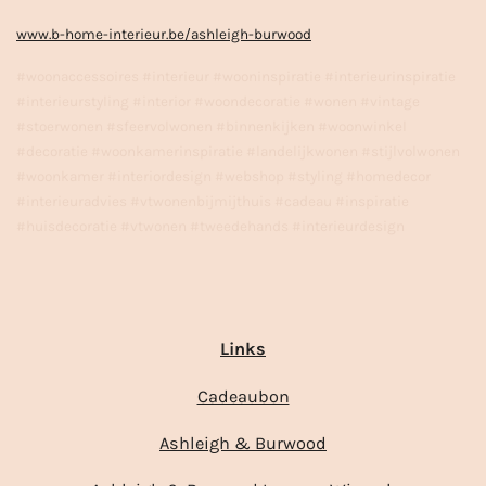
www.b-home-interieur.be/ashleigh-burwood
#woonaccessoires #interieur #wooninspiratie #interieurinspiratie
#interieurstyling #interior #woondecoratie #wonen #vintage
#stoerwonen #sfeervolwonen #binnenkijken #woonwinkel
#decoratie #woonkamerinspiratie #landelijkwonen #stijlvolwonen
#woonkamer #interiordesign #webshop #styling #homedecor
#interieuradvies #vtwonenbijmijthuis #cadeau #inspiratie
#huisdecoratie #vtwonen #tweedehands #interieurdesign
Links
Cadeaubon
Ashleigh & Burwood