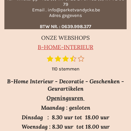
79
Email . info@parketvandycke.be
Adres gegevens
BTW NR. : 0639.998.377
ONZE WEBSHOPS
B-HO
ME-INTERIEUR
1
2
3
4
5
S
R
t
s
s
s
s
s
a
110 stemmen
e
t
t
t
t
t
m
t
e
e
e
e
e
m
B-Home Interieur - Decoratie - Geschenken -
i
r
r
r
r
r
e
Geurartikelen
n
n
r
r
r
r
Openingsuren
g
e
e
e
e
:
n
n
n
n
Maandag : gesloten
3
Dinsdag : 8.30 uur tot 18.00 uur
.
Woensdag : 8.30 uur tot 18.00 uur
7