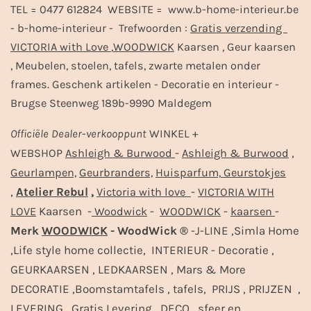
TEL = 0477 612824 WEBSITE = www.b-home-interieur.be
- b-home-interieur - Trefwoorden :
Gratis verzending
VICTORIA with Love
,
WOODWICK
Kaarsen , Geur kaarsen
, Meubelen, stoelen, tafels, zwarte metalen onder
frames. Geschenk artikelen - Decoratie en interieur -
Brugse Steenweg 189b-9990 Maldegem
Officiële
Dealer
-
verkooppunt
WINKEL +
-
,
WEBSHOP
Ashleigh & Burwood
Ashleigh & Burwood
Geurlampen,
Geurbranders,
Huisparfum,
Geurstokjes
,
Atelier Rebul
,
-
Victoria with love
VICTORIA WITH
Kaarsen -
-
-
-
LOVE
Woodwick
WOODWICK
kaarsen
Merk
WOODWICK
- WoodWick ®
-J-LINE ,Simla Home
,Life style home collectie, INTERIEUR - Decoratie ,
GEURKAARSEN , LEDKAARSEN , Mars & More
DECORATIE ,Boomstamtafels , tafels, PRIJS , PRIJZEN ,
LEVERING , Gratis Levering ,DECO , sfeer en