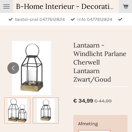
Ga
B-Home Interieur - Decoratie & Geschenken - Geurartikelen
direct
bestel-snel 0477612824
info 0477612824
naar
de
hoofdinhoud
Lantaarn -
Windlicht Parlane
Cherwell
Lantaarn
Zwart/Goud
€ 34,99
€ 44,99
Afmeting