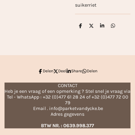
suikerriet
D
D
S
D
e
e
h
e
l
e
a
l
e
l
r
e
n
e
n
Delen
Deel
Share
Delen
CONTACT
Heb je een vraag of een opmerking ? Stel snel je vraag via
Tel - WhatsApp : +32 (0)477 61 28 24 of +32 (0)477 72 00
79
Email . info@parketvandycke.be
Adres gegevens
BTW NR. : 0639.998.377