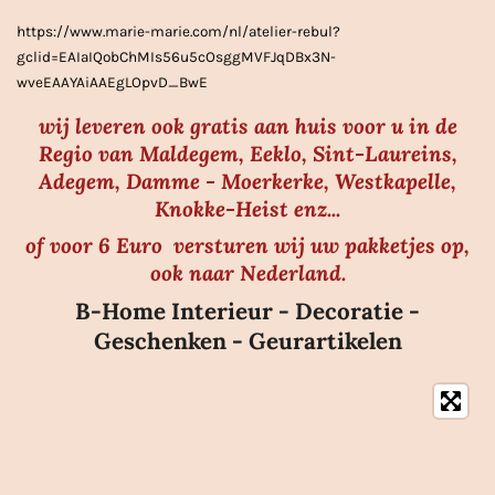
r
https://www.marie-marie.com/nl/atelier-rebul?
e
gclid=EAIaIQobChMIs56u5cOsggMVFJqDBx3N-
n
wveEAAYAiAAEgLOpvD_BwE
wij leveren ook gratis aan huis voor u in de
Regio van Maldegem, Eeklo, Sint-Laureins,
Adegem, Damme - Moerkerke, Westkapelle,
Knokke-Heist enz...
of voor 6 Euro versturen wij uw pakketjes op,
ook naar Nederland.
B-Home Interieur - Decoratie -
Geschenken - Geurartikelen