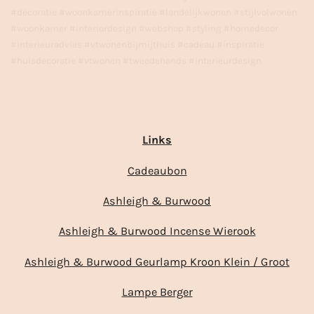
#decoratie #woonkamerinspiratie #landelijkwonen #stijlvolwonen
#woonkamer #interiordesign #webshop #styling #homedecor
#interieuradvies #vtwonenbijmijthuis #cadeau #inspiratie
#huisdecoratie #vtwonen #tweedehands #interieurdesign
Links
Cadeaubon
Ashleigh & Burwood
Ashleigh & Burwood Incense Wierook
Ashleigh & Burwood Geurlamp Kroon Klein / Groot
Lampe Berger