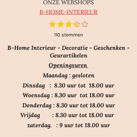
ONZE WEBSHOPS
B-HO
ME-INTERIEUR
1
2
3
4
5
S
R
t
s
s
s
s
s
a
110 stemmen
e
t
t
t
t
t
m
t
e
e
e
e
e
m
B-Home Interieur - Decoratie - Geschenken -
i
r
r
r
r
r
e
Geurartikelen
n
n
r
r
r
r
Openingsuren
g
e
e
e
e
:
n
n
n
n
Maandag : gesloten
3
Dinsdag : 8.30 uur tot 18.00 uur
.
Woensdag : 8.30 uur tot 18.00 uur
7
Donderdag : 8.30 uur tot 18.00 uur
s
Vrijdag : 8.30 uur tot 18.00 uur
t
e
zaterdag. : 9 uur tot 18.00 uur
r