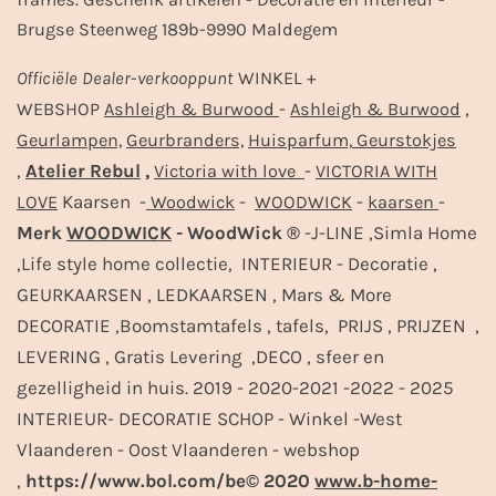
Brugse Steenweg 189b-9990 Maldegem
Officiële
Dealer
-
verkooppunt
WINKEL +
-
,
WEBSHOP
Ashleigh & Burwood
Ashleigh & Burwood
Geurlampen,
Geurbranders,
Huisparfum,
Geurstokjes
,
Atelier Rebul
,
-
Victoria with love
VICTORIA WITH
Kaarsen -
-
-
-
LOVE
Woodwick
WOODWICK
kaarsen
Merk
WOODWICK
- WoodWick ®
-J-LINE ,Simla Home
,Life style home collectie, INTERIEUR - Decoratie ,
GEURKAARSEN , LEDKAARSEN , Mars & More
DECORATIE ,Boomstamtafels , tafels, PRIJS , PRIJZEN ,
LEVERING , Gratis Levering ,DECO , sfeer en
gezelligheid in huis. 2019 - 2020-2021 -2022 - 2025
INTERIEUR- DECORATIE SCHOP - Winkel -West
Vlaanderen - Oost Vlaanderen - webshop
,
https://www.bol.com/be© 2020
www.b-home-