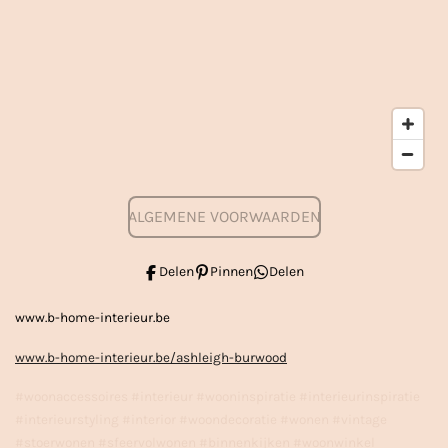
ALGEMENE VOORWAARDEN
Delen
Pinnen
Delen
www.b-home-interieur.be
www.b-home-interieur.be/ashleigh-burwood
#woonaccessoires #interieur #wooninspiratie #interieurinspiratie
#interieurstyling #interior #woondecoratie #wonen #vintage
#stoerwonen #sfeervolwonen #binnenkijken #woonwinkel