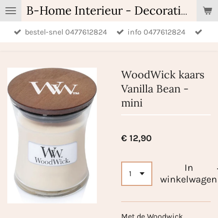
Ga
B-Home Interieur - Decoratie & Geschenken - Geurartikelen
direct
bestel-snel 0477612824
info 0477612824
naar
de
hoofdinhoud
WoodWick kaars
Vanilla Bean -
mini
€ 12,90
In
winkelwagen
Met de Woodwick