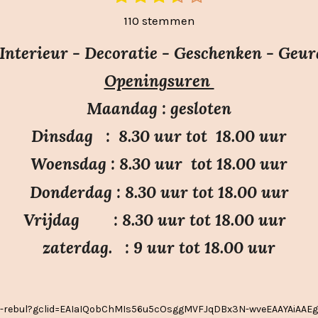
t
s
s
s
s
s
110 stemmen
e
t
t
t
t
t
m
e
e
e
e
e
nterieur - Decoratie - Geschenken - Geur
m
r
r
r
r
r
e
Openingsuren
r
r
r
r
n
e
e
e
e
Maandag : gesloten
n
n
n
n
Dinsdag : 8.30 uur tot 18.00 uur
Woensdag : 8.30 uur tot 18.00 uur
Donderdag : 8.30 uur tot 18.00 uur
Vrijdag : 8.30 uur tot 18.00 uur
zaterdag. : 9 uur tot 18.00 uur
ier-rebul?gclid=EAIaIQobChMIs56u5cOsggMVFJqDBx3N-wveEAAYAiAA