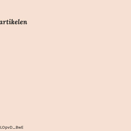
artikelen
EgLOpvD_BwE