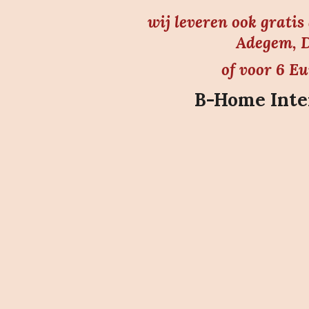
wij leveren ook grati
Adegem, D
of voor 6 E
B-Home Inter