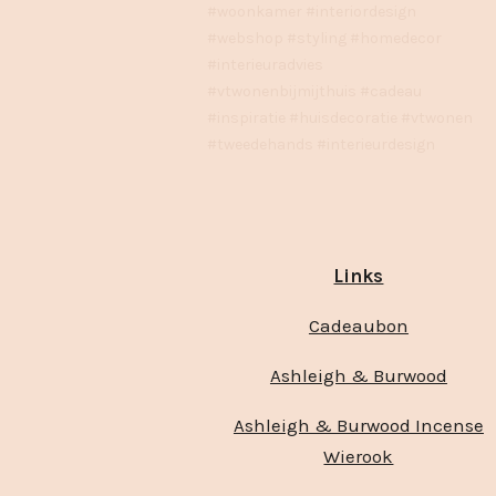
#woonkamer #interiordesign
#webshop #styling #homedecor
#interieuradvies
#vtwonenbijmijthuis #cadeau
#inspiratie #huisdecoratie #vtwonen
#tweedehands #interieurdesign
Links
Cadeaubon
Ashleigh & Burwood
Ashleigh & Burwood Incense
Wierook