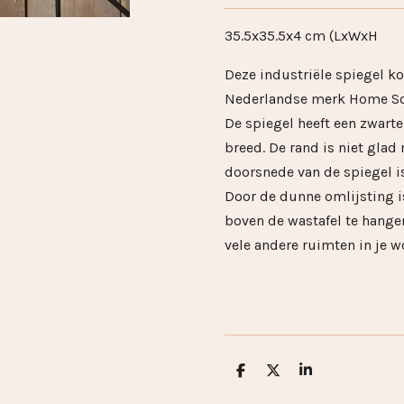
35.5x35.5x4 cm (LxWxH
Deze industriële spiegel ko
Nederlandse merk Home So
De spiegel heeft een zwart
breed. De rand is niet glad
doorsnede van de spiegel i
Door de dunne omlijsting i
boven de wastafel te hangen
vele andere ruimten in je 
D
D
S
e
e
h