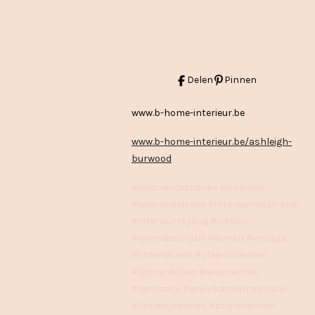
Delen
Pinnen
www.b-home-interieur.be
www.b-home-interieur.be/ashleigh-
burwood
#woonaccessoires #interieur
#wooninspiratie #interieurinspiratie
#interieurstyling #interior
#woondecoratie #wonen #vintage
#stoerwonen #sfeervolwonen
#binnenkijken #woonwinkel
#decoratie #woonkamerinspiratie
#landelijkwonen #stijlvolwonen