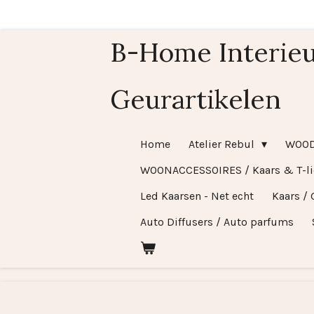
Ga
direct
B-Home Interieu
naar
de
Geurartikelen
hoofdinhoud
Home
Atelier Rebul
WOO
WOONACCESSOIRES / Kaars & T-l
Led Kaarsen - Net echt
Kaars / 
Auto Diffusers / Auto parfums