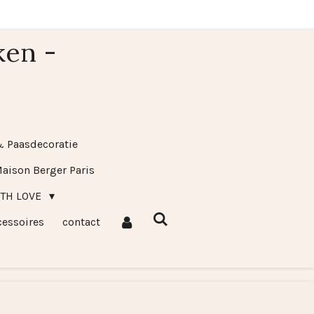
ken -
& Paasdecoratie
aison Berger Paris
ITH LOVE
cessoires
contact