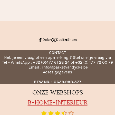
l
e
a
e
l
r
n
e
Delen
Deel
Share
CONTACT
Heb je een vraag of een opmerking ? Stel snel je vraag via
Tel - WhatsApp : +32 (0)477 61 28 24 of +32 (0)477 72 00 79
Email . info@parketvandycke.be
Adres gegevens
BTW NR. : 0639.998.377
ONZE WEBSHOPS
B-HO
ME-INTERIEUR
1
2
3
4
5
S