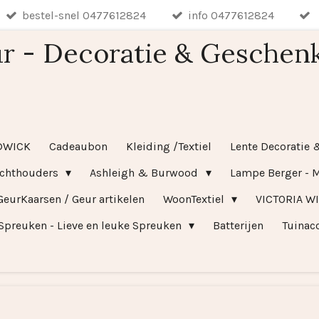
bestel-snel 0477612824
info 0477612824
r - Decoratie & Geschen
DWICK
Cadeaubon
Kleiding /Textiel
Lente Decoratie 
ichthouders
Ashleigh & Burwood
Lampe Berger - M
GeurKaarsen / Geur artikelen
WoonTextiel
VICTORIA W
Spreuken - Lieve en leuke Spreuken
Batterijen
Tuinac