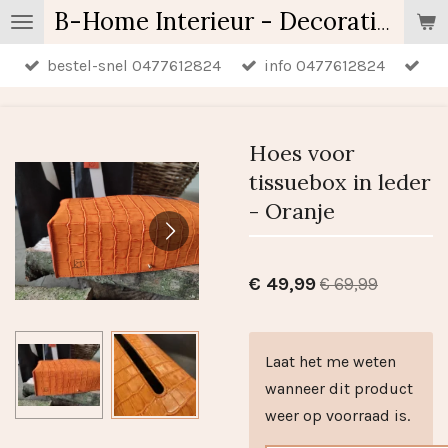
Ga
B-Home Interieur - Decoratie & Geschenken - Geurartikelen
direct
bestel-snel 0477612824
info 0477612824
naar
de
hoofdinhoud
Hoes voor
tissuebox in leder
- Oranje
€ 49,99
€ 69,99
Laat het me weten
wanneer dit product
weer op voorraad is.