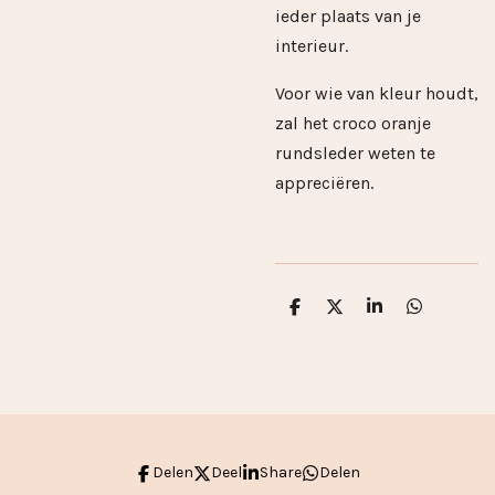
ieder plaats van je
interieur.
Voor wie van kleur houdt,
zal het croco oranje
rundsleder weten te
appreciëren.
D
D
S
D
e
e
h
e
l
e
a
l
e
l
r
e
n
e
n
Delen
Deel
Share
Delen