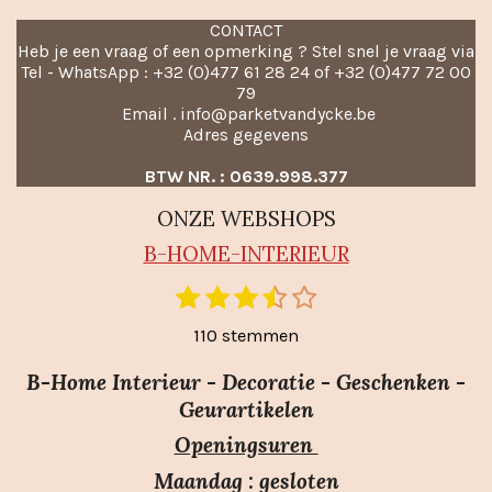
CONTACT
Heb je een vraag of een opmerking ? Stel snel je vraag via
Tel - WhatsApp : +32 (0)477 61 28 24 of +32 (0)477 72 00
79
Email . info@parketvandycke.be
Adres gegevens
BTW NR. : 0639.998.377
ONZE WEBSHOPS
B-HO
ME-INTERIEUR
1
2
3
4
5
S
R
t
s
s
s
s
s
a
110 stemmen
e
t
t
t
t
t
m
t
e
e
e
e
e
m
B-Home Interieur - Decoratie - Geschenken -
i
r
r
r
r
r
e
Geurartikelen
n
n
r
r
r
r
Openingsuren
g
e
e
e
e
:
n
n
n
n
Maandag : gesloten