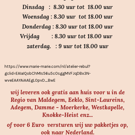
3
Dinsdag : 8.30 uur tot 18.00 uur
.
Woensdag : 8.30 uur tot 18.00 uur
7
Donderdag : 8.30 uur tot 18.00 uur
s
Vrijdag : 8.30 uur tot 18.00 uur
t
e
zaterdag. : 9 uur tot 18.00 uur
r
r
https://www.marie-marie.com/nl/atelier-rebul?
e
gclid=EAIaIQobChMIs56u5cOsggMVFJqDBx3N-
n
wveEAAYAiAAEgLOpvD_BwE
wij leveren ook gratis aan huis voor u in de
Regio van Maldegem, Eeklo, Sint-Laureins,
Adegem, Damme - Moerkerke, Westkapelle,
Knokke-Heist enz...
of voor 6 Euro versturen wij uw pakketjes op,
ook naar Nederland.