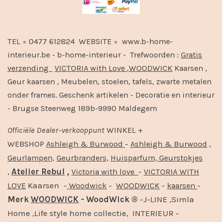
TEL = 0477 612824 WEBSITE = www.b-home-
interieur.be - b-home-interieur - Trefwoorden :
Gratis
verzending
VICTORIA with Love
,
WOODWICK
Kaarsen ,
Geur kaarsen , Meubelen, stoelen, tafels, zwarte metalen
onder frames. Geschenk artikelen - Decoratie en interieur
- Brugse Steenweg 189b-9990 Maldegem
Officiële
Dealer
-
verkooppunt
WINKEL +
-
,
WEBSHOP
Ashleigh & Burwood
Ashleigh & Burwood
Geurlampen,
Geurbranders,
Huisparfum,
Geurstokjes
,
Atelier Rebul
,
-
Victoria with love
VICTORIA WITH
Kaarsen -
-
-
-
LOVE
Woodwick
WOODWICK
kaarsen
Merk
WOODWICK
- WoodWick ®
-J-LINE ,Simla
Home ,Life style home collectie, INTERIEUR -