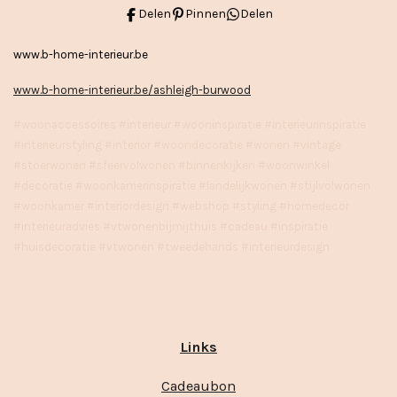
Delen
Pinnen
Delen
www.b-home-interieur.be
www.b-home-interieur.be/ashleigh-burwood
#woonaccessoires #interieur #wooninspiratie #interieurinspiratie
#interieurstyling #interior #woondecoratie #wonen #vintage
#stoerwonen #sfeervolwonen #binnenkijken #woonwinkel
#decoratie #woonkamerinspiratie #landelijkwonen #stijlvolwonen
#woonkamer #interiordesign #webshop #styling #homedecor
#interieuradvies #vtwonenbijmijthuis #cadeau #inspiratie
#huisdecoratie #vtwonen #tweedehands #interieurdesign
Links
Cadeaubon