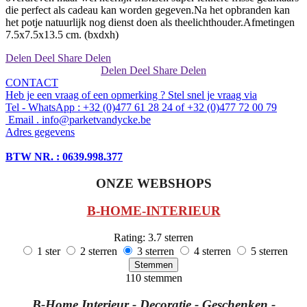
die perfect als cadeau kan worden gegeven.Na het opbranden kan
het potje natuurlijk nog dienst doen als theelichthouder.Afmetingen
7.5x7.5x13.5 cm. (bxdxh)
Delen
Deel
Share
Delen
Delen
Deel
Share
Delen
CONTACT
Heb je een vraag of een opmerking ? Stel snel je vraag via
Tel - WhatsApp : +32 (0)477 61 28 24 of +32 (0)477 72 00 79
Email . info@parketvandycke.be
Adres gegevens
BTW NR. : 0639.998.377
ONZE WEBSHOPS
B-HO
ME-INTERIEUR
Rating: 3.7 sterren
1 ster
2 sterren
3 sterren
4 sterren
5 sterren
Stemmen
110 stemmen
B-Home Interieur - Decoratie - Geschenken -