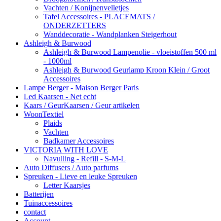
Vachten / Konijnenvelletjes
Tafel Accessoires - PLACEMATS /
ONDERZETTERS
Wanddecoratie - Wandplanken Steigerhout
Ashleigh & Burwood
Ashleigh & Burwood Lampenolie - vloeistoffen 500 ml
- 1000ml
Ashleigh & Burwood Geurlamp Kroon Klein / Groot
Accessoires
Lampe Berger - Maison Berger Paris
Led Kaarsen - Net echt
Kaars / GeurKaarsen / Geur artikelen
WoonTextiel
Plaids
Vachten
Badkamer Accessoires
VICTORIA WITH LOVE
Navulling - Refill - S-M-L
Auto Diffusers / Auto parfums
Spreuken - Lieve en leuke Spreuken
Letter Kaarsjes
Batterijen
Tuinaccessoires
contact
Account