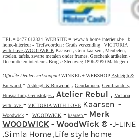
TEL = 0477 612824 WEBSITE = www.b-home-interieur.be - b-
home-interieur - Trefwoorden :
Gratis verzending
VICTORIA
with Love
,
WOODWICK
Kaarsen , Geur kaarsen , Meubelen,
stoelen, tafels, zwarte metalen onder frames. Geschenk artikelen -
Decoratie en interieur - Brugse Steenweg 189b-9990 Maldegem
Officiële
Dealer
-
verkooppunt
WINKEL + WEBSHOP
Ashleigh &
-
,
Burwood
Ashleigh & Burwood
Geurlampen,
Geurbranders,
,
Atelier Rebul
,
Huisparfum,
Geurstokjes
Victoria
-
Kaarsen -
with love
VICTORIA WITH LOVE
-
-
-
Merk
Woodwick
WOODWICK
kaarsen
WOODWICK
- WoodWick ®
-J-LINE
,Simla Home ,Life style home