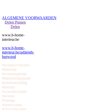
ALGEMENE VOORWAARDEN
Delen
Pinnen
Delen
www.b-home-
interieur.be
www.b-home-
interieur.be/ashleigh-
burwood
#woonaccessoires
#interieur
#wooninspiratie
#interieurinspiratie
#interieurstyling
#interior
#woondecoratie
#wonen
#vintage
#stoerwonen
#sfeervolwonen