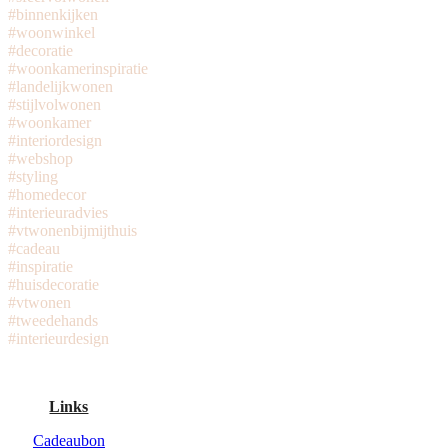
#binnenkijken
#woonwinkel
#decoratie
#woonkamerinspiratie
#landelijkwonen
#stijlvolwonen
#woonkamer
#interiordesign
#webshop
#styling
#homedecor
#interieuradvies
#vtwonenbijmijthuis
#cadeau
#inspiratie
#huisdecoratie
#vtwonen
#tweedehands
#interieurdesign
Links
Cadeaubon