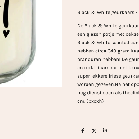
Black & White geurkaars - I
De Black & White geurkaars 
een glazen potje met deksel
Black & White scented cand
hebben circa 340 gram kaa
branduren hebben! De geurk
en ruikt daardoor niet te o
super lekkere frisse geurka
worden gegeven.Na het opb
nog dienst doen als theeli
cm. (bxdxh)
D
D
S
e
e
h