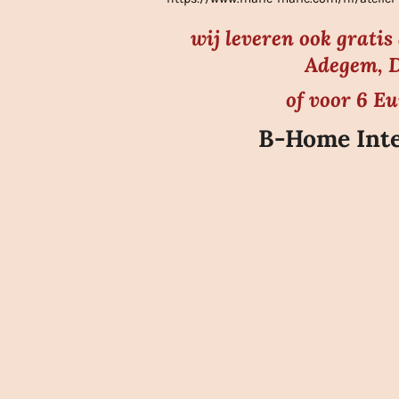
n
wij leveren ook grati
Adegem, D
of voor 6 E
B-Home Inte