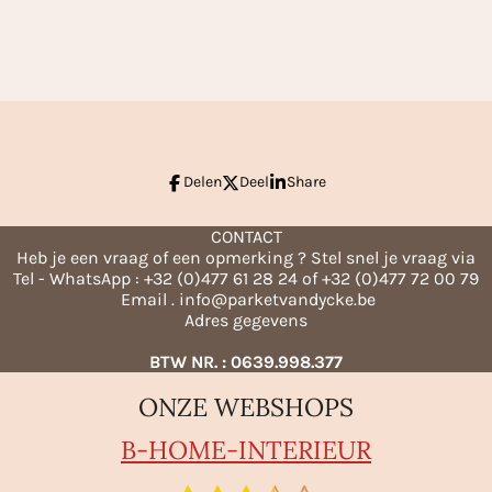
l
e
a
e
l
r
n
e
Delen
Deel
Share
CONTACT
Heb je een vraag of een opmerking ? Stel snel je vraag via
Tel - WhatsApp : +32 (0)477 61 28 24 of +32 (0)477 72 00 79
Email . info@parketvandycke.be
Adres gegevens
BTW NR. : 0639.998.377
ONZE WEBSHOPS
B-HO
ME-INTERIEUR