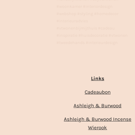
#woonkamer #interiordesign
#webshop #styling #homedecor
#interieuradvies
#vtwonenbijmijthuis #cadeau
#inspiratie #huisdecoratie #vtwonen
#tweedehands #interieurdesign
Links
Cadeaubon
Ashleigh & Burwood
Ashleigh & Burwood Incense
Wierook