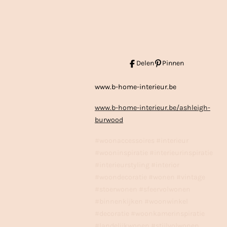
Delen
Pinnen
www.b-home-interieur.be
www.b-home-interieur.be/ashleigh-
burwood
#woonaccessoires #interieur
#wooninspiratie #interieurinspiratie
#interieurstyling #interior
#woondecoratie #wonen #vintage
#stoerwonen #sfeervolwonen
#binnenkijken #woonwinkel
#decoratie #woonkamerinspiratie
#landelijkwonen #stijlvolwonen