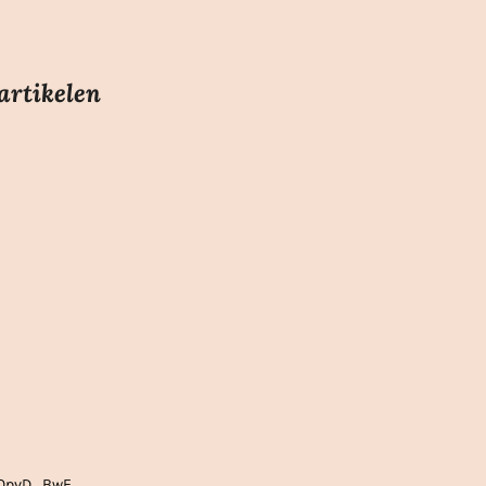
artikelen
gLOpvD_BwE