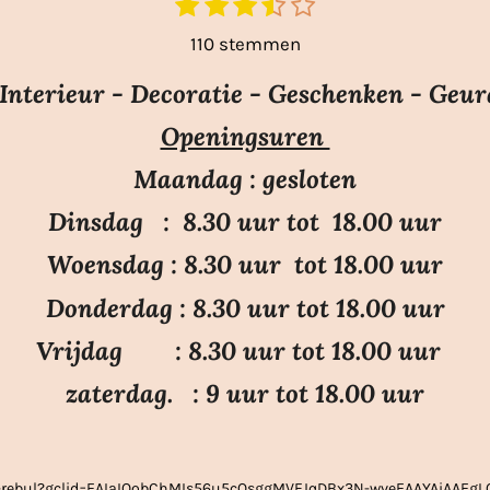
1
2
3
4
5
S
t
s
s
s
s
s
110 stemmen
e
t
t
t
t
t
m
e
e
e
e
e
nterieur - Decoratie - Geschenken - Geur
m
r
r
r
r
r
e
Openingsuren
r
r
r
r
n
e
e
e
e
Maandag : gesloten
n
n
n
n
Dinsdag : 8.30 uur tot 18.00 uur
Woensdag : 8.30 uur tot 18.00 uur
Donderdag : 8.30 uur tot 18.00 uur
Vrijdag : 8.30 uur tot 18.00 uur
zaterdag. : 9 uur tot 18.00 uur
ier-rebul?gclid=EAIaIQobChMIs56u5cOsggMVFJqDBx3N-wveEAAYAiAAE