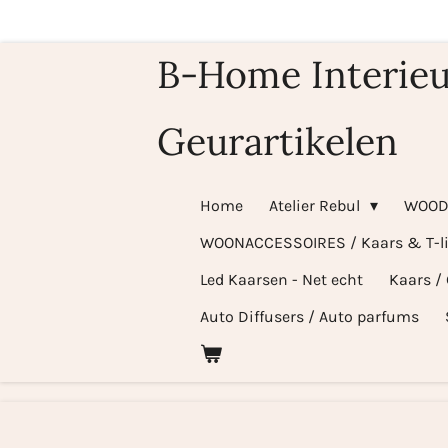
Ga
direct
B-Home Interieu
naar
de
Geurartikelen
hoofdinhoud
Home
Atelier Rebul
WOOD
WOONACCESSOIRES / Kaars & T-l
Led Kaarsen - Net echt
Kaars /
Auto Diffusers / Auto parfums