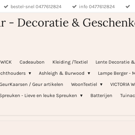
bestel-snel 0477612824
info 0477612824
r - Decoratie & Geschenk
WICK
Cadeaubon
Kleiding /Textiel
Lente Decoratie 
ichthouders
Ashleigh & Burwood
Lampe Berger - M
 GeurKaarsen / Geur artikelen
WoonTextiel
VICTORIA 
Spreuken - Lieve en leuke Spreuken
Batterijen
Tuinac