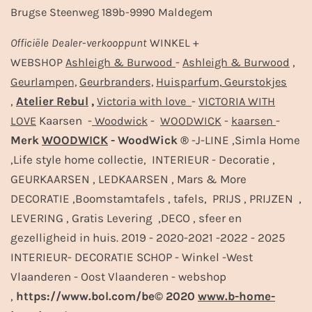
Brugse Steenweg 189b-9990 Maldegem
Officiële
Dealer
-
verkooppunt
WINKEL +
-
,
WEBSHOP
Ashleigh & Burwood
Ashleigh & Burwood
Geurlampen,
Geurbranders,
Huisparfum,
Geurstokjes
,
Atelier Rebul
,
-
Victoria with love
VICTORIA WITH
Kaarsen -
-
-
-
LOVE
Woodwick
WOODWICK
kaarsen
Merk
WOODWICK
- WoodWick ®
-J-LINE ,Simla Home
,Life style home collectie, INTERIEUR - Decoratie ,
GEURKAARSEN , LEDKAARSEN , Mars & More
DECORATIE ,Boomstamtafels , tafels, PRIJS , PRIJZEN ,
LEVERING , Gratis Levering ,DECO , sfeer en
gezelligheid in huis. 2019 - 2020-2021 -2022 - 2025
INTERIEUR- DECORATIE SCHOP - Winkel -West
Vlaanderen - Oost Vlaanderen - webshop
,
https://www.bol.com/be© 2020
www.b-home-