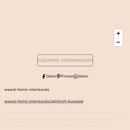
ALGEMENE VOORWAARDEN
Delen
Pinnen
Delen
www.b-home-interieur.be
www.b-home-interieur.be/ashleigh-burwood
#woonaccessoires #interieur #wooninspiratie #interieurinspiratie
#interieurstyling #interior #woondecoratie #wonen #vintage
#stoerwonen #sfeervolwonen #binnenkijken #woonwinkel