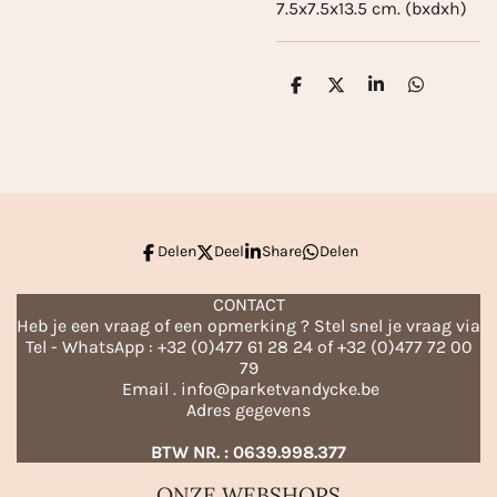
7.5x7.5x13.5 cm. (bxdxh)
D
D
S
D
e
e
h
e
l
e
a
l
e
l
r
e
n
e
n
Delen
Deel
Share
Delen
CONTACT
Heb je een vraag of een opmerking ? Stel snel je vraag via
Tel - WhatsApp : +32 (0)477 61 28 24 of +32 (0)477 72 00
79
Email . info@parketvandycke.be
Adres gegevens
BTW NR. : 0639.998.377
ONZE WEBSHOPS