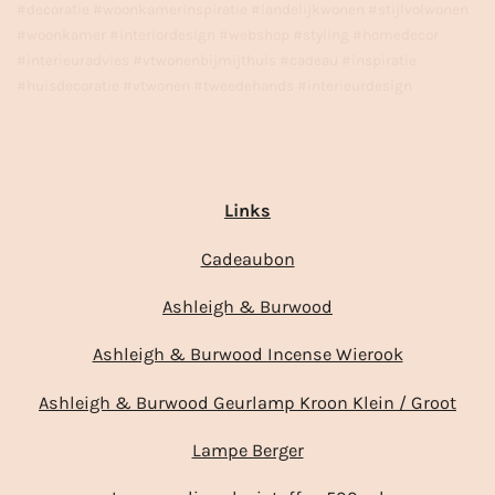
#decoratie #woonkamerinspiratie #landelijkwonen #stijlvolwonen
#woonkamer #interiordesign #webshop #styling #homedecor
#interieuradvies #vtwonenbijmijthuis #cadeau #inspiratie
#huisdecoratie #vtwonen #tweedehands #interieurdesign
Links
Cadeaubon
Ashleigh & Burwood
Ashleigh & Burwood Incense Wierook
Ashleigh & Burwood Geurlamp Kroon Klein / Groot
Lampe Berger