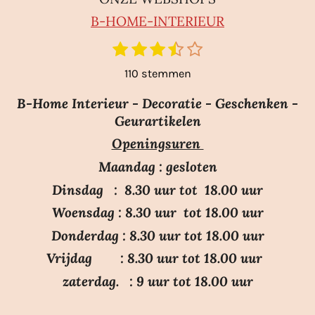
B-HO
ME-INTERIEUR
1
2
3
4
5
S
R
t
s
s
s
s
s
a
110 stemmen
e
t
t
t
t
t
m
t
e
e
e
e
e
m
B-Home Interieur - Decoratie - Geschenken -
i
r
r
r
r
r
e
Geurartikelen
n
n
r
r
r
r
Openingsuren
g
e
e
e
e
:
n
n
n
n
Maandag : gesloten
3
Dinsdag : 8.30 uur tot 18.00 uur
.
Woensdag : 8.30 uur tot 18.00 uur
7
Donderdag : 8.30 uur tot 18.00 uur
s
Vrijdag : 8.30 uur tot 18.00 uur
t
e
zaterdag. : 9 uur tot 18.00 uur
r