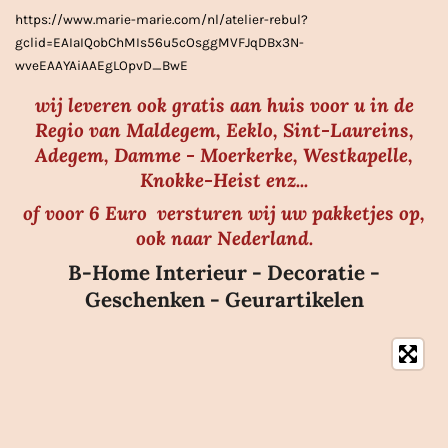
r
https://www.marie-marie.com/nl/atelier-rebul?
e
gclid=EAIaIQobChMIs56u5cOsggMVFJqDBx3N-
n
wveEAAYAiAAEgLOpvD_BwE
wij leveren ook gratis aan huis voor u in de
Regio van Maldegem, Eeklo, Sint-Laureins,
Adegem, Damme - Moerkerke, Westkapelle,
Knokke-Heist enz...
of voor 6 Euro versturen wij uw pakketjes op,
ook naar Nederland.
B-Home Interieur - Decoratie -
Geschenken - Geurartikelen