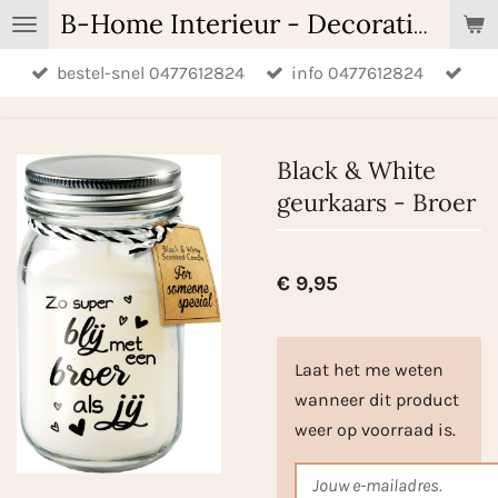
Ga
B-Home Interieur - Decoratie & Geschenken - Geurartikelen
direct
bestel-snel 0477612824
info 0477612824
naar
de
hoofdinhoud
Black & White
geurkaars - Broer
€ 9,95
Laat het me weten
wanneer dit product
weer op voorraad is.