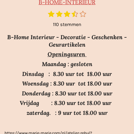
B-HO
ME-INTERIEUR
1
2
3
4
5
S
R
t
s
s
s
s
s
a
110 stemmen
e
t
t
t
t
t
m
t
e
e
e
e
e
m
B-Home Interieur - Decoratie - Geschenken -
i
r
r
r
r
r
e
Geurartikelen
n
n
r
r
r
r
Openingsuren
g
e
e
e
e
:
n
n
n
n
Maandag : gesloten
3
Dinsdag : 8.30 uur tot 18.00 uur
.
Woensdag : 8.30 uur tot 18.00 uur
7
Donderdag : 8.30 uur tot 18.00 uur
s
Vrijdag : 8.30 uur tot 18.00 uur
t
e
zaterdag. : 9 uur tot 18.00 uur
r
r
https://www.marie-marie.com/nl/atelier-rebul?