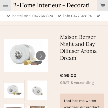
Ga
B-Home Interieur - Decoratie & Geschenken - Geurartikelen
direct
bestel-snel 0477612824
info 0477612824
naar
de
hoofdinhoud
Maison Berger
Night and Day
Diffuser Aroma
Dream
€ 99,00
GRATIS verzending
Laat het me weten
wanneer dit product