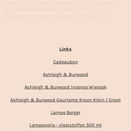
#woonkamer #interiordesign #webshop #styling #homedecor
#interieuradvies #vtwonenbijmijthuis #cadeau #inspiratie
#huisdecoratie #vtwonen #tweedehands #interieurdesign
Links
Cadeaubon
Ashleigh & Burwood
Ashleigh & Burwood Incense Wierook
Ashleigh & Burwood Geurlamp Kroon Klein / Groot
Lampe Berger
Lampenolie - vloeistoffen 500 ml