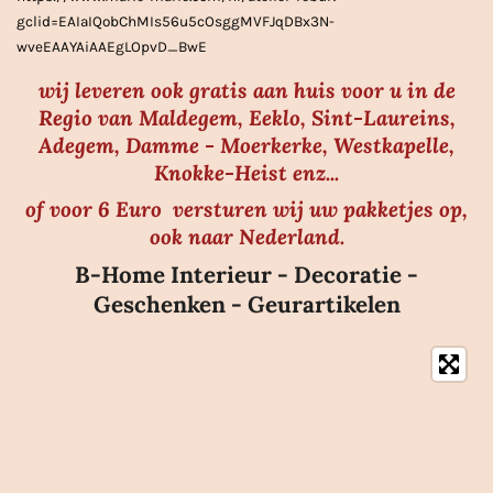
e
gclid=EAIaIQobChMIs56u5cOsggMVFJqDBx3N-
n
wveEAAYAiAAEgLOpvD_BwE
wij leveren ook gratis aan huis voor u in de
Regio van Maldegem, Eeklo, Sint-Laureins,
Adegem, Damme - Moerkerke, Westkapelle,
Knokke-Heist enz...
of voor 6 Euro versturen wij uw pakketjes op,
ook naar Nederland.
B-Home Interieur - Decoratie -
Geschenken - Geurartikelen