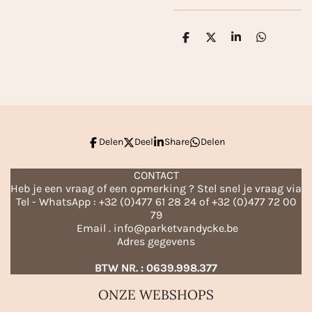
D
D
S
D
e
e
h
e
l
e
a
l
e
l
r
e
n
e
n
Delen
Deel
Share
Delen
CONTACT
Heb je een vraag of een opmerking ? Stel snel je vraag via
Tel - WhatsApp : +32 (0)477 61 28 24 of +32 (0)477 72 00
79
Email . info@parketvandycke.be
Adres gegevens
BTW NR. : 0639.998.377
ONZE WEBSHOPS