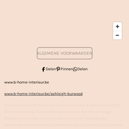
ALGEMENE VOORWAARDEN
Delen
Pinnen
Delen
www.b-home-interieur.be
www.b-home-interieur.be/ashleigh-burwood
#woonaccessoires #interieur #wooninspiratie #interieurinspiratie
#interieurstyling #interior #woondecoratie #wonen #vintage
#stoerwonen #sfeervolwonen #binnenkijken #woonwinkel
#decoratie #woonkamerinspiratie #landelijkwonen #stijlvolwonen