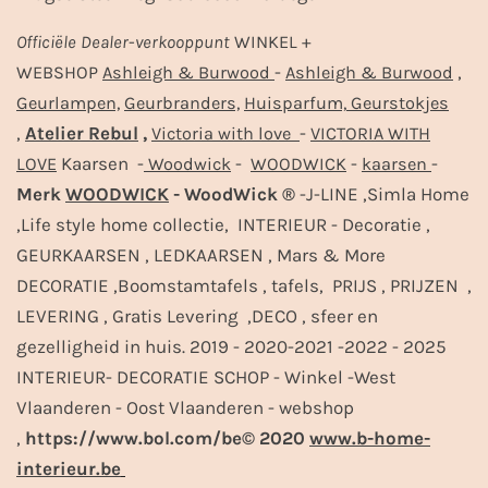
Officiële
Dealer
-
verkooppunt
WINKEL +
-
,
WEBSHOP
Ashleigh & Burwood
Ashleigh & Burwood
Geurlampen,
Geurbranders,
Huisparfum,
Geurstokjes
,
Atelier Rebul
,
-
Victoria with love
VICTORIA WITH
Kaarsen -
-
-
-
LOVE
Woodwick
WOODWICK
kaarsen
Merk
WOODWICK
- WoodWick ®
-J-LINE ,Simla Home
,Life style home collectie, INTERIEUR - Decoratie ,
GEURKAARSEN , LEDKAARSEN , Mars & More
DECORATIE ,Boomstamtafels , tafels, PRIJS , PRIJZEN ,
LEVERING , Gratis Levering ,DECO , sfeer en
gezelligheid in huis. 2019 - 2020-2021 -2022 - 2025
INTERIEUR- DECORATIE SCHOP - Winkel -West
Vlaanderen - Oost Vlaanderen - webshop
,
https://www.bol.com/be© 2020
www.b-home-
interieur.be