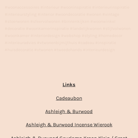
#woonaccessoires #interieur #wooninspiratie #interieurinspiratie
#interieurstyling #interior #woondecoratie #wonen #vintage
#stoerwonen #sfeervolwonen #binnenkijken #woonwinkel
#decoratie #woonkamerinspiratie #landelijkwonen #stijlvolwonen
#woonkamer #interiordesign #webshop #styling #homedecor
#interieuradvies #vtwonenbijmijthuis #cadeau #inspiratie
#huisdecoratie #vtwonen #tweedehands #interieurdesign
Links
Cadeaubon
Ashleigh & Burwood
Ashleigh & Burwood Incense Wierook