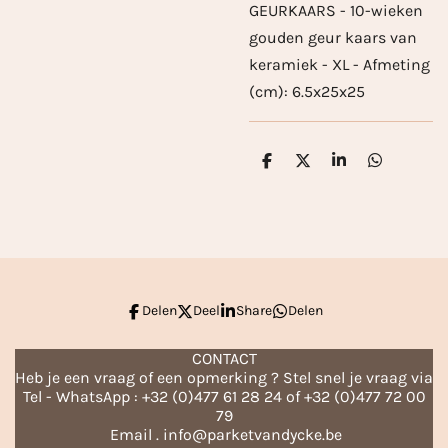
GEURKAARS - 10-wieken
gouden geur kaars van
keramiek - XL - Afmeting
(cm): 6.5x25x25
D
D
S
D
e
e
h
e
l
e
a
l
e
l
r
e
n
e
n
Delen
Deel
Share
Delen
CONTACT
Heb je een vraag of een opmerking ? Stel snel je vraag via
Tel - WhatsApp : +32 (0)477 61 28 24 of +32 (0)477 72 00
79
Email . info@parketvandycke.be