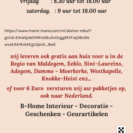
Vrijdag : 8.30 uur tot 18.00 uur
t
e
zaterdag. : 9 uur tot 18.00 uur
r
r
https://www.marie-marie.com/nl/atelier-rebul?
e
gclid=EAIaIQobChMIs56u5cOsggMVFJqDBx3N-
n
wveEAAYAiAAEgLOpvD_BwE
wij leveren ook gratis aan huis voor u in de
Regio van Maldegem, Eeklo, Sint-Laureins,
Adegem, Damme - Moerkerke, Westkapelle,
Knokke-Heist enz...
of voor 6 Euro versturen wij uw pakketjes op,
ook naar Nederland.
B-Home Interieur - Decoratie -
Geschenken - Geurartikelen