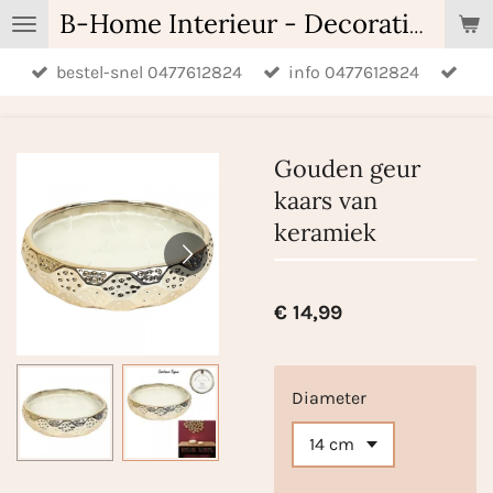
Ga
B-Home Interieur - Decoratie & Geschenken - Geurartikelen
direct
bestel-snel 0477612824
info 0477612824
naar
de
hoofdinhoud
Gouden geur
kaars van
keramiek
€ 14,99
Diameter