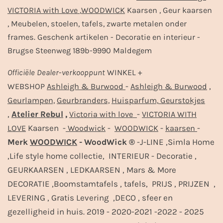
VICTORIA with Love
,
WOODWICK
Kaarsen , Geur kaarsen
, Meubelen, stoelen, tafels, zwarte metalen onder
frames. Geschenk artikelen - Decoratie en interieur -
Brugse Steenweg 189b-9990 Maldegem
Officiële
Dealer
-
verkooppunt
WINKEL +
-
,
WEBSHOP
Ashleigh & Burwood
Ashleigh & Burwood
Geurlampen,
Geurbranders,
Huisparfum,
Geurstokjes
,
Atelier Rebul
,
-
Victoria with love
VICTORIA WITH
Kaarsen -
-
-
-
LOVE
Woodwick
WOODWICK
kaarsen
Merk
WOODWICK
- WoodWick ®
-J-LINE ,Simla Home
,Life style home collectie, INTERIEUR - Decoratie ,
GEURKAARSEN , LEDKAARSEN , Mars & More
DECORATIE ,Boomstamtafels , tafels, PRIJS , PRIJZEN ,
LEVERING , Gratis Levering ,DECO , sfeer en
gezelligheid in huis. 2019 - 2020-2021 -2022 - 2025