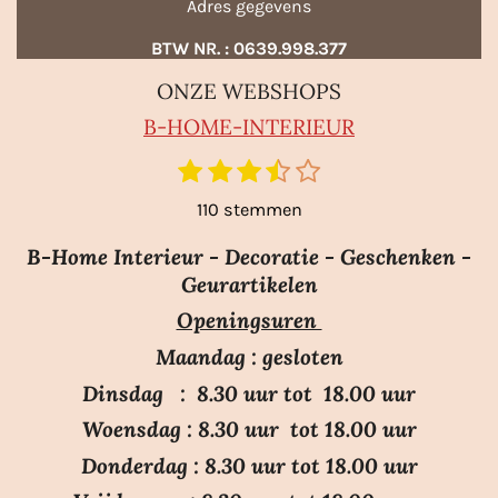
Adres gegevens
BTW NR. : 0639.998.377
ONZE WEBSHOPS
B-HO
ME-INTERIEUR
1
2
3
4
5
S
R
t
s
s
s
s
s
a
110 stemmen
e
t
t
t
t
t
m
t
e
e
e
e
e
m
B-Home Interieur - Decoratie - Geschenken -
i
r
r
r
r
r
e
Geurartikelen
n
n
r
r
r
r
Openingsuren
g
e
e
e
e
:
n
n
n
n
Maandag : gesloten
3
Dinsdag : 8.30 uur tot 18.00 uur
.
Woensdag : 8.30 uur tot 18.00 uur
7
Donderdag : 8.30 uur tot 18.00 uur
s