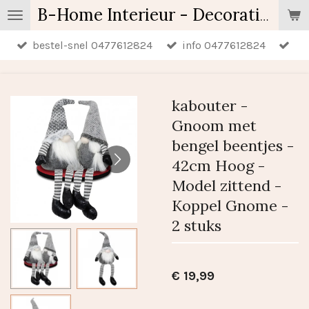
Ga
B-Home Interieur - Decoratie & Geschenken - Geurartikelen
direct
bestel-snel 0477612824
info 0477612824
naar
de
hoofdinhoud
kabouter -
Gnoom met
bengel beentjes -
42cm Hoog -
Model zittend -
Koppel Gnome -
2 stuks
€ 19,99