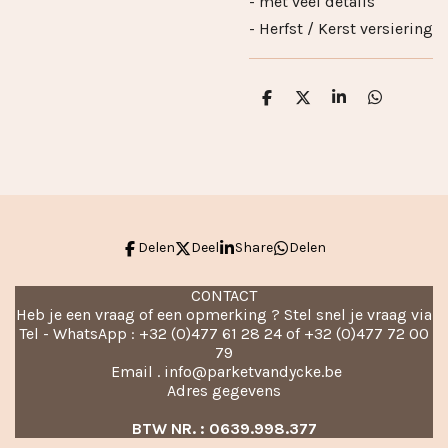
- met veel details
- Herfst / Kerst versiering
D
D
S
D
e
e
h
e
l
e
a
l
e
l
r
e
n
e
n
Delen
Deel
Share
Delen
CONTACT
Heb je een vraag of een opmerking ? Stel snel je vraag via
Tel - WhatsApp : +32 (0)477 61 28 24 of +32 (0)477 72 00
79
Email . info@parketvandycke.be
Adres gegevens
BTW NR. : 0639.998.377