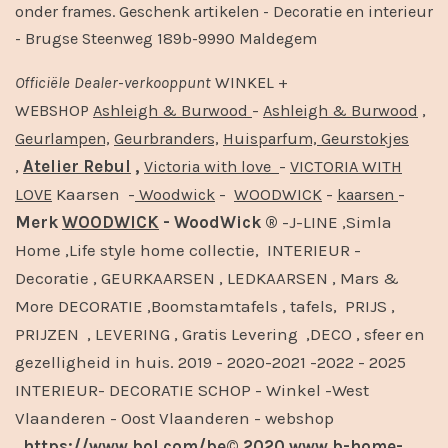
onder frames. Geschenk artikelen - Decoratie en interieur
- Brugse Steenweg 189b-9990 Maldegem
Officiële
Dealer
-
verkooppunt
WINKEL +
-
,
WEBSHOP
Ashleigh & Burwood
Ashleigh & Burwood
Geurlampen,
Geurbranders,
Huisparfum,
Geurstokjes
,
Atelier Rebul
,
-
Victoria with love
VICTORIA WITH
Kaarsen -
-
-
-
LOVE
Woodwick
WOODWICK
kaarsen
Merk
WOODWICK
- WoodWick ®
-J-LINE ,Simla
Home ,Life style home collectie, INTERIEUR -
Decoratie , GEURKAARSEN , LEDKAARSEN , Mars &
More DECORATIE ,Boomstamtafels , tafels, PRIJS ,
PRIJZEN , LEVERING , Gratis Levering ,DECO , sfeer en
gezelligheid in huis. 2019 - 2020-2021 -2022 - 2025
INTERIEUR- DECORATIE SCHOP - Winkel -West
Vlaanderen - Oost Vlaanderen - webshop
,
https://www.bol.com/be© 2020
www.b-home-