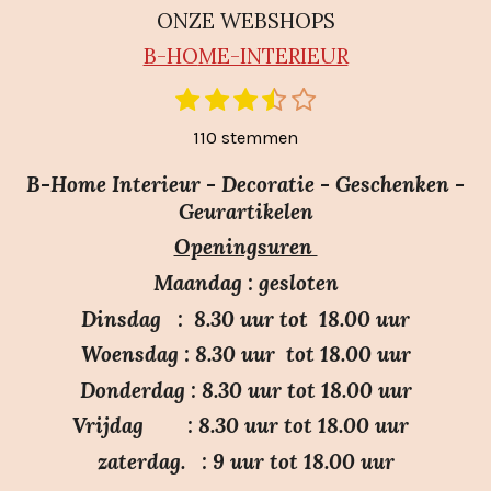
ONZE WEBSHOPS
B-HO
ME-INTERIEUR
1
2
3
4
5
S
R
t
s
s
s
s
s
a
110 stemmen
e
t
t
t
t
t
m
t
e
e
e
e
e
m
B-Home Interieur - Decoratie - Geschenken -
i
r
r
r
r
r
e
Geurartikelen
n
n
r
r
r
r
Openingsuren
g
e
e
e
e
:
n
n
n
n
Maandag : gesloten
3
Dinsdag : 8.30 uur tot 18.00 uur
.
Woensdag : 8.30 uur tot 18.00 uur
7
Donderdag : 8.30 uur tot 18.00 uur
s
Vrijdag : 8.30 uur tot 18.00 uur
t
e
zaterdag. : 9 uur tot 18.00 uur
r