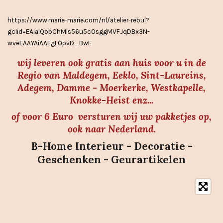
r
https://www.marie-marie.com/nl/atelier-rebul?
e
gclid=EAIaIQobChMIs56u5cOsggMVFJqDBx3N-
n
wveEAAYAiAAEgLOpvD_BwE
wij leveren ook gratis aan huis voor u in de
Regio van Maldegem, Eeklo, Sint-Laureins,
Adegem, Damme - Moerkerke, Westkapelle,
Knokke-Heist enz...
of voor 6 Euro versturen wij uw pakketjes op,
ook naar Nederland.
B-Home Interieur - Decoratie -
Geschenken - Geurartikelen