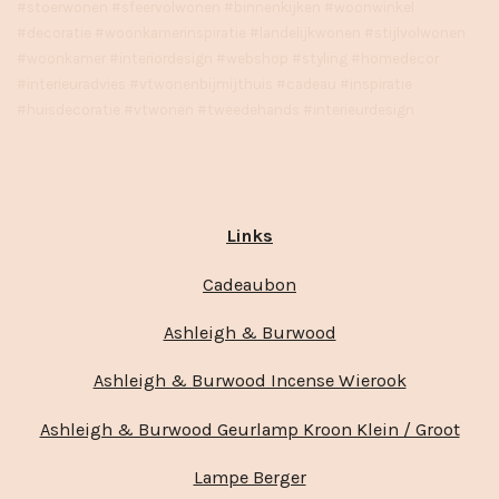
#stoerwonen #sfeervolwonen #binnenkijken #woonwinkel
#decoratie #woonkamerinspiratie #landelijkwonen #stijlvolwonen
#woonkamer #interiordesign #webshop #styling #homedecor
#interieuradvies #vtwonenbijmijthuis #cadeau #inspiratie
#huisdecoratie #vtwonen #tweedehands #interieurdesign
Links
Cadeaubon
Ashleigh & Burwood
Ashleigh & Burwood Incense Wierook
Ashleigh & Burwood Geurlamp Kroon Klein / Groot
Lampe Berger