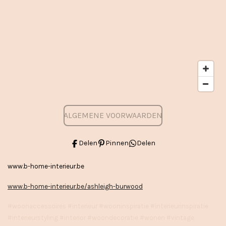
ALGEMENE VOORWAARDEN
Delen
Pinnen
Delen
www.b-home-interieur.be
www.b-home-interieur.be/ashleigh-burwood
#woonaccessoires #interieur #wooninspiratie #interieurinspiratie
#interieurstyling #interior #woondecoratie #wonen #vintage