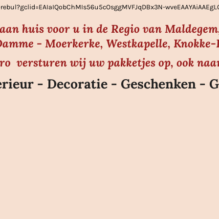
ier-rebul?gclid=EAIaIQobChMIs56u5cOsggMVFJqDBx3N-wveEAAYAiAAE
s aan huis voor u in de Regio van Maldegem,
amme - Moerkerke, Westkapelle, Knokke-He
uro versturen wij uw pakketjes op, ook naa
rieur - Decoratie - Geschenken - G