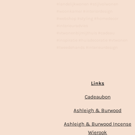
#landelijkwonen #stijlvolwonen
#woonkamer #interiordesign
#webshop #styling #homedecor
#interieuradvies
#vtwonenbijmijthuis #cadeau
#inspiratie #huisdecoratie #vtwonen
#tweedehands #interieurdesign
Links
Cadeaubon
Ashleigh & Burwood
Ashleigh & Burwood Incense
Wierook