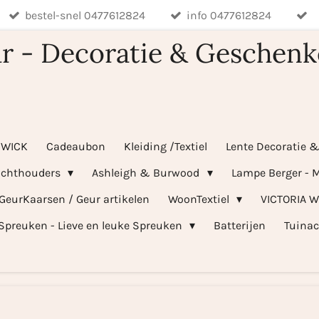
bestel-snel 0477612824
info 0477612824
r - Decoratie & Geschenk
WICK
Cadeaubon
Kleiding /Textiel
Lente Decoratie 
ichthouders
Ashleigh & Burwood
Lampe Berger - M
 GeurKaarsen / Geur artikelen
WoonTextiel
VICTORIA 
Spreuken - Lieve en leuke Spreuken
Batterijen
Tuinac