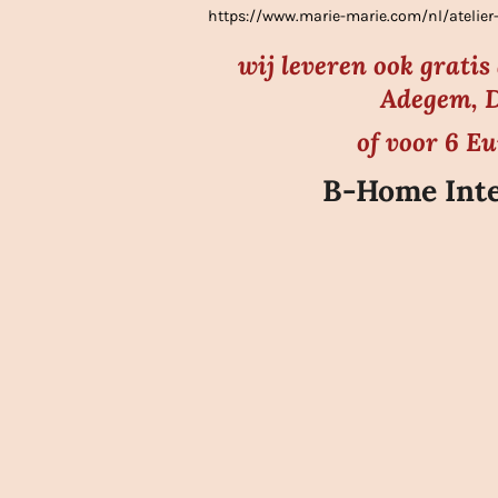
https://www.marie-marie.com/nl/atel
n
wij leveren ook grati
Adegem, D
of voor 6 E
B-Home Inte