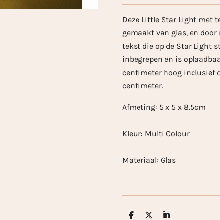
Deze Little Star Light met 
gemaakt van glas, en door 
tekst die op de Star Light st
inbegrepen en is oplaadbaar
centimeter hoog inclusief d
centimeter.
Afmeting: 5 x 5 x 8,5cm
Kleur: Multi Colour
Materiaal: Glas
D
D
S