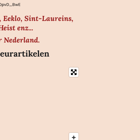
gLOpvD_BwE
 Eeklo, Sint-Laureins,
ist enz...
r Nederland.
eurartikelen