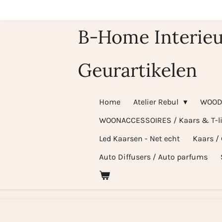
Ga
direct
B-Home Interieu
naar
de
Geurartikelen
hoofdinhoud
Home
Atelier Rebul
WOOD
WOONACCESSOIRES / Kaars & T-l
Led Kaarsen - Net echt
Kaars /
Auto Diffusers / Auto parfums