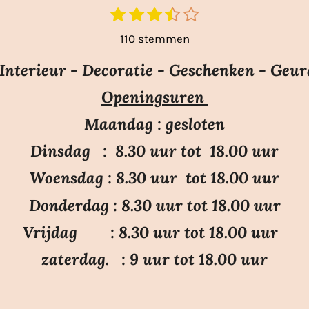
1
2
3
4
5
S
t
s
s
s
s
s
110 stemmen
e
t
t
t
t
t
m
e
e
e
e
e
nterieur - Decoratie - Geschenken - Geur
m
r
r
r
r
r
e
Openingsuren
r
r
r
r
n
e
e
e
e
Maandag : gesloten
n
n
n
n
Dinsdag : 8.30 uur tot 18.00 uur
Woensdag : 8.30 uur tot 18.00 uur
Donderdag : 8.30 uur tot 18.00 uur
Vrijdag : 8.30 uur tot 18.00 uur
zaterdag. : 9 uur tot 18.00 uur