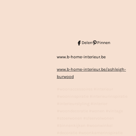
Delen
Pinnen
www.b-home-interieur.be
www.b-home-interieur.be/ashleigh-
burwood
#woonaccessoires #interieur
#wooninspiratie #interieurinspiratie
#interieurstyling #interior
#woondecoratie #wonen #vintage
#stoerwonen #sfeervolwonen
#binnenkijken #woonwinkel
#decoratie #woonkamerinspiratie