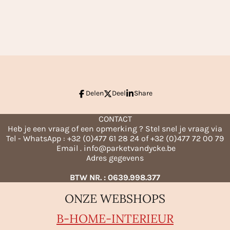
e
e
h
l
e
a
e
l
r
n
e
Delen
Deel
Share
CONTACT
Heb je een vraag of een opmerking ? Stel snel je vraag via
Tel - WhatsApp : +32 (0)477 61 28 24 of +32 (0)477 72 00 79
Email . info@parketvandycke.be
Adres gegevens
BTW NR. : 0639.998.377
ONZE WEBSHOPS
B-HO
ME-INTERIEUR