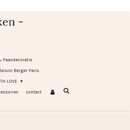
ken -
& Paasdecoratie
aison Berger Paris
ITH LOVE
cessoires
contact