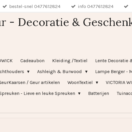
bestel-snel 0477612824
info 0477612824
r - Decoratie & Geschen
DWICK
Cadeaubon
Kleiding /Textiel
Lente Decoratie 
ichthouders
Ashleigh & Burwood
Lampe Berger - M
GeurKaarsen / Geur artikelen
WoonTextiel
VICTORIA W
Spreuken - Lieve en leuke Spreuken
Batterijen
Tuinac