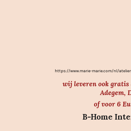
.
7
s
t
e
r
r
e
https://www.marie-marie.com/nl/atel
n
wij leveren ook grati
Adegem, D
of voor 6 E
B-Home Inter