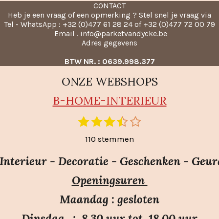
CONTACT
Heb je een vraag of een opmerking ? Stel snel je vraag via
Tel - WhatsApp : +32 (0)477 61 28 24 of +32 (0)477 72 00 79
Email . info@parketvandycke.be
Adres gegevens
BTW NR. : 0639.998.377
ONZE WEBSHOPS
B-HO
ME-INTERIEUR
1
2
3
4
5
S
t
s
s
s
s
s
110 stemmen
e
t
t
t
t
t
m
e
e
e
e
e
nterieur - Decoratie - Geschenken - Geur
m
r
r
r
r
r
e
Openingsuren
r
r
r
r
n
e
e
e
e
Maandag : gesloten
n
n
n
n
Dinsdag : 8.30 uur tot 18.00 uur