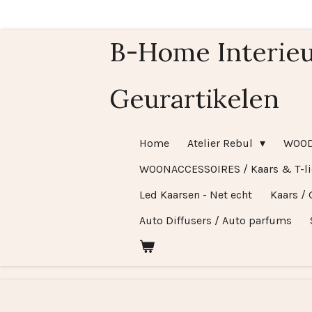
Ga
direct
B-Home Interieu
naar
de
Geurartikelen
hoofdinhoud
Home
Atelier Rebul
WOO
WOONACCESSOIRES / Kaars & T-l
Led Kaarsen - Net echt
Kaars / 
Auto Diffusers / Auto parfums