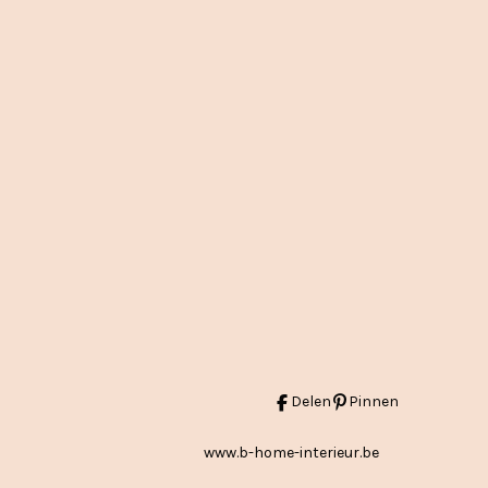
Delen
Pinnen
www.b-home-interieur.be