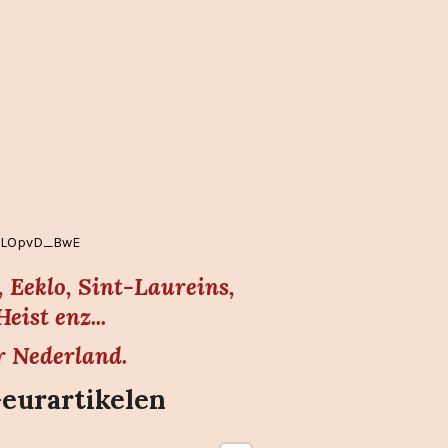
EgLOpvD_BwE
 Eeklo, Sint-Laureins,
ist enz...
r Nederland.
Geurartikelen