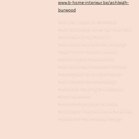
www.b-home-interieur.be/ashleigh-
burwood
#woonaccessoires #interieur
#wooninspiratie #interieurinspiratie
#interieurstyling #interior
#woondecoratie #wonen #vintage
#stoerwonen #sfeervolwonen
#binnenkijken #woonwinkel
#decoratie #woonkamerinspiratie
#landelijkwonen #stijlvolwonen
#woonkamer #interiordesign
#webshop #styling #homedecor
#interieuradvies
#vtwonenbijmijthuis #cadeau
#inspiratie #huisdecoratie #vtwonen
#tweedehands #interieurdesign