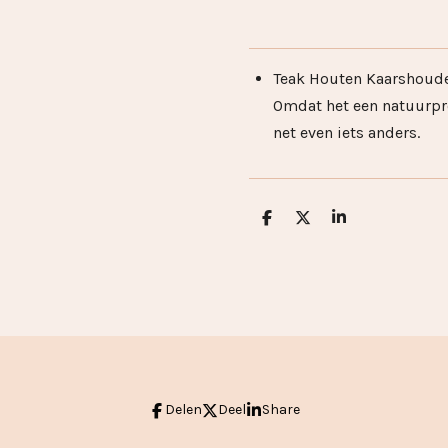
Teak Houten Kaarshouder 
Omdat het een natuurpro
net even iets anders.
D
D
S
e
e
h
l
e
a
e
l
r
n
e
Delen
Deel
Share