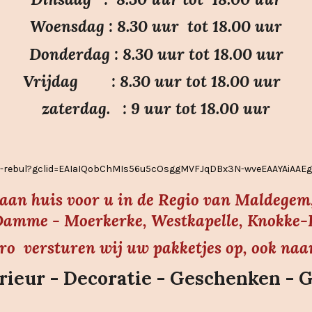
Woensdag : 8.30 uur tot 18.00 uur
Donderdag : 8.30 uur tot 18.00 uur
Vrijdag : 8.30 uur tot 18.00 uur
zaterdag. : 9 uur tot 18.00 uur
ier-rebul?gclid=EAIaIQobChMIs56u5cOsggMVFJqDBx3N-wveEAAYAiAA
s aan huis voor u in de Regio van Maldegem,
amme - Moerkerke, Westkapelle, Knokke-He
uro versturen wij uw pakketjes op, ook naa
ieur - Decoratie - Geschenken - 