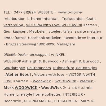
TEL = 0477 612824 WEBSITE = www.b-home-
interieur.be - b-home-interieur - Trefwoorden :
Gratis
verzending
VICTORIA with Love
,
WOODWICK
Kaarsen ,
Geur kaarsen , Meubelen, stoelen, tafels, zwarte metalen
onder frames. Geschenk artikelen - Decoratie en interieur
- Brugse Steenweg 189b-9990 Maldegem
Officiële
Dealer
-
verkooppunt
WINKEL +
-
,
WEBSHOP
Ashleigh & Burwood
Ashleigh & Burwood
Geurlampen,
Geurbranders,
Huisparfum,
Geurstokjes
,
Atelier Rebul
,
-
Victoria with love
VICTORIA WITH
Kaarsen -
-
-
-
LOVE
Woodwick
WOODWICK
kaarsen
Merk
WOODWICK
- WoodWick ®
-J-LINE ,Simla
Home ,Life style home collectie, INTERIEUR -
Decoratie , GEURKAARSEN , LEDKAARSEN , Mars &