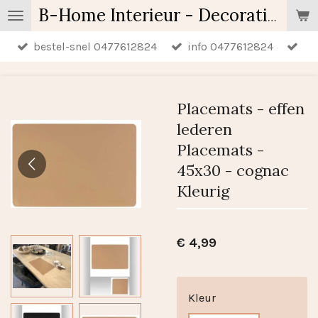
Ga
B-Home Interieur - Decoratie & Geschenken - Geurartikelen
direct
bestel-snel 0477612824
info 0477612824
naar
de
hoofdinhoud
Placemats - effen
lederen
Placemats -
45x30 - cognac
Kleurig
€ 4,99
Kleur