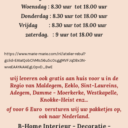
.
Woensdag : 8.30 uur tot 18.00 uur
7
Donderdag : 8.30 uur tot 18.00 uur
s
Vrijdag : 8.30 uur tot 18.00 uur
t
e
zaterdag. : 9 uur tot 18.00 uur
r
r
https://www.marie-marie.com/nl/atelier-rebul?
e
gclid=EAIaIQobChMIs56u5cOsggMVFJqDBx3N-
n
wveEAAYAiAAEgLOpvD_BwE
wij leveren ook gratis aan huis voor u in de
Regio van Maldegem, Eeklo, Sint-Laureins,
Adegem, Damme - Moerkerke, Westkapelle,
Knokke-Heist enz...
of voor 6 Euro versturen wij uw pakketjes op,
ook naar Nederland.
B-Home Interieur - Decoratie -