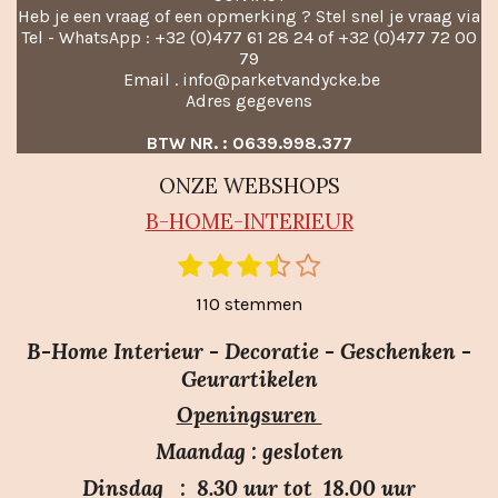
Heb je een vraag of een opmerking ? Stel snel je vraag via
Tel - WhatsApp : +32 (0)477 61 28 24 of +32 (0)477 72 00
79
Email . info@parketvandycke.be
Adres gegevens
BTW NR. : 0639.998.377
ONZE WEBSHOPS
B-HO
ME-INTERIEUR
1
2
3
4
5
S
R
t
s
s
s
s
s
a
110 stemmen
e
t
t
t
t
t
m
t
e
e
e
e
e
m
B-Home Interieur - Decoratie - Geschenken -
i
r
r
r
r
r
e
Geurartikelen
n
n
r
r
r
r
Openingsuren
g
e
e
e
e
:
n
n
n
n
Maandag : gesloten
3
Dinsdag : 8.30 uur tot 18.00 uur