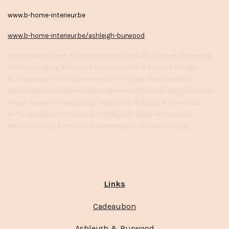
www.b-home-interieur.be
www.b-home-interieur.be/ashleigh-burwood
#woonaccessoires #interieur #wooninspiratie #interieurinspiratie
#interieurstyling #interior #woondecoratie #wonen #vintage
#stoerwonen #sfeervolwonen #binnenkijken #woonwinkel
#decoratie #woonkamerinspiratie #landelijkwonen #stijlvolwonen
#woonkamer #interiordesign #webshop #styling #homedecor
#interieuradvies #vtwonenbijmijthuis #cadeau #inspiratie
#huisdecoratie #vtwonen #tweedehands #interieurdesign
Links
Cadeaubon
Ashleigh & Burwood