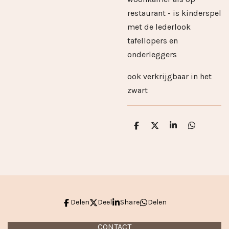
restaurant - is kinderspel
met de lederlook
tafellopers en
onderleggers
ook verkrijgbaar in het
zwart
D
D
S
D
e
e
h
e
l
e
a
l
e
l
r
e
n
e
n
Delen
Deel
Share
Delen
CONTACT