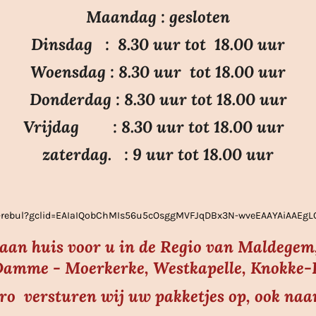
e
e
e
e
Maandag : gesloten
n
n
n
n
Dinsdag : 8.30 uur tot 18.00 uur
Woensdag : 8.30 uur tot 18.00 uur
Donderdag : 8.30 uur tot 18.00 uur
Vrijdag : 8.30 uur tot 18.00 uur
zaterdag. : 9 uur tot 18.00 uur
ier-rebul?gclid=EAIaIQobChMIs56u5cOsggMVFJqDBx3N-wveEAAYAiAAE
s aan huis voor u in de Regio van Maldegem,
amme - Moerkerke, Westkapelle, Knokke-He
uro versturen wij uw pakketjes op, ook naa