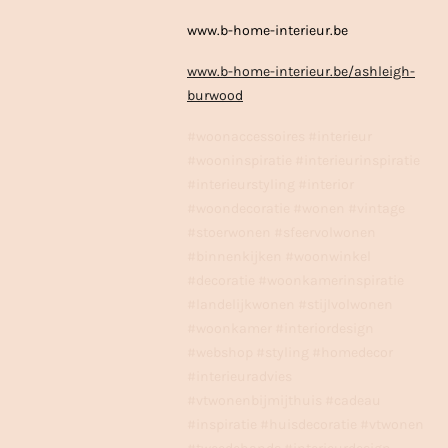
www.b-home-interieur.be
www.b-home-interieur.be/ashleigh-
burwood
#woonaccessoires #interieur
#wooninspiratie #interieurinspiratie
#interieurstyling #interior
#woondecoratie #wonen #vintage
#stoerwonen #sfeervolwonen
#binnenkijken #woonwinkel
#decoratie #woonkamerinspiratie
#landelijkwonen #stijlvolwonen
#woonkamer #interiordesign
#webshop #styling #homedecor
#interieuradvies
#vtwonenbijmijthuis #cadeau
#inspiratie #huisdecoratie #vtwonen