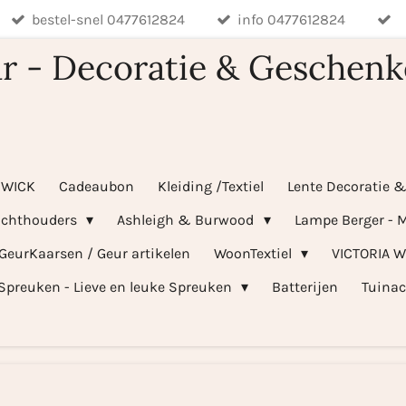
bestel-snel 0477612824
info 0477612824
r - Decoratie & Geschenk
WICK
Cadeaubon
Kleiding /Textiel
Lente Decoratie 
ichthouders
Ashleigh & Burwood
Lampe Berger - M
 GeurKaarsen / Geur artikelen
WoonTextiel
VICTORIA 
Spreuken - Lieve en leuke Spreuken
Batterijen
Tuinac