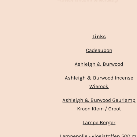
#tweedehands #interieurdesign
Links
Cadeaubon
Ashleigh & Burwood
Ashleigh & Burwood Incense
Wierook
Ashleigh & Burwood Geurlamp
Kroon Klein / Groot
Lampe Berger
Lampenolie - vloeistoffen 500 m