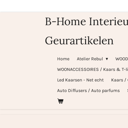
Ga
direct
B-Home Interieu
naar
de
Geurartikelen
hoofdinhoud
Home
Atelier Rebul
WOOD
WOONACCESSOIRES / Kaars & T-l
Led Kaarsen - Net echt
Kaars /
Auto Diffusers / Auto parfums