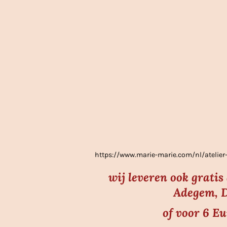
g
:
3
.
7
s
t
e
r
r
e
https://www.marie-marie.com/nl/atel
n
wij leveren ook grati
Adegem, D
of voor 6 E