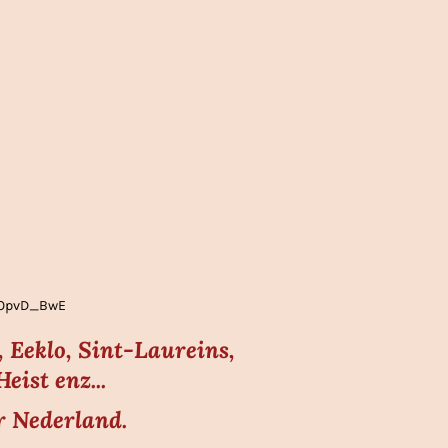
gLOpvD_BwE
 Eeklo, Sint-Laureins,
ist enz...
r Nederland.