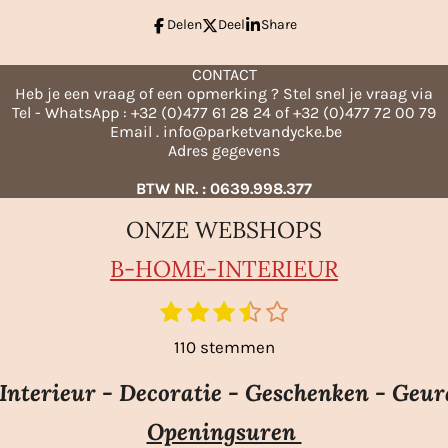
Delen
Deel
Share
CONTACT
Heb je een vraag of een opmerking ? Stel snel je vraag via
Tel - WhatsApp : +32 (0)477 61 28 24 of +32 (0)477 72 00 79
Email . info@parketvandycke.be
Adres gegevens
BTW NR. : 0639.998.377
ONZE WEBSHOPS
B-HO
ME-INTERIEUR
1
2
3
4
5
S
t
s
s
s
s
s
110 stemmen
e
t
t
t
t
t
m
e
e
e
e
e
nterieur - Decoratie - Geschenken - Geur
m
r
r
r
r
r
e
Openingsuren
r
r
r
r
n