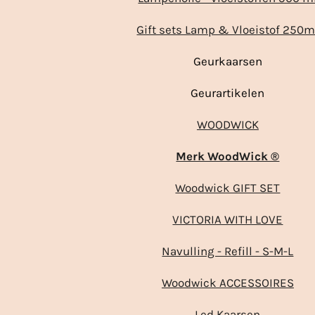
Gift sets Lamp & Vloeistof 250m
Geurkaarsen
Geurartikelen
WOODWICK
Merk WoodWick ®
Woodwick GIFT SET
VICTORIA WITH LOVE
Navulling - Refill - S-M-L
Woodwick ACCESSOIRES
Led Kaarsen