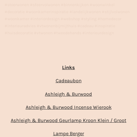
#stoerwonen #sfeervolwonen #binnenkijken #woonwinkel
#decoratie #woonkamerinspiratie #landelijkwonen #stijlvolwonen
#woonkamer #interiordesign #webshop #styling #homedecor
#interieuradvies #vtwonenbijmijthuis #cadeau #inspiratie
#huisdecoratie #vtwonen #tweedehands #interieurdesign
Links
Cadeaubon
Ashleigh & Burwood
Ashleigh & Burwood Incense Wierook
Ashleigh & Burwood Geurlamp Kroon Klein / Groot
Lampe Berger