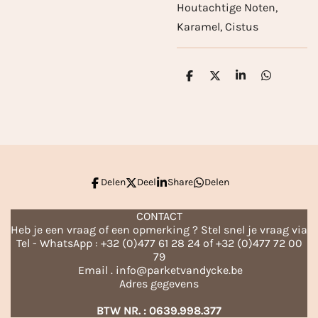
Houtachtige Noten,
Karamel, Cistus
D
D
S
D
e
e
h
e
l
e
a
l
e
l
r
e
n
e
n
Delen
Deel
Share
Delen
CONTACT
Heb je een vraag of een opmerking ? Stel snel je vraag via
Tel - WhatsApp : +32 (0)477 61 28 24 of +32 (0)477 72 00
79
Email . info@parketvandycke.be
Adres gegevens
BTW NR. : 0639.998.377