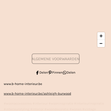
ALGEMENE VOORWAARDEN
Delen
Pinnen
Delen
www.b-home-interieur.be
www.b-home-interieur.be/ashleigh-burwood
#woonaccessoires #interieur #wooninspiratie #interieurinspiratie
#interieurstyling #interior #woondecoratie #wonen #vintage