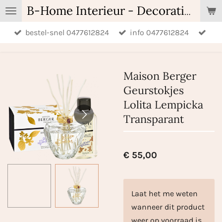
Ga
B-Home Interieur - Decoratie & Geschenken - Geurartikelen
direct
bestel-snel 0477612824
info 0477612824
naar
de
hoofdinhoud
Maison Berger
Geurstokjes
Lolita Lempicka
Transparant
€ 55,00
Laat het me weten
wanneer dit product
weer op voorraad is.