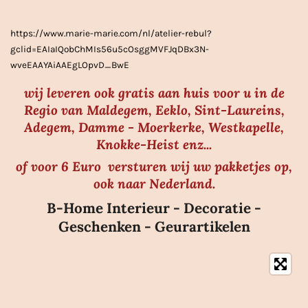
r
r
https://www.marie-marie.com/nl/atelier-rebul?
e
gclid=EAIaIQobChMIs56u5cOsggMVFJqDBx3N-
n
wveEAAYAiAAEgLOpvD_BwE
wij leveren ook gratis aan huis voor u in de
Regio van Maldegem, Eeklo, Sint-Laureins,
Adegem, Damme - Moerkerke, Westkapelle,
Knokke-Heist enz...
of voor 6 Euro versturen wij uw pakketjes op,
ook naar Nederland.
B-Home Interieur - Decoratie -
Geschenken - Geurartikelen