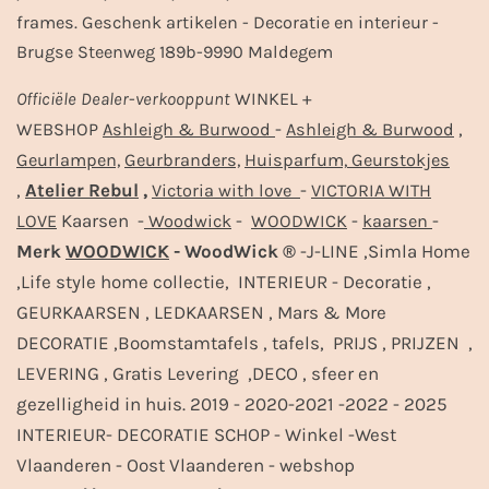
frames. Geschenk artikelen - Decoratie en interieur -
Brugse Steenweg 189b-9990 Maldegem
Officiële
Dealer
-
verkooppunt
WINKEL +
-
,
WEBSHOP
Ashleigh & Burwood
Ashleigh & Burwood
Geurlampen,
Geurbranders,
Huisparfum,
Geurstokjes
,
Atelier Rebul
,
-
Victoria with love
VICTORIA WITH
Kaarsen -
-
-
-
LOVE
Woodwick
WOODWICK
kaarsen
Merk
WOODWICK
- WoodWick ®
-J-LINE ,Simla Home
,Life style home collectie, INTERIEUR - Decoratie ,
GEURKAARSEN , LEDKAARSEN , Mars & More
DECORATIE ,Boomstamtafels , tafels, PRIJS , PRIJZEN ,
LEVERING , Gratis Levering ,DECO , sfeer en
gezelligheid in huis. 2019 - 2020-2021 -2022 - 2025
INTERIEUR- DECORATIE SCHOP - Winkel -West
Vlaanderen - Oost Vlaanderen - webshop