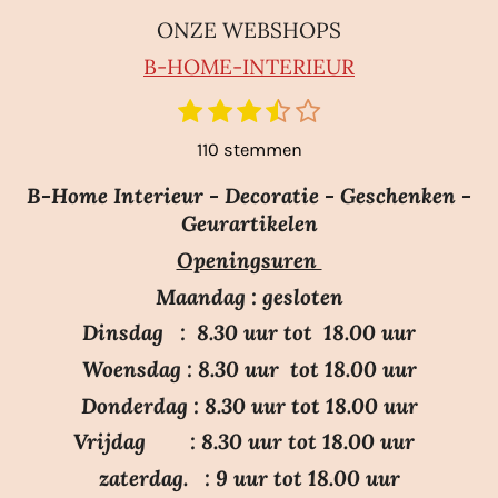
ONZE WEBSHOPS
B-HO
ME-INTERIEUR
1
2
3
4
5
S
R
t
s
s
s
s
s
a
110 stemmen
e
t
t
t
t
t
m
t
e
e
e
e
e
m
B-Home Interieur - Decoratie - Geschenken -
i
r
r
r
r
r
e
Geurartikelen
n
n
r
r
r
r
Openingsuren
g
e
e
e
e
:
n
n
n
n
Maandag : gesloten
3
Dinsdag : 8.30 uur tot 18.00 uur
.
Woensdag : 8.30 uur tot 18.00 uur
7
Donderdag : 8.30 uur tot 18.00 uur
s
Vrijdag : 8.30 uur tot 18.00 uur
t
e
zaterdag. : 9 uur tot 18.00 uur