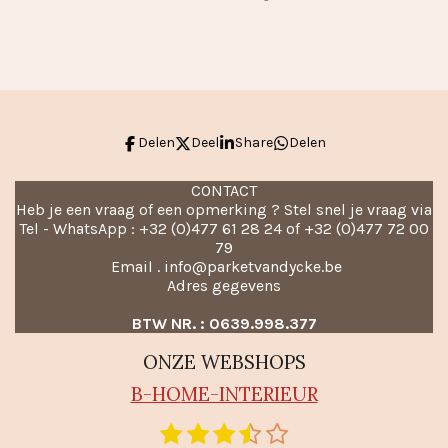
e
e
h
e
l
e
a
l
e
l
r
e
n
e
n
Delen
Deel
Share
Delen
CONTACT
Heb je een vraag of een opmerking ? Stel snel je vraag via
Tel - WhatsApp : +32 (0)477 61 28 24 of +32 (0)477 72 00
79
Email . info@parketvandycke.be
Adres gegevens
BTW NR. : 0639.998.377
ONZE WEBSHOPS
B-HO
ME-INTERIEUR
1
2
3
4
5
S
R