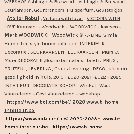
-
,
WEBSHOP
Ashleigh & Burwood
Ashleigh & Burwood
Geurlampen,
Geurbranders,
Huisparfum,
Geurstokjes
,
Atelier Rebul
,
-
Victoria with love
VICTORIA WITH
Kaarsen -
-
-
-
LOVE
Woodwick
WOODWICK
kaarsen
Merk
WOODWICK
- WoodWick ®
-J-LINE ,Simla
Home ,Life style home collectie, INTERIEUR -
Decoratie , GEURKAARSEN , LEDKAARSEN , Mars &
More DECORATIE ,Boomstamtafels , tafels, PRIJS ,
PRIJZEN , LEVERING , Gratis Levering ,DECO , sfeer en
gezelligheid in huis. 2019 - 2020-2021 -2022 - 2025
INTERIEUR- DECORATIE SCHOP - Winkel -West
Vlaanderen - Oost Vlaanderen - webshop
,
https://www.bol.com/be© 2020
www.b-home-
interieur.be
https://www.bol.com/be© 2020-2023 - www.b-
home-interieur.be -
https://www.b-home-