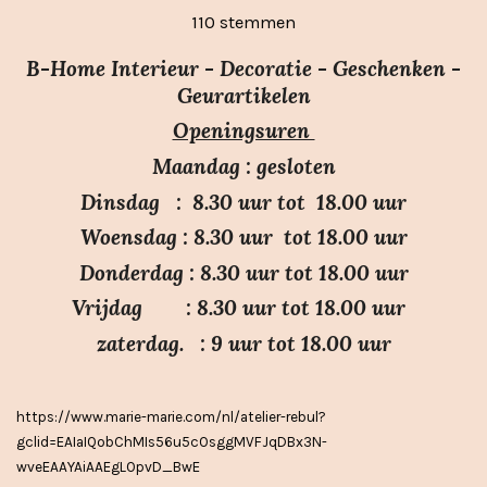
t
s
s
s
s
s
a
110 stemmen
e
t
t
t
t
t
m
t
e
e
e
e
e
m
B-Home Interieur - Decoratie - Geschenken -
i
r
r
r
r
r
e
Geurartikelen
n
n
r
r
r
r
Openingsuren
g
e
e
e
e
:
n
n
n
n
Maandag : gesloten
3
Dinsdag : 8.30 uur tot 18.00 uur
.
Woensdag : 8.30 uur tot 18.00 uur
7
Donderdag : 8.30 uur tot 18.00 uur
s
Vrijdag : 8.30 uur tot 18.00 uur
t
e
zaterdag. : 9 uur tot 18.00 uur
r
r
https://www.marie-marie.com/nl/atelier-rebul?
e
gclid=EAIaIQobChMIs56u5cOsggMVFJqDBx3N-
n
wveEAAYAiAAEgLOpvD_BwE