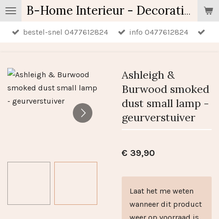
Ga
B-Home Interieur - Decoratie & Geschenken - Geurartikelen
direct
bestel-snel 0477612824
info 0477612824
naar
de
hoofdinhoud
Ashleigh &
Burwood smoked
dust small lamp -
geurverstuiver
€ 39,90
Laat het me weten
wanneer dit product
weer op voorraad is.