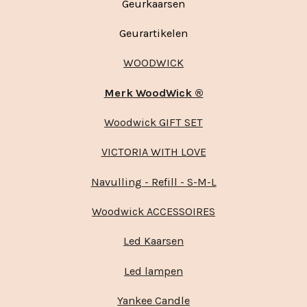
Geurkaarsen
Geurartikelen
WOODWICK
Merk WoodWick ®
Woodwick GIFT SET
VICTORIA WITH LOVE
Navulling - Refill - S-M-L
Woodwick ACCESSOIRES
Led Kaarsen
Led lampen
Yankee Candle