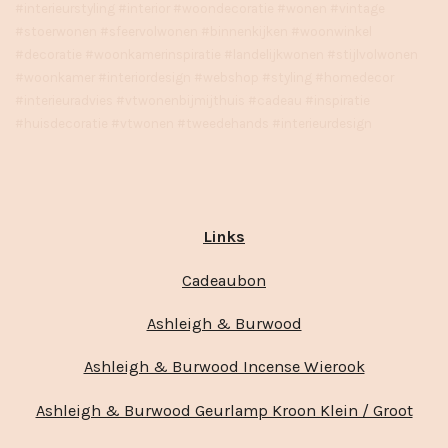
#interieurstyling #interior #woondecoratie #wonen #vintage
#stoerwonen #sfeervolwonen #binnenkijken #woonwinkel
#decoratie #woonkamerinspiratie #landelijkwonen #stijlvolwonen
#woonkamer #interiordesign #webshop #styling #homedecor
#interieuradvies #vtwonenbijmijthuis #cadeau #inspiratie
#huisdecoratie #vtwonen #tweedehands #interieurdesign
Links
Cadeaubon
Ashleigh & Burwood
Ashleigh & Burwood Incense Wierook
Ashleigh & Burwood Geurlamp Kroon Klein / Groot