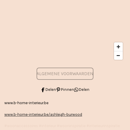
ALGEMENE VOORWAARDEN
Delen
Pinnen
Delen
www.b-home-interieur.be
www.b-home-interieur.be/ashleigh-burwood
#woonaccessoires #interieur #wooninspiratie #interieurinspiratie