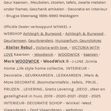
Geur kaarsen , Meubelen, stoelen, tafels, zwarte metalen
onder frames. Geschenk artikelen - Decoratie en interieur
- Brugse Steenweg 189b-9990 Maldegem
Officiële
Dealer
-
verkooppunt
WINKEL +
-
,
WEBSHOP
Ashleigh & Burwood
Ashleigh & Burwood
Geurlampen,
Geurbranders,
Huisparfum,
Geurstokjes
,
Atelier Rebul
,
-
Victoria with love
VICTORIA WITH
Kaarsen -
-
-
-
LOVE
Woodwick
WOODWICK
kaarsen
Merk
WOODWICK
- WoodWick ®
-J-LINE ,Simla
Home ,Life style home collectie, INTERIEUR -
Decoratie , GEURKAARSEN , LEDKAARSEN , Mars &
More DECORATIE ,Boomstamtafels , tafels, PRIJS ,
PRIJZEN , LEVERING , Gratis Levering ,DECO , sfeer en
gezelligheid in huis. 2019 - 2020-2021 -2022 - 2025
INTERIEUR- DECORATIE SCHOP - Winkel -West
Vlaanderen - Oost Vlaanderen - webshop