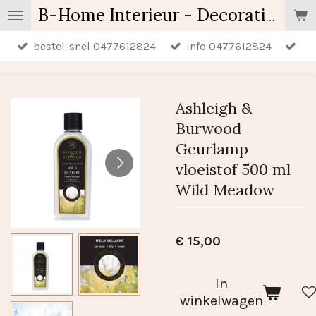
Ga
B-Home Interieur - Decoratie & Geschenken - Geurartikelen
direct
bestel-snel 0477612824
info 0477612824
naar
de
hoofdinhoud
Ashleigh &
Burwood
Geurlamp
vloeistof 500 ml
Wild Meadow
€ 15,00
In
winkelwagen