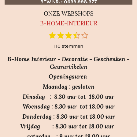
BTW NR. : 0639.998.377
ONZE WEBSHOPS
B-HO
ME-INTERIEUR
1
2
3
4
5
S
R
t
s
s
s
s
s
a
110 stemmen
e
t
t
t
t
t
m
t
e
e
e
e
e
m
B-Home Interieur - Decoratie - Geschenken -
i
r
r
r
r
r
e
Geurartikelen
n
n
r
r
r
r
Openingsuren
g
e
e
e
e
:
n
n
n
n
Maandag : gesloten
3
Dinsdag : 8.30 uur tot 18.00 uur
.
Woensdag : 8.30 uur tot 18.00 uur
7
Donderdag : 8.30 uur tot 18.00 uur
s
Vrijdag : 8.30 uur tot 18.00 uur
t
e
zaterdag. : 9 uur tot 18.00 uur