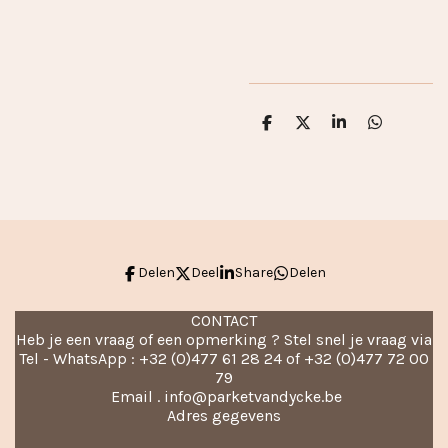
D
D
S
D
e
e
h
e
l
e
a
l
e
l
r
e
n
e
n
Delen
Deel
Share
Delen
CONTACT
Heb je een vraag of een opmerking ? Stel snel je vraag via
Tel - WhatsApp : +32 (0)477 61 28 24 of +32 (0)477 72 00
79
Email . info@parketvandycke.be
Adres gegevens