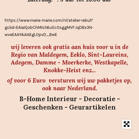
r
r
https://www.marie-marie.com/nl/atelier-rebul?
e
gclid=EAIaIQobChMIs56u5cOsggMVFJqDBx3N-
n
wveEAAYAiAAEgLOpvD_BwE
wij leveren ook gratis aan huis voor u in de
Regio van Maldegem, Eeklo, Sint-Laureins,
Adegem, Damme - Moerkerke, Westkapelle,
Knokke-Heist enz...
of voor 6 Euro versturen wij uw pakketjes op,
ook naar Nederland.
B-Home Interieur - Decoratie -
Geschenken - Geurartikelen