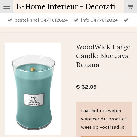
Ga
B-Home Interieur - Decoratie & Geschenken - Geurartikelen
direct
bestel-snel 0477612824
info 0477612824
naar
de
hoofdinhoud
WoodWick Large
Candle Blue Java
Banana
€ 32,95
Laat het me weten
wanneer dit product
weer op voorraad is.