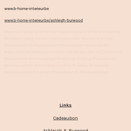
www.b-home-interieur.be
www.b-home-interieur.be/ashleigh-burwood
#woonaccessoires #interieur #wooninspiratie #interieurinspiratie
#interieurstyling #interior #woondecoratie #wonen #vintage
#stoerwonen #sfeervolwonen #binnenkijken #woonwinkel
#decoratie #woonkamerinspiratie #landelijkwonen #stijlvolwonen
#woonkamer #interiordesign #webshop #styling #homedecor
#interieuradvies #vtwonenbijmijthuis #cadeau #inspiratie
#huisdecoratie #vtwonen #tweedehands #interieurdesign
Links
Cadeaubon
Ashleigh & Burwood