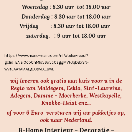
.
Woensdag : 8.30 uur tot 18.00 uur
7
Donderdag : 8.30 uur tot 18.00 uur
s
Vrijdag : 8.30 uur tot 18.00 uur
t
e
zaterdag. : 9 uur tot 18.00 uur
r
r
https://www.marie-marie.com/nl/atelier-rebul?
e
gclid=EAIaIQobChMIs56u5cOsggMVFJqDBx3N-
n
wveEAAYAiAAEgLOpvD_BwE
wij leveren ook gratis aan huis voor u in de
Regio van Maldegem, Eeklo, Sint-Laureins,
Adegem, Damme - Moerkerke, Westkapelle,
Knokke-Heist enz...
of voor 6 Euro versturen wij uw pakketjes op,
ook naar Nederland.
B-Home Interieur - Decoratie -