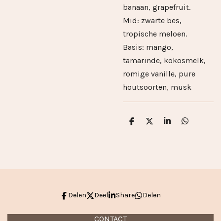
banaan, grapefruit.
Mid: zwarte bes,
tropische meloen.
Basis: mango,
tamarinde, kokosmelk,
romige vanille, pure
houtsoorten, musk
D
D
S
D
e
e
h
e
l
e
a
l
e
l
r
e
n
e
n
Delen
Deel
Share
Delen
CONTACT