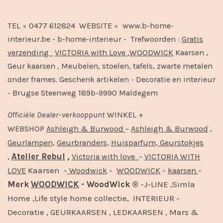
TEL = 0477 612824 WEBSITE = www.b-home-
interieur.be - b-home-interieur - Trefwoorden :
Gratis
verzending
VICTORIA with Love
,
WOODWICK
Kaarsen ,
Geur kaarsen , Meubelen, stoelen, tafels, zwarte metalen
onder frames. Geschenk artikelen - Decoratie en interieur
- Brugse Steenweg 189b-9990 Maldegem
Officiële
Dealer
-
verkooppunt
WINKEL +
-
,
WEBSHOP
Ashleigh & Burwood
Ashleigh & Burwood
Geurlampen,
Geurbranders,
Huisparfum,
Geurstokjes
,
Atelier Rebul
,
-
Victoria with love
VICTORIA WITH
Kaarsen -
-
-
-
LOVE
Woodwick
WOODWICK
kaarsen
Merk
WOODWICK
- WoodWick ®
-J-LINE ,Simla
Home ,Life style home collectie, INTERIEUR -
Decoratie , GEURKAARSEN , LEDKAARSEN , Mars &