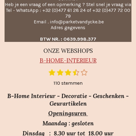
Heb je een vraag of een opmerking ? Stel snel je vraag via
Tel - WhatsApp : +32 (0)477 61 28 24 of +32 (0)477 72 00
79
Email . info@parketvandycke.be
Adres gegevens
BTW NR. : 0639.998.377
ONZE WEBSHOPS
B-HO
ME-INTERIEUR
1
2
3
4
5
S
R
t
s
s
s
s
s
a
110 stemmen
e
t
t
t
t
t
m
t
e
e
e
e
e
m
B-Home Interieur - Decoratie - Geschenken -
i
r
r
r
r
r
e
Geurartikelen
n
n
r
r
r
r
Openingsuren
g
e
e
e
e
:
n
n
n
n
Maandag : gesloten
3
Dinsdag : 8.30 uur tot 18.00 uur