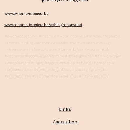
www.b-home-interieur.be
www.b-home-interieur.be/ashleigh-burwood
#woonaccessoires #interieur #wooninspiratie #interieurinspiratie
#interieurstyling #interior #woondecoratie #wonen #vintage
#stoerwonen #sfeervolwonen #binnenkijken #woonwinkel
#decoratie #woonkamerinspiratie #landelijkwonen #stijlvolwonen
#woonkamer #interiordesign #webshop #styling #homedecor
#interieuradvies #vtwonenbijmijthuis #cadeau #inspiratie
#huisdecoratie #vtwonen #tweedehands #interieurdesign
Links
Cadeaubon