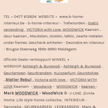
TEL = 0477 612824 WEBSITE = www.b-home-
interieur.be - b-home-interieur - Trefwoorden :
Gratis
verzending
VICTORIA with Love
,
WOODWICK
Kaarsen ,
Geur kaarsen , Meubelen, stoelen, tafels, zwarte metalen
onder frames. Geschenk artikelen - Decoratie en interieur
- Brugse Steenweg 189b-9990 Maldegem
Officiële
Dealer
-
verkooppunt
WINKEL +
-
,
WEBSHOP
Ashleigh & Burwood
Ashleigh & Burwood
Geurlampen,
Geurbranders,
Huisparfum,
Geurstokjes
,
Atelier Rebul
,
-
Victoria with love
VICTORIA WITH
Kaarsen -
-
-
-
LOVE
Woodwick
WOODWICK
kaarsen
Merk
WOODWICK
- WoodWick ®
-J-LINE ,Simla
Home ,Life style home collectie, INTERIEUR -
Decoratie , GEURKAARSEN , LEDKAARSEN , Mars &