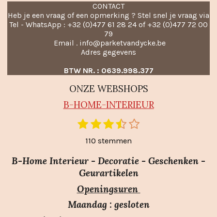
CONTACT
Heb je een vraag of een opmerking ? Stel snel je vraag via
Tel - WhatsApp : +32 (0)477 61 28 24 of +32 (0)477 72 00
79
Email . info@parketvandycke.be
Adres gegevens
BTW NR. : 0639.998.377
ONZE WEBSHOPS
B-HO
ME-INTERIEUR
1
2
3
4
5
S
R
t
s
s
s
s
s
a
110 stemmen
e
t
t
t
t
t
m
t
e
e
e
e
e
m
B-Home Interieur - Decoratie - Geschenken -
i
r
r
r
r
r
e
Geurartikelen
n
n
r
r
r
r
Openingsuren
g
e
e
e
e
:
n
n
n
n
Maandag : gesloten
3