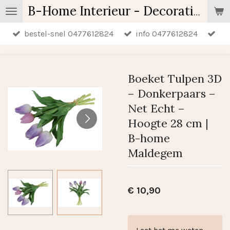
Ga
B-Home Interieur - Decoratie & Geschenken - Geurartikelen
direct
bestel-snel 0477612824
info 0477612824
naar
de
hoofdinhoud
Boeket Tulpen 3D
– Donkerpaars –
Net Echt –
Hoogte 28 cm |
B-home
Maldegem
€ 10,90