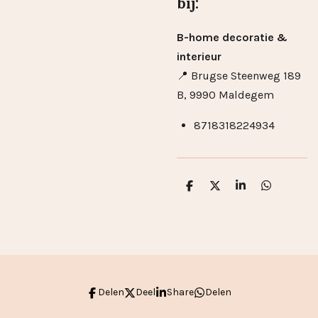
bij:
B-home decoratie &
interieur
📍 Brugse Steenweg 189
B, 9990 Maldegem
8718318224934
D
D
S
D
e
e
h
e
l
e
a
l
e
l
r
e
n
e
n
Delen
Deel
Share
Delen