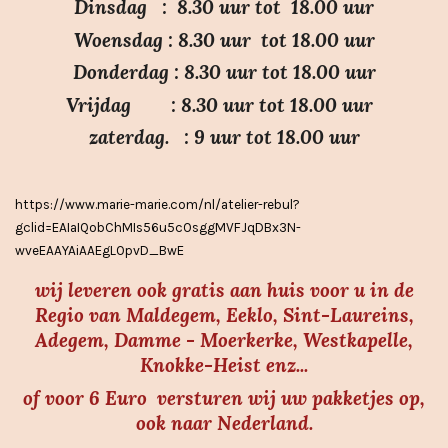
Dinsdag : 8.30 uur tot 18.00 uur
.
Woensdag : 8.30 uur tot 18.00 uur
7
Donderdag : 8.30 uur tot 18.00 uur
s
Vrijdag : 8.30 uur tot 18.00 uur
t
e
zaterdag. : 9 uur tot 18.00 uur
r
r
https://www.marie-marie.com/nl/atelier-rebul?
e
gclid=EAIaIQobChMIs56u5cOsggMVFJqDBx3N-
n
wveEAAYAiAAEgLOpvD_BwE
wij leveren ook gratis aan huis voor u in de
Regio van Maldegem, Eeklo, Sint-Laureins,
Adegem, Damme - Moerkerke, Westkapelle,
Knokke-Heist enz...
of voor 6 Euro versturen wij uw pakketjes op,
ook naar Nederland.