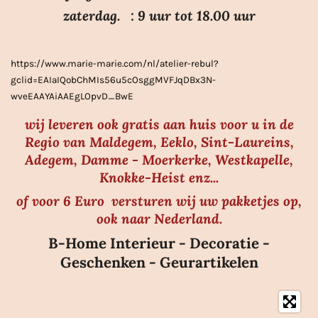
e
zaterdag. : 9 uur tot 18.00 uur
r
r
https://www.marie-marie.com/nl/atelier-rebul?
e
gclid=EAIaIQobChMIs56u5cOsggMVFJqDBx3N-
n
wveEAAYAiAAEgLOpvD_BwE
wij leveren ook gratis aan huis voor u in de
Regio van Maldegem, Eeklo, Sint-Laureins,
Adegem, Damme - Moerkerke, Westkapelle,
Knokke-Heist enz...
of voor 6 Euro versturen wij uw pakketjes op,
ook naar Nederland.
B-Home Interieur - Decoratie -
Geschenken - Geurartikelen