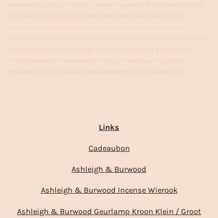
#woonaccessoires #interieur #wooninspiratie #interieurinspiratie
#interieurstyling #interior #woondecoratie #wonen #vintage
#stoerwonen #sfeervolwonen #binnenkijken #woonwinkel
#decoratie #woonkamerinspiratie #landelijkwonen #stijlvolwonen
#woonkamer #interiordesign #webshop #styling #homedecor
#interieuradvies #vtwonenbijmijthuis #cadeau #inspiratie
#huisdecoratie #vtwonen #tweedehands #interieurdesign
Links
Cadeaubon
Ashleigh & Burwood
Ashleigh & Burwood Incense Wierook
Ashleigh & Burwood Geurlamp Kroon Klein / Groot