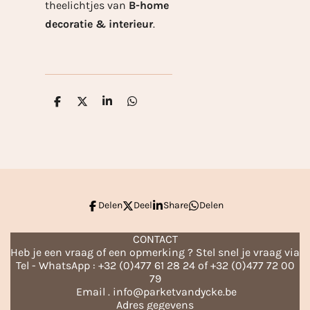
theelichtjes van
B-home
decoratie & interieur
.
D
D
S
D
e
e
h
e
l
e
a
l
e
l
r
e
n
e
n
Delen
Deel
Share
Delen
CONTACT
Heb je een vraag of een opmerking ? Stel snel je vraag via
Tel - WhatsApp : +32 (0)477 61 28 24 of +32 (0)477 72 00
79
Email . info@parketvandycke.be
Adres gegevens