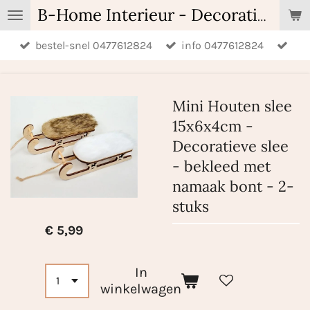
Ga
B-Home Interieur - Decoratie & Geschenken - Geurartikelen
direct
bestel-snel 0477612824
info 0477612824
naar
de
hoofdinhoud
Mini Houten slee
15x6x4cm -
Decoratieve slee
- bekleed met
namaak bont - 2-
stuks
€ 5,99
In
winkelwagen