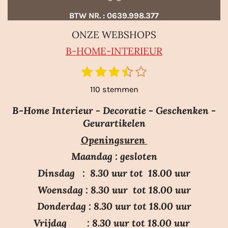
BTW NR. : 0639.998.377
ONZE WEBSHOPS
B-HO
ME-INTERIEUR
1
2
3
4
5
S
R
t
s
s
s
s
s
a
110 stemmen
e
t
t
t
t
t
m
t
e
e
e
e
e
m
B-Home Interieur - Decoratie - Geschenken -
i
r
r
r
r
r
e
Geurartikelen
n
n
r
r
r
r
Openingsuren
g
e
e
e
e
:
n
n
n
n
Maandag : gesloten
3
Dinsdag : 8.30 uur tot 18.00 uur
.
Woensdag : 8.30 uur tot 18.00 uur
7
Donderdag : 8.30 uur tot 18.00 uur
s
Vrijdag : 8.30 uur tot 18.00 uur
t