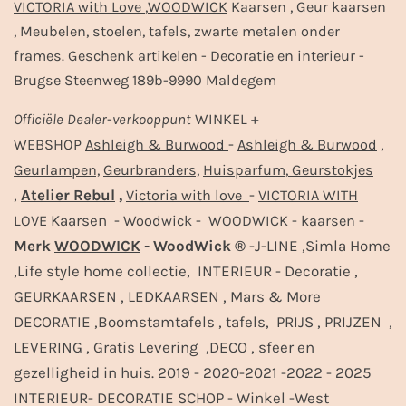
VICTORIA with Love
,
WOODWICK
Kaarsen , Geur kaarsen
, Meubelen, stoelen, tafels, zwarte metalen onder
frames. Geschenk artikelen - Decoratie en interieur -
Brugse Steenweg 189b-9990 Maldegem
Officiële
Dealer
-
verkooppunt
WINKEL +
-
,
WEBSHOP
Ashleigh & Burwood
Ashleigh & Burwood
Geurlampen,
Geurbranders,
Huisparfum,
Geurstokjes
,
Atelier Rebul
,
-
Victoria with love
VICTORIA WITH
Kaarsen -
-
-
-
LOVE
Woodwick
WOODWICK
kaarsen
Merk
WOODWICK
- WoodWick ®
-J-LINE ,Simla Home
,Life style home collectie, INTERIEUR - Decoratie ,
GEURKAARSEN , LEDKAARSEN , Mars & More
DECORATIE ,Boomstamtafels , tafels, PRIJS , PRIJZEN ,
LEVERING , Gratis Levering ,DECO , sfeer en
gezelligheid in huis. 2019 - 2020-2021 -2022 - 2025
INTERIEUR- DECORATIE SCHOP - Winkel -West