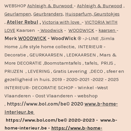
-
,
WEBSHOP
Ashleigh & Burwood
Ashleigh & Burwood
Geurlampen,
Geurbranders,
Huisparfum,
Geurstokjes
,
Atelier Rebul
,
-
Victoria with love
VICTORIA WITH
Kaarsen -
-
-
-
LOVE
Woodwick
WOODWICK
kaarsen
Merk
WOODWICK
- WoodWick ®
-J-LINE ,Simla
Home ,Life style home collectie, INTERIEUR -
Decoratie , GEURKAARSEN , LEDKAARSEN , Mars &
More DECORATIE ,Boomstamtafels , tafels, PRIJS ,
PRIJZEN , LEVERING , Gratis Levering ,DECO , sfeer en
gezelligheid in huis. 2019 - 2020-2021 -2022 - 2025
INTERIEUR- DECORATIE SCHOP - Winkel -West
Vlaanderen - Oost Vlaanderen - webshop
,
https://www.bol.com/be© 2020
www.b-home-
interieur.be
https://www.bol.com/be© 2020-2023 - www.b-
home-interieur.be -
https://www.b-home-