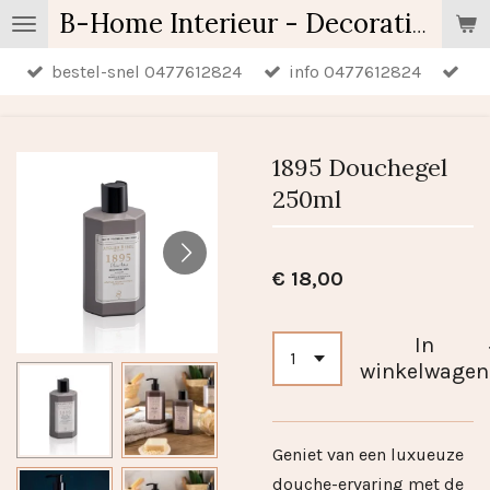
Ga
B-Home Interieur - Decoratie & Geschenken - Geurartikelen
direct
bestel-snel 0477612824
info 0477612824
naar
de
hoofdinhoud
1895 Douchegel
250ml
€ 18,00
In
winkelwagen
Geniet van een luxueuze
douche-ervaring met de