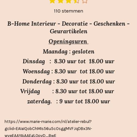
1
2
3
4
5
R
t
s
s
s
s
s
a
110 stemmen
e
t
t
t
t
t
m
t
e
e
e
e
e
m
B-Home Interieur - Decoratie - Geschenken -
i
r
r
r
r
r
e
Geurartikelen
n
n
r
r
r
r
Openingsuren
g
e
e
e
e
:
n
n
n
n
Maandag : gesloten
3
Dinsdag : 8.30 uur tot 18.00 uur
.
Woensdag : 8.30 uur tot 18.00 uur
7
Donderdag : 8.30 uur tot 18.00 uur
s
Vrijdag : 8.30 uur tot 18.00 uur
t
e
zaterdag. : 9 uur tot 18.00 uur
r
r
https://www.marie-marie.com/nl/atelier-rebul?
e
gclid=EAIaIQobChMIs56u5cOsggMVFJqDBx3N-
n
wveEAAYAiAAEgLOpvD_BwE