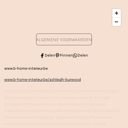
ALGEMENE VOORWAARDEN
Delen
Pinnen
Delen
www.b-home-interieur.be
www.b-home-interieur.be/ashleigh-burwood
#woonaccessoires #interieur #wooninspiratie #interieurinspiratie
#interieurstyling #interior #woondecoratie #wonen #vintage
#stoerwonen #sfeervolwonen #binnenkijken #woonwinkel
#decoratie #woonkamerinspiratie #landelijkwonen #stijlvolwonen
#woonkamer #interiordesign #webshop #styling #homedecor
#interieuradvies #vtwonenbijmijthuis #cadeau #inspiratie