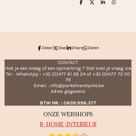
D
D
S
D
e
e
h
e
l
e
a
l
e
l
r
e
n
e
n
Delen
Deel
Share
Delen
CONTACT
Heb je een vraag of een opmerking ? Stel snel je vraag via
Tel - WhatsApp : +32 (0)477 61 28 24 of +32 (0)477 72 00
79
Email . info@parketvandycke.be
Adres gegevens
BTW NR. : 0639.998.377
ONZE WEBSHOPS
B-HO
ME-INTERIEUR
S