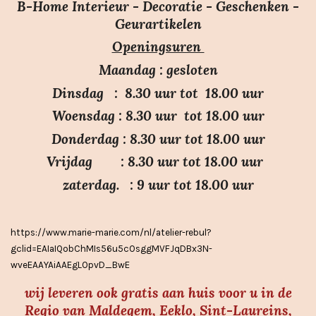
e
e
e
e
e
m
B-Home Interieur - Decoratie - Geschenken -
i
r
r
r
r
r
e
Geurartikelen
n
n
r
r
r
r
Openingsuren
g
e
e
e
e
:
n
n
n
n
Maandag : gesloten
3
Dinsdag : 8.30 uur tot 18.00 uur
.
Woensdag : 8.30 uur tot 18.00 uur
7
Donderdag : 8.30 uur tot 18.00 uur
s
Vrijdag : 8.30 uur tot 18.00 uur
t
e
zaterdag. : 9 uur tot 18.00 uur
r
r
https://www.marie-marie.com/nl/atelier-rebul?
e
gclid=EAIaIQobChMIs56u5cOsggMVFJqDBx3N-
n
wveEAAYAiAAEgLOpvD_BwE
wij leveren ook gratis aan huis voor u in de
Regio van Maldegem, Eeklo, Sint-Laureins,