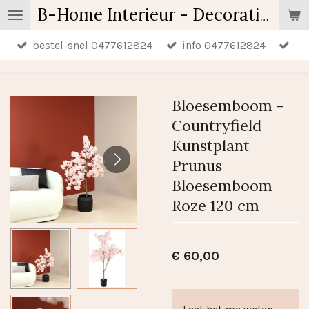
Ga
B-Home Interieur - Decoratie & Geschenken - Geurartikelen
direct
bestel-snel 0477612824
info 0477612824
naar
de
hoofdinhoud
Bloesemboom -
Countryfield
Kunstplant
Prunus
Bloesemboom
Roze 120 cm
€ 60,00