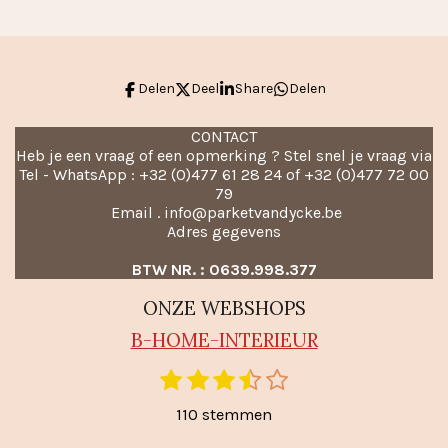
n
e
n
Delen
Deel
Share
Delen
CONTACT
Heb je een vraag of een opmerking ? Stel snel je vraag via
Tel - WhatsApp : +32 (0)477 61 28 24 of +32 (0)477 72 00
79
Email . info@parketvandycke.be
Adres gegevens
BTW NR. : 0639.998.377
ONZE WEBSHOPS
B-HO
ME-INTERIEUR
1
2
3
4
5
S
R
t
s
s
s
s
s
a
110 stemmen
e
t
t
t
t
t
m
t