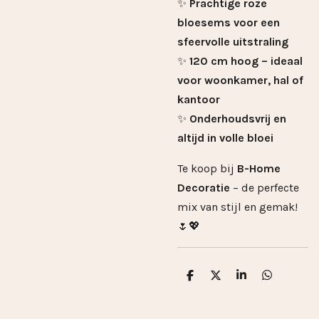
✨
Prachtige roze
bloesems voor een
sfeervolle uitstraling
✨
120 cm hoog – ideaal
voor woonkamer, hal of
kantoor
✨
Onderhoudsvrij en
altijd in volle bloei
Te koop bij
B-Home
Decoratie
– de perfecte
mix van stijl en gemak!
🌷💖
D
D
S
D
e
e
h
e
l
e
a
l
e
l
r
e