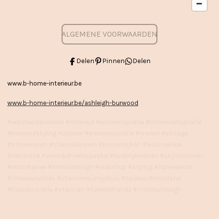
ALGEMENE VOORWAARDEN
Delen
Pinnen
Delen
www.b-home-interieur.be
www.b-home-interieur.be/ashleigh-burwood
#woonaccessoires #interieur #wooninspiratie #interieurinspiratie
#interieurstyling #interior #woondecoratie #wonen #vintage
#stoerwonen #sfeervolwonen #binnenkijken #woonwinkel
#decoratie #woonkamerinspiratie #landelijkwonen #stijlvolwonen
#woonkamer #interiordesign #webshop #styling #homedecor
#interieuradvies #vtwonenbijmijthuis #cadeau #inspiratie
#huisdecoratie #vtwonen #tweedehands #interieurdesign