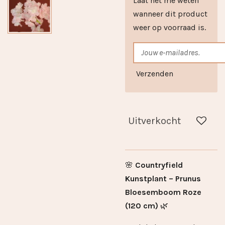
Laat het me weten
wanneer dit product
weer op voorraad is.
Verzenden
Uitverkocht
🌸
Countryfield
Kunstplant – Prunus
Bloesemboom Roze
(120 cm)
🌿