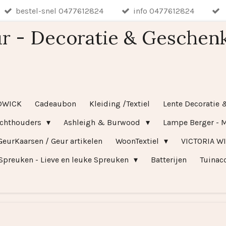
bestel-snel 0477612824
info 0477612824
r - Decoratie & Geschen
DWICK
Cadeaubon
Kleiding /Textiel
Lente Decoratie 
ichthouders
Ashleigh & Burwood
Lampe Berger - M
GeurKaarsen / Geur artikelen
WoonTextiel
VICTORIA W
Spreuken - Lieve en leuke Spreuken
Batterijen
Tuinac