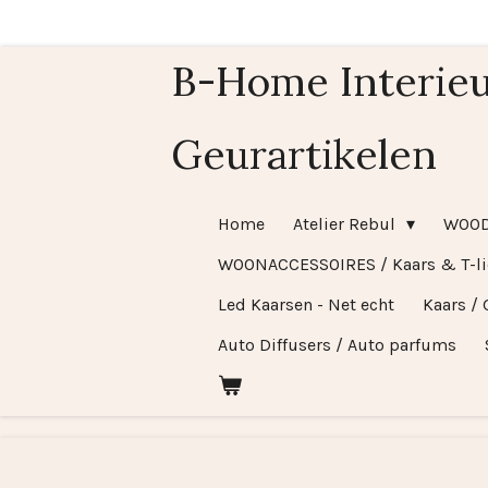
Ga
direct
B-Home Interieu
naar
de
Geurartikelen
hoofdinhoud
Home
Atelier Rebul
WOO
WOONACCESSOIRES / Kaars & T-l
Led Kaarsen - Net echt
Kaars / 
Auto Diffusers / Auto parfums