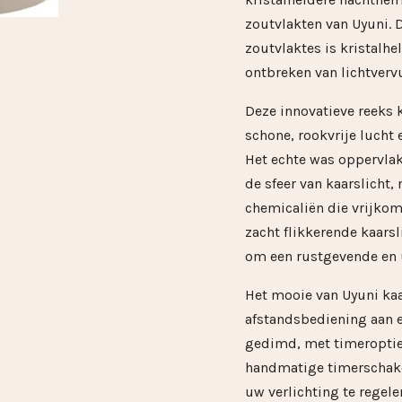
zoutvlakten van Uyuni. 
zoutvlaktes is kristalhe
ontbreken van lichtvervu
Deze innovatieve reeks 
schone, rookvrije lucht 
Het echte was oppervlak
de sfeer van kaarslicht,
chemicaliën die vrijko
zacht flikkerende kaarsl
om een rustgevende en u
Het mooie van Uyuni kaa
afstandsbediening aan 
gedimd, met timeropties 
handmatige timerschake
uw verlichting te regele