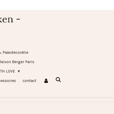
ken -
& Paasdecoratie
aison Berger Paris
ITH LOVE
cessoires
contact