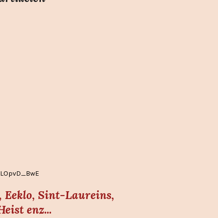
EgLOpvD_BwE
 Eeklo, Sint-Laureins,
ist enz...