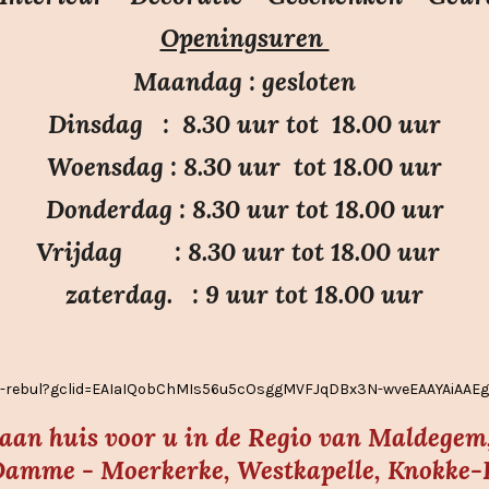
r
r
r
r
r
e
Openingsuren
r
r
r
r
n
e
e
e
e
Maandag : gesloten
n
n
n
n
Dinsdag : 8.30 uur tot 18.00 uur
Woensdag : 8.30 uur tot 18.00 uur
Donderdag : 8.30 uur tot 18.00 uur
Vrijdag : 8.30 uur tot 18.00 uur
zaterdag. : 9 uur tot 18.00 uur
ier-rebul?gclid=EAIaIQobChMIs56u5cOsggMVFJqDBx3N-wveEAAYAiAA
s aan huis voor u in de Regio van Maldegem,
amme - Moerkerke, Westkapelle, Knokke-He