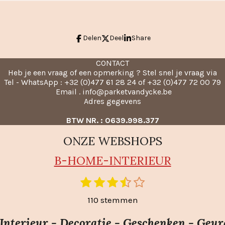
Delen
Deel
Share
CONTACT
Heb je een vraag of een opmerking ? Stel snel je vraag via
Tel - WhatsApp : +32 (0)477 61 28 24 of +32 (0)477 72 00 79
Email . info@parketvandycke.be
Adres gegevens
BTW NR. : 0639.998.377
ONZE WEBSHOPS
B-HO
ME-INTERIEUR
1
2
3
4
5
S
t
s
s
s
s
s
110 stemmen
e
t
t
t
t
t
m
e
e
e
e
e
nterieur - Decoratie - Geschenken - Geur
m