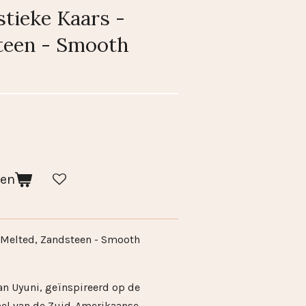
tieke Kaars -
teen - Smooth
gen
 Melted, Zandsteen - Smooth
an Uyuni, geïnspireerd op de
mel van de Zuid-Amerikaanse