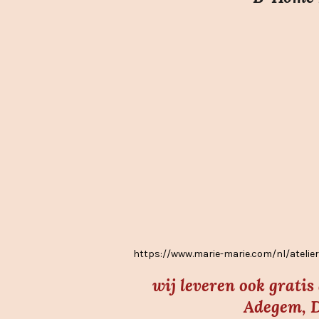
i
n
g
:
3
.
7
s
t
e
r
r
e
https://www.marie-marie.com/nl/atel
n
wij leveren ook grati
Adegem, D