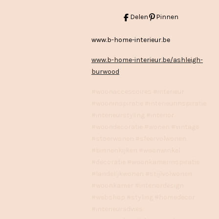
Delen
Pinnen
www.b-home-interieur.be
www.b-home-interieur.be/ashleigh-
burwood
#woonaccessoires #interieur
#wooninspiratie #interieurinspiratie
#interieurstyling #interior
#woondecoratie #wonen #vintage
#stoerwonen #sfeervolwonen
#binnenkijken #woonwinkel
#decoratie #woonkamerinspiratie
#landelijkwonen #stijlvolwonen
#woonkamer #interiordesign
#webshop #styling #homedecor
#interieuradvies