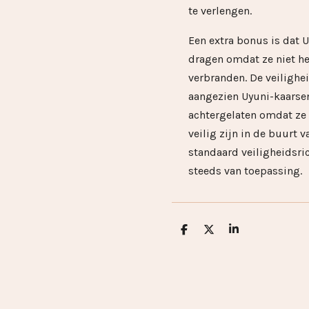
te verlengen.
Een extra bonus is dat U
dragen omdat ze niet hee
verbranden. De veilighe
aangezien Uyuni-kaars
achtergelaten omdat ze
veilig zijn in de buurt 
standaard veiligheidsric
steeds van toepassing.
D
D
S
e
e
h
l
e
a
e
l
r
n
e