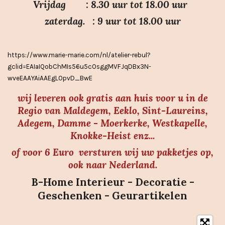
Vrijdag : 8.30 uur tot 18.00 uur
t
e
zaterdag. : 9 uur tot 18.00 uur
r
r
https://www.marie-marie.com/nl/atelier-rebul?
e
gclid=EAIaIQobChMIs56u5cOsggMVFJqDBx3N-
n
wveEAAYAiAAEgLOpvD_BwE
wij leveren ook gratis aan huis voor u in de
Regio van Maldegem, Eeklo, Sint-Laureins,
Adegem, Damme - Moerkerke, Westkapelle,
Knokke-Heist enz...
of voor 6 Euro versturen wij uw pakketjes op,
ook naar Nederland.
B-Home Interieur - Decoratie -
Geschenken - Geurartikelen