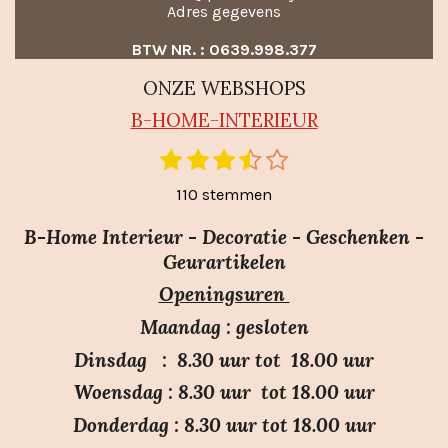
Adres gegevens
BTW NR. : 0639.998.377
ONZE WEBSHOPS
B-HO
ME-INTERIEUR
1
2
3
4
5
S
R
t
s
s
s
s
s
a
110 stemmen
e
t
t
t
t
t
m
t
e
e
e
e
e
m
B-Home Interieur - Decoratie - Geschenken -
i
r
r
r
r
r
e
Geurartikelen
n
n
r
r
r
r
Openingsuren
g
e
e
e
e
:
n
n
n
n
Maandag : gesloten
3
Dinsdag : 8.30 uur tot 18.00 uur
.
Woensdag : 8.30 uur tot 18.00 uur
7
Donderdag : 8.30 uur tot 18.00 uur
s