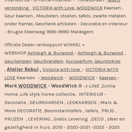
verzending
VICTORIA with Love
,
WOODWICK
Kaarsen ,
Geur kaarsen , Meubelen, stoelen, tafels, zwarte metalen
onder frames. Geschenk artikelen - Decoratie en interieur
- Brugse Steenweg 189b-9990 Maldegem
Officiële
Dealer
-
verkooppunt
WINKEL +
-
,
WEBSHOP
Ashleigh & Burwood
Ashleigh & Burwood
Geurlampen,
Geurbranders,
Huisparfum,
Geurstokjes
,
Atelier Rebul
,
-
Victoria with love
VICTORIA WITH
Kaarsen -
-
-
-
LOVE
Woodwick
WOODWICK
kaarsen
Merk
WOODWICK
- WoodWick ®
-J-LINE ,Simla
Home ,Life style home collectie, INTERIEUR -
Decoratie , GEURKAARSEN , LEDKAARSEN , Mars &
More DECORATIE ,Boomstamtafels , tafels, PRIJS ,
PRIJZEN , LEVERING , Gratis Levering ,DECO , sfeer en
gezelligheid in huis. 2019 - 2020-2021 -2022 - 2025