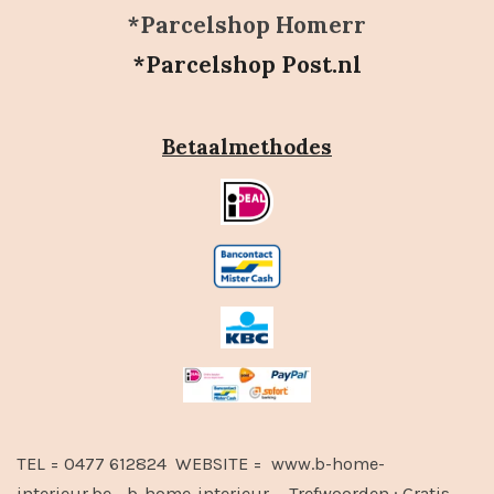
*Parcelshop Homerr
*Parcelshop Post.nl
Betaalmethodes
TEL = 0477 612824 WEBSITE = www.b-home-
interieur.be - b-home-interieur - Trefwoorden :
Gratis