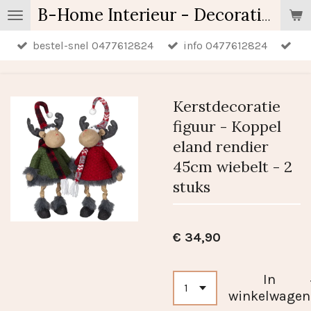
Ga
B-Home Interieur - Decoratie & Geschenken - Geurartikelen
direct
bestel-snel 0477612824
info 0477612824
naar
de
hoofdinhoud
Kerstdecoratie
figuur - Koppel
eland rendier
45cm wiebelt - 2
stuks
€ 34,90
In
winkelwagen