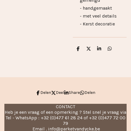
gemengd
- handgemaakt
- met veel details
- Kerst decoratie
D
D
S
D
e
e
h
e
l
e
a
l
e
l
r
e
n
e
n
Delen
Deel
Share
Delen
CONTACT
Heb je een vraag of een opmerking ? Stel snel je vraag via
Tel - WhatsApp : +32 (0)477 61 28 24 of +32 (0)477 72 00
79
Email . info@parketvandycke.be