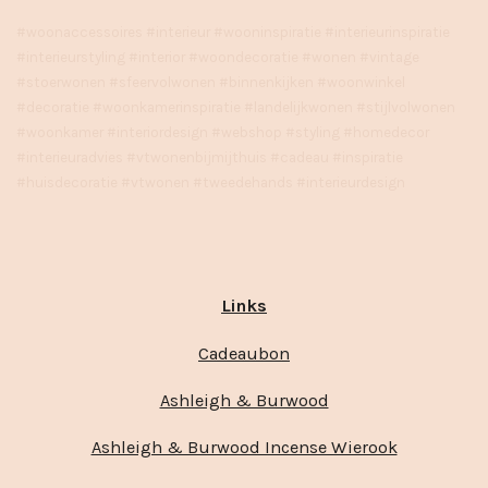
#woonaccessoires #interieur #wooninspiratie #interieurinspiratie
#interieurstyling #interior #woondecoratie #wonen #vintage
#stoerwonen #sfeervolwonen #binnenkijken #woonwinkel
#decoratie #woonkamerinspiratie #landelijkwonen #stijlvolwonen
#woonkamer #interiordesign #webshop #styling #homedecor
#interieuradvies #vtwonenbijmijthuis #cadeau #inspiratie
#huisdecoratie #vtwonen #tweedehands #interieurdesign
Links
Cadeaubon
Ashleigh & Burwood
Ashleigh & Burwood Incense Wierook