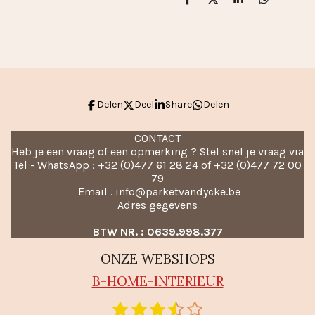
D
D
S
D
e
e
h
e
l
e
a
l
e
l
r
e
n
e
n
Delen
Deel
Share
Delen
CONTACT
Heb je een vraag of een opmerking ? Stel snel je vraag via
Tel - WhatsApp : +32 (0)477 61 28 24 of +32 (0)477 72 00
79
Email . info@parketvandycke.be
Adres gegevens
BTW NR. : 0639.998.377
ONZE WEBSHOPS
B-HO
ME-INTERIEUR
1
2
3
4
5
S
R