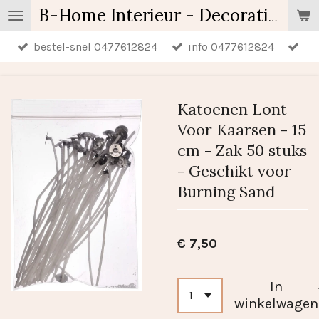
Ga
B-Home Interieur - Decoratie & Geschenken - Geurartikelen
direct
bestel-snel 0477612824
info 0477612824
naar
de
hoofdinhoud
Katoenen Lont
Voor Kaarsen - 15
cm - Zak 50 stuks
- Geschikt voor
Burning Sand
€ 7,50
In
winkelwagen