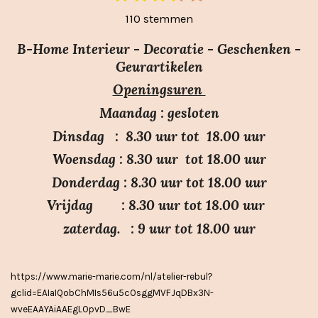
t
s
s
s
s
s
a
110 stemmen
e
t
t
t
t
t
m
t
e
e
e
e
e
m
B-Home Interieur - Decoratie - Geschenken -
i
r
r
r
r
r
e
Geurartikelen
n
n
r
r
r
r
Openingsuren
g
e
e
e
e
:
n
n
n
n
Maandag : gesloten
3
Dinsdag : 8.30 uur tot 18.00 uur
.
Woensdag : 8.30 uur tot 18.00 uur
7
Donderdag : 8.30 uur tot 18.00 uur
s
Vrijdag : 8.30 uur tot 18.00 uur
t
e
zaterdag. : 9 uur tot 18.00 uur
r
r
https://www.marie-marie.com/nl/atelier-rebul?
e
gclid=EAIaIQobChMIs56u5cOsggMVFJqDBx3N-
n
wveEAAYAiAAEgLOpvD_BwE