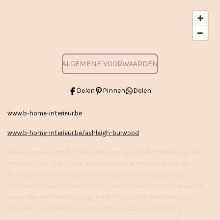
ALGEMENE VOORWAARDEN
Delen
Pinnen
Delen
www.b-home-interieur.be
www.b-home-interieur.be/ashleigh-burwood
#woonaccessoires #interieur #wooninspiratie #interieurinspiratie
#interieurstyling #interior #woondecoratie #wonen #vintage
#stoerwonen #sfeervolwonen #binnenkijken #woonwinkel
#decoratie #woonkamerinspiratie #landelijkwonen #stijlvolwonen
#woonkamer #interiordesign #webshop #styling #homedecor
#interieuradvies #vtwonenbijmijthuis #cadeau #inspiratie
#huisdecoratie #vtwonen #tweedehands #interieurdesign