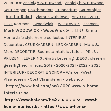
-
,
WEBSHOP
Ashleigh & Burwood
Ashleigh & Burwood
Geurlampen,
Geurbranders,
Huisparfum,
Geurstokjes
,
Atelier Rebul
,
-
Victoria with love
VICTORIA WITH
Kaarsen -
-
-
-
LOVE
Woodwick
WOODWICK
kaarsen
Merk
WOODWICK
- WoodWick ®
-J-LINE ,Simla
Home ,Life style home collectie, INTERIEUR -
Decoratie , GEURKAARSEN , LEDKAARSEN , Mars &
More DECORATIE ,Boomstamtafels , tafels, PRIJS ,
PRIJZEN , LEVERING , Gratis Levering ,DECO , sfeer en
gezelligheid in huis. 2019 - 2020-2021 -2022 - 2025
INTERIEUR- DECORATIE SCHOP - Winkel -West
Vlaanderen - Oost Vlaanderen - webshop
,
https://www.bol.com/be© 2020
www.b-home-
interieur.be
https://www.bol.com/be© 2020-2023 - www.b-
home-interieur.be -
https://www.b-home-