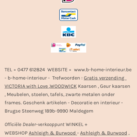
TEL = 0477 612824 WEBSITE = www.b-home-interieur.be
- b-home-interieur - Trefwoorden :
Gratis verzending
VICTORIA with Love
,
WOODWICK
Kaarsen , Geur kaarsen
, Meubelen, stoelen, tafels, zwarte metalen onder
frames. Geschenk artikelen - Decoratie en interieur -
Brugse Steenweg 189b-9990 Maldegem
Officiële
Dealer
-
verkooppunt
WINKEL +
-
,
WEBSHOP
Ashleigh & Burwood
Ashleigh & Burwood