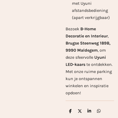
met Uyuni
afstandsbediening
(apart verkrijgbaar)
Bezoek
B-Home
Decoratie en Interieur
,
Brugse Steenweg 189B,
9990 Maldegem
, om
deze sfeervolle
Uyuni
LED-kaars
te ontdekken.
Met onze ruime parking
kun je ontspannen
winkelen en inspiratie
opdoen!
D
D
S
D
e
e
h
e