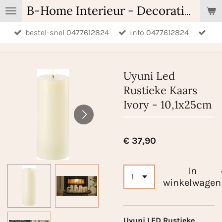
Ga
B-Home Interieur - Decoratie & Geschenken - Geurartikelen
direct
bestel-snel 0477612824
info 0477612824
naar
de
hoofdinhoud
Uyuni Led
Rustieke Kaars
Ivory - 10,1x25cm
€ 37,90
In
winkelwagen
Uyuni LED Rustieke