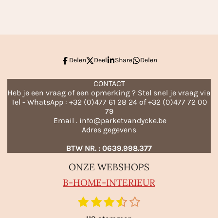
l
e
a
l
e
l
r
e
n
e
n
Delen
Deel
Share
Delen
CONTACT
Heb je een vraag of een opmerking ? Stel snel je vraag via
Tel - WhatsApp : +32 (0)477 61 28 24 of +32 (0)477 72 00
79
Email . info@parketvandycke.be
Adres gegevens
BTW NR. : 0639.998.377
ONZE WEBSHOPS
B-HO
ME-INTERIEUR
1
2
3
4
5
S
R
t
s
s
s
s
s
a