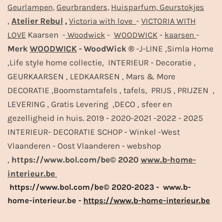
Geurlampen,
Geurbranders,
Huisparfum,
Geurstokjes
,
Atelier Rebul
,
-
Victoria with love
VICTORIA WITH
Kaarsen -
-
-
-
LOVE
Woodwick
WOODWICK
kaarsen
Merk
WOODWICK
- WoodWick ®
-J-LINE ,Simla Home
,Life style home collectie, INTERIEUR - Decoratie ,
GEURKAARSEN , LEDKAARSEN , Mars & More
DECORATIE ,Boomstamtafels , tafels, PRIJS , PRIJZEN ,
LEVERING , Gratis Levering ,DECO , sfeer en
gezelligheid in huis. 2019 - 2020-2021 -2022 - 2025
INTERIEUR- DECORATIE SCHOP - Winkel -West
Vlaanderen - Oost Vlaanderen - webshop
,
https://www.bol.com/be© 2020
www.b-home-
interieur.be
https://www.bol.com/be© 2020-2023 - www.b-
home-interieur.be -
https://www.b-home-interieur.be