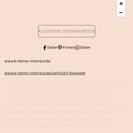
ALGEMENE VOORWAARDEN
Delen
Pinnen
Delen
www.b-home-interieur.be
www.b-home-interieur.be/ashleigh-burwood
#woonaccessoires #interieur #wooninspiratie #interieurinspiratie
#interieurstyling #interior #woondecoratie #wonen #vintage
#stoerwonen #sfeervolwonen #binnenkijken #woonwinkel
#decoratie #woonkamerinspiratie #landelijkwonen #stijlvolwonen
#woonkamer #interiordesign #webshop #styling #homedecor
#interieuradvies #vtwonenbijmijthuis #cadeau #inspiratie
#huisdecoratie #vtwonen #tweedehands #interieurdesign