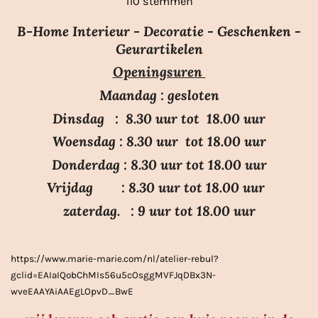
110 stemmen
e
t
t
t
t
t
m
t
e
e
e
e
e
m
B-Home Interieur - Decoratie - Geschenken -
i
r
r
r
r
r
e
Geurartikelen
n
n
r
r
r
r
Openingsuren
g
e
e
e
e
:
n
n
n
n
Maandag : gesloten
3
Dinsdag : 8.30 uur tot 18.00 uur
.
Woensdag : 8.30 uur tot 18.00 uur
7
Donderdag : 8.30 uur tot 18.00 uur
s
Vrijdag : 8.30 uur tot 18.00 uur
t
e
zaterdag. : 9 uur tot 18.00 uur
r
r
https://www.marie-marie.com/nl/atelier-rebul?
e
gclid=EAIaIQobChMIs56u5cOsggMVFJqDBx3N-
n
wveEAAYAiAAEgLOpvD_BwE