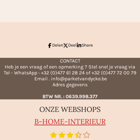
e
l
r
n
e
Delen
Deel
Share
CONTACT
Heb je een vraag of een opmerking ? Stel snel je vraag via
Tel - WhatsApp : +32 (0)477 61 28 24 of +32 (0)477 72 00 79
Email . info@parketvandycke.be
Adres gegevens
BTW NR. : 0639.998.377
ONZE WEBSHOPS
B-HO
ME-INTERIEUR
1
2
3
4
5
S