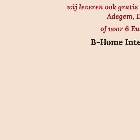
wij leveren ook grati
Adegem, D
of voor 6 E
B-Home Inte