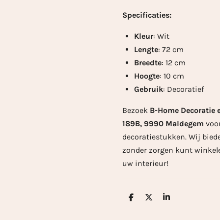
Specificaties:
Kleur
: Wit
Lengte
: 72 cm
Breedte
: 12 cm
Hoogte
: 10 cm
Gebruik
: Decoratief
Bezoek
B-Home Decoratie e
189B, 9990 Maldegem
voor
decoratiestukken. Wij bied
zonder zorgen kunt winkele
uw interieur!
D
D
S
e
e
h
l
e
a