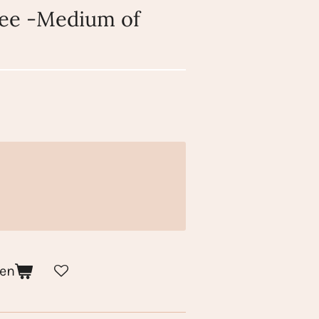
lee -Medium of
gen