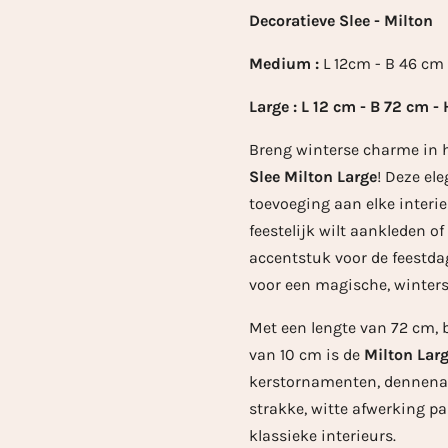
Decoratieve Slee - Milton
Medium :
L 12cm - B 46 c
Large : L 12 cm - B 72 cm 
Breng winterse charme in 
Slee Milton Large
! Deze ele
toevoeging aan elke interi
feestelijk wilt aankleden o
accentstuk voor de feestdag
voor een magische, winterse
Met een lengte van 72 cm, 
van 10 cm is de
Milton Lar
kerstornamenten, dennenapp
strakke, witte afwerking pa
klassieke interieurs.