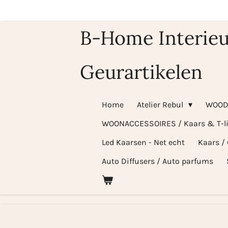
Ga
direct
B-Home Interieu
naar
de
Geurartikelen
hoofdinhoud
Home
Atelier Rebul
WOOD
WOONACCESSOIRES / Kaars & T-l
Led Kaarsen - Net echt
Kaars /
Auto Diffusers / Auto parfums