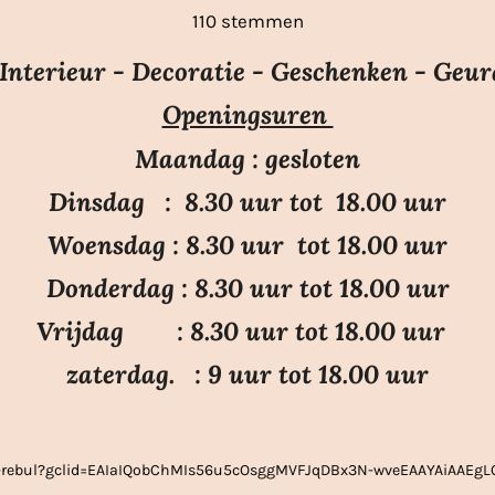
t
s
s
s
s
s
110 stemmen
e
t
t
t
t
t
m
e
e
e
e
e
nterieur - Decoratie - Geschenken - Geur
m
r
r
r
r
r
e
Openingsuren
r
r
r
r
n
e
e
e
e
Maandag : gesloten
n
n
n
n
Dinsdag : 8.30 uur tot 18.00 uur
Woensdag : 8.30 uur tot 18.00 uur
Donderdag : 8.30 uur tot 18.00 uur
Vrijdag : 8.30 uur tot 18.00 uur
zaterdag. : 9 uur tot 18.00 uur
ier-rebul?gclid=EAIaIQobChMIs56u5cOsggMVFJqDBx3N-wveEAAYAiAAE