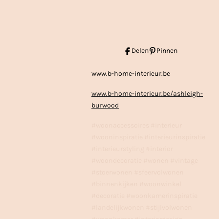
Delen
Pinnen
www.b-home-interieur.be
www.b-home-interieur.be/ashleigh-
burwood
#woonaccessoires #interieur
#wooninspiratie #interieurinspiratie
#interieurstyling #interior
#woondecoratie #wonen #vintage
#stoerwonen #sfeervolwonen
#binnenkijken #woonwinkel
#decoratie #woonkamerinspiratie
#landelijkwonen #stijlvolwonen