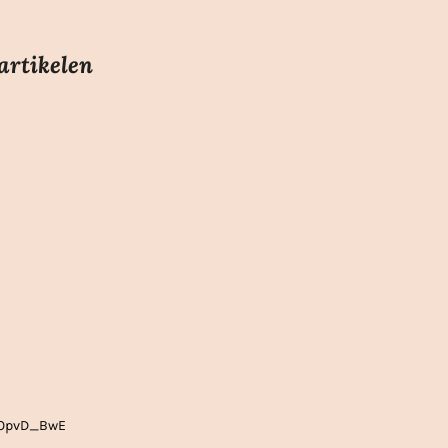
artikelen
gLOpvD_BwE