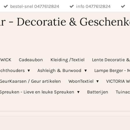
bestel-snel 0477612824
info 0477612824
r - Decoratie & Geschenk
WICK
Cadeaubon
Kleiding /Textiel
Lente Decoratie 
ichthouders
Ashleigh & Burwood
Lampe Berger - M
 GeurKaarsen / Geur artikelen
WoonTextiel
VICTORIA 
Spreuken - Lieve en leuke Spreuken
Batterijen
Tuinac