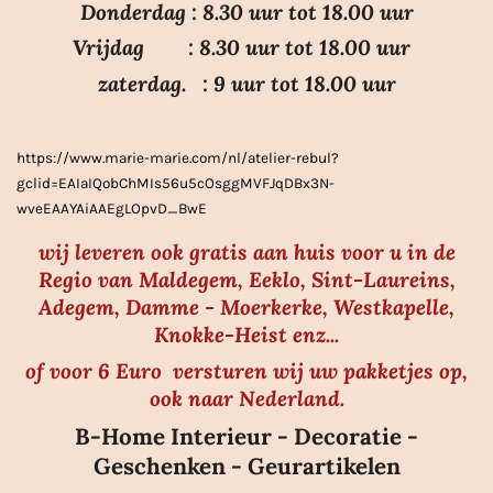
Donderdag : 8.30 uur tot 18.00 uur
s
Vrijdag : 8.30 uur tot 18.00 uur
t
e
zaterdag. : 9 uur tot 18.00 uur
r
r
https://www.marie-marie.com/nl/atelier-rebul?
e
gclid=EAIaIQobChMIs56u5cOsggMVFJqDBx3N-
n
wveEAAYAiAAEgLOpvD_BwE
wij leveren ook gratis aan huis voor u in de
Regio van Maldegem, Eeklo, Sint-Laureins,
Adegem, Damme - Moerkerke, Westkapelle,
Knokke-Heist enz...
of voor 6 Euro versturen wij uw pakketjes op,
ook naar Nederland.
B-Home Interieur - Decoratie -
Geschenken - Geurartikelen