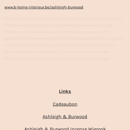
www.b-home-interieur.be/ashleigh-burwood
#woonaccessoires #interieur #wooninspiratie #interieurinspiratie
#interieurstyling #interior #woondecoratie #wonen #vintage
#stoerwonen #sfeervolwonen #binnenkijken #woonwinkel
#decoratie #woonkamerinspiratie #landelijkwonen #stijlvolwonen
#woonkamer #interiordesign #webshop #styling #homedecor
#interieuradvies #vtwonenbijmijthuis #cadeau #inspiratie
#huisdecoratie #vtwonen #tweedehands #interieurdesign
Links
Cadeaubon
Ashleigh & Burwood
Ashleigh & Burwood Incense Wierook