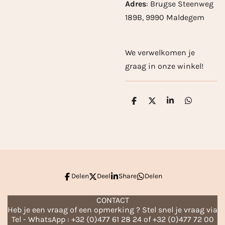
Adres
: Brugse Steenweg
189B, 9990 Maldegem
We verwelkomen je
graag in onze winkel!
D
D
S
D
e
e
h
e
l
e
a
l
e
l
r
e
n
e
n
Delen
Deel
Share
Delen
CONTACT
Heb je een vraag of een opmerking ? Stel snel je vraag via
Tel - WhatsApp : +32 (0)477 61 28 24 of +32 (0)477 72 00