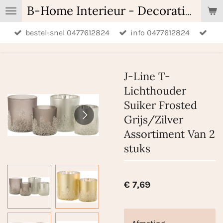
Ga
B-Home Interieur - Decoratie & Geschenken - Geurartikelen
direct
bestel-snel 0477612824
info 0477612824
naar
de
hoofdinhoud
J-Line T-
Lichthouder
Suiker Frosted
Grijs/Zilver
Assortiment Van 2
stuks
€ 7,69