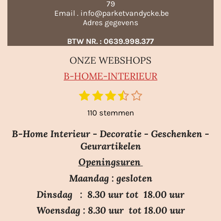
79
Email . info@parketvandycke.be
Adres gegevens
BTW NR. : 0639.998.377
ONZE WEBSHOPS
B-HO
ME-INTERIEUR
1
2
3
4
5
S
R
t
s
s
s
s
s
a
110 stemmen
e
t
t
t
t
t
m
t
e
e
e
e
e
m
B-Home Interieur - Decoratie - Geschenken -
i
r
r
r
r
r
e
Geurartikelen
n
n
r
r
r
r
Openingsuren
g
e
e
e
e
:
n
n
n
n
Maandag : gesloten
3
Dinsdag : 8.30 uur tot 18.00 uur
.
Woensdag : 8.30 uur tot 18.00 uur
7