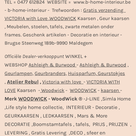
TEL = 0477 612824 WEBSITE = www.b-home-interieur.be
- b-home-interieur - Trefwoorden :
Gratis verzending
VICTORIA with Love
,
WOODWICK
Kaarsen , Geur kaarsen
, Meubelen, stoelen, tafels, zwarte metalen onder
frames. Geschenk artikelen - Decoratie en interieur -
Brugse Steenweg 189b-9990 Maldegem
Officiële
Dealer
-
verkooppunt
WINKEL +
-
,
WEBSHOP
Ashleigh & Burwood
Ashleigh & Burwood
Geurlampen,
Geurbranders,
Huisparfum,
Geurstokjes
,
Atelier Rebul
,
-
Victoria with love
VICTORIA WITH
Kaarsen -
-
-
-
LOVE
Woodwick
WOODWICK
kaarsen
Merk
WOODWICK
- WoodWick ®
-J-LINE ,Simla Home
,Life style home collectie, INTERIEUR - Decoratie ,
GEURKAARSEN , LEDKAARSEN , Mars & More
DECORATIE ,Boomstamtafels , tafels, PRIJS , PRIJZEN ,
LEVERING , Gratis Levering ,DECO , sfeer en