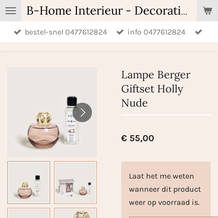
Ga
B-Home Interieur - Decoratie & Geschenken - Geurartikelen
direct
bestel-snel 0477612824
info 0477612824
naar
de
hoofdinhoud
Lampe Berger
Giftset Holly
Nude
€ 55,00
Laat het me weten
wanneer dit product
weer op voorraad is.