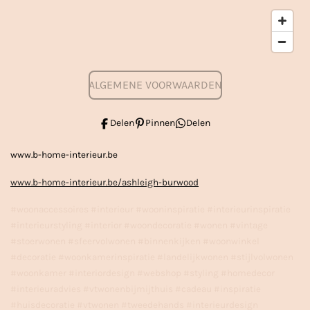
ALGEMENE VOORWAARDEN
Delen
Pinnen
Delen
www.b-home-interieur.be
www.b-home-interieur.be/ashleigh-burwood
#woonaccessoires #interieur #wooninspiratie #interieurinspiratie
#interieurstyling #interior #woondecoratie #wonen #vintage
#stoerwonen #sfeervolwonen #binnenkijken #woonwinkel
#decoratie #woonkamerinspiratie #landelijkwonen #stijlvolwonen
#woonkamer #interiordesign #webshop #styling #homedecor
#interieuradvies #vtwonenbijmijthuis #cadeau #inspiratie
#huisdecoratie #vtwonen #tweedehands #interieurdesign