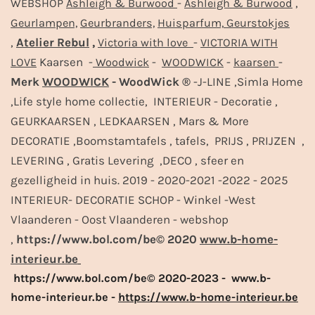
-
,
WEBSHOP
Ashleigh & Burwood
Ashleigh & Burwood
Geurlampen,
Geurbranders,
Huisparfum,
Geurstokjes
,
Atelier Rebul
,
-
Victoria with love
VICTORIA WITH
Kaarsen -
-
-
-
LOVE
Woodwick
WOODWICK
kaarsen
Merk
WOODWICK
- WoodWick ®
-J-LINE ,Simla Home
,Life style home collectie, INTERIEUR - Decoratie ,
GEURKAARSEN , LEDKAARSEN , Mars & More
DECORATIE ,Boomstamtafels , tafels, PRIJS , PRIJZEN ,
LEVERING , Gratis Levering ,DECO , sfeer en
gezelligheid in huis. 2019 - 2020-2021 -2022 - 2025
INTERIEUR- DECORATIE SCHOP - Winkel -West
Vlaanderen - Oost Vlaanderen - webshop
,
https://www.bol.com/be© 2020
www.b-home-
interieur.be
https://www.bol.com/be© 2020-2023 - www.b-
home-interieur.be -
https://www.b-home-interieur.be