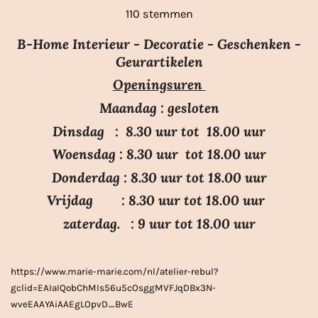
t
s
s
s
s
s
a
110 stemmen
e
t
t
t
t
t
m
t
e
e
e
e
e
m
B-Home Interieur - Decoratie - Geschenken -
i
r
r
r
r
r
e
Geurartikelen
n
n
r
r
r
r
Openingsuren
g
e
e
e
e
:
n
n
n
n
Maandag : gesloten
3
Dinsdag : 8.30 uur tot 18.00 uur
.
Woensdag : 8.30 uur tot 18.00 uur
7
Donderdag : 8.30 uur tot 18.00 uur
s
Vrijdag : 8.30 uur tot 18.00 uur
t
e
zaterdag. : 9 uur tot 18.00 uur
r
r
https://www.marie-marie.com/nl/atelier-rebul?
e
gclid=EAIaIQobChMIs56u5cOsggMVFJqDBx3N-
n
wveEAAYAiAAEgLOpvD_BwE