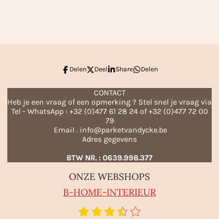
e
e
h
e
l
e
a
l
e
l
r
e
n
e
n
Delen
Deel
Share
Delen
CONTACT
Heb je een vraag of een opmerking ? Stel snel je vraag via
Tel - WhatsApp : +32 (0)477 61 28 24 of +32 (0)477 72 00
79
Email . info@parketvandycke.be
Adres gegevens
BTW NR. : 0639.998.377
ONZE WEBSHOPS
B-HO
ME-INTERIEUR
1
2
3
4
5
S
R