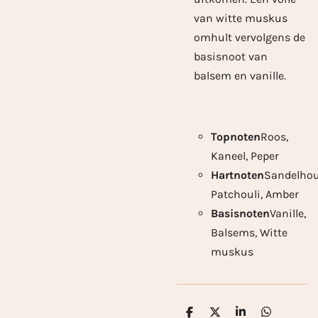
van witte muskus
omhult vervolgens de
basisnoot van
balsem en vanille.
Topnoten
Roos,
Kaneel, Peper
Hartnoten
Sandelhou
Patchouli, Amber
Basisnoten
Vanille,
Balsems, Witte
muskus
D
D
S
D