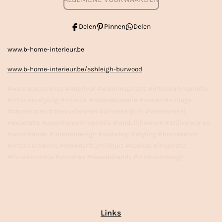
Delen
Pinnen
Delen
www.b-home-interieur.be
www.b-home-interieur.be/ashleigh-burwood
#woonaccessoires #interieur #wooninspiratie #interieurinspiratie
#interieurstyling #interior #woondecoratie #wonen #vintage
#stoerwonen #sfeervolwonen #binnenkijken #woonwinkel
#decoratie #woonkamerinspiratie #landelijkwonen #stijlvolwonen
#woonkamer #interiordesign #webshop #styling #homedecor
#interieuradvies #vtwonenbijmijthuis #cadeau #inspiratie
#huisdecoratie #vtwonen #tweedehands #interieurdesign
Links