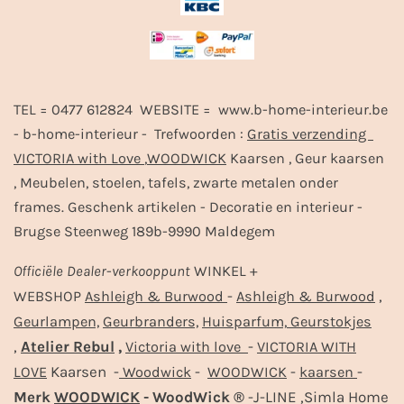
TEL = 0477 612824 WEBSITE = www.b-home-interieur.be
- b-home-interieur - Trefwoorden :
Gratis verzending
VICTORIA with Love
,
WOODWICK
Kaarsen , Geur kaarsen
, Meubelen, stoelen, tafels, zwarte metalen onder
frames. Geschenk artikelen - Decoratie en interieur -
Brugse Steenweg 189b-9990 Maldegem
Officiële
Dealer
-
verkooppunt
WINKEL +
-
,
WEBSHOP
Ashleigh & Burwood
Ashleigh & Burwood
Geurlampen,
Geurbranders,
Huisparfum,
Geurstokjes
,
Atelier Rebul
,
-
Victoria with love
VICTORIA WITH
Kaarsen -
-
-
-
LOVE
Woodwick
WOODWICK
kaarsen
Merk
WOODWICK
- WoodWick ®
-J-LINE ,Simla Home