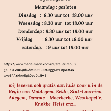
e
e
e
e
:
n
n
n
n
Maandag : gesloten
3
Dinsdag : 8.30 uur tot 18.00 uur
.
Woensdag : 8.30 uur tot 18.00 uur
7
Donderdag : 8.30 uur tot 18.00 uur
s
Vrijdag : 8.30 uur tot 18.00 uur
t
e
zaterdag. : 9 uur tot 18.00 uur
r
r
https://www.marie-marie.com/nl/atelier-rebul?
e
gclid=EAIaIQobChMIs56u5cOsggMVFJqDBx3N-
n
wveEAAYAiAAEgLOpvD_BwE
wij leveren ook gratis aan huis voor u in de
Regio van Maldegem, Eeklo, Sint-Laureins,
Adegem, Damme - Moerkerke, Westkapelle,
Knokke-Heist enz...