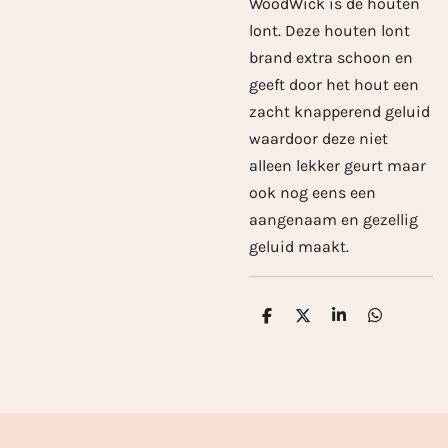
WoodWick is de houten
lont. Deze houten lont
brand extra schoon en
geeft door het hout een
zacht knapperend geluid
waardoor deze niet
alleen lekker geurt maar
ook nog eens een
aangenaam en gezellig
geluid maakt.
D
D
S
D
e
e
h
e
l
e
a
l
e
l
r
e
n
e
n