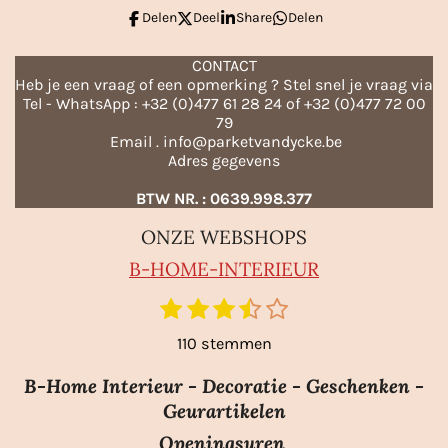
Delen
Deel
Share
Delen
CONTACT
Heb je een vraag of een opmerking ? Stel snel je vraag via
Tel - WhatsApp : +32 (0)477 61 28 24 of +32 (0)477 72 00
79
Email . info@parketvandycke.be
Adres gegevens
BTW NR. : 0639.998.377
ONZE WEBSHOPS
B-HO
ME-INTERIEUR
1
2
3
4
5
S
R
t
s
s
s
s
s
a
110 stemmen
e
t
t
t
t
t
m
t
e
e
e
e
e
m
B-Home Interieur - Decoratie - Geschenken -
i
r
r
r
r
r
e
Geurartikelen
n
n
r
r
r
r
Openingsuren
g