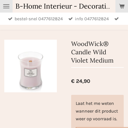
Ga
B-Home Interieur - Decoratie & Geschenken - Geurartikelen
direct
bestel-snel 0477612824
info 0477612824
naar
de
hoofdinhoud
WoodWick®
Candle Wild
Violet Medium
€ 24,90
Laat het me weten
wanneer dit product
weer op voorraad is.