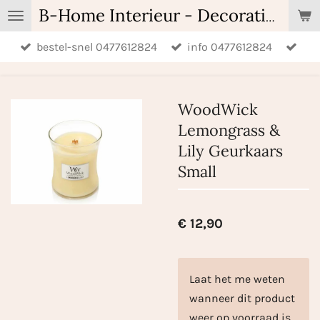
Ga
B-Home Interieur - Decoratie & Geschenken - Geurartikelen
direct
bestel-snel 0477612824
info 0477612824
naar
de
hoofdinhoud
WoodWick
Lemongrass &
Lily Geurkaars
Small
€ 12,90
Laat het me weten
wanneer dit product
weer op voorraad is.