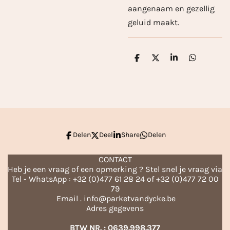
aangenaam en gezellig
geluid maakt.
D
D
S
D
e
e
h
e
l
e
a
l
e
l
r
e
n
e
n
Delen
Deel
Share
Delen
CONTACT
Heb je een vraag of een opmerking ? Stel snel je vraag via
Tel - WhatsApp : +32 (0)477 61 28 24 of +32 (0)477 72 00
79
Email . info@parketvandycke.be
Adres gegevens
BTW NR. : 0639.998.377