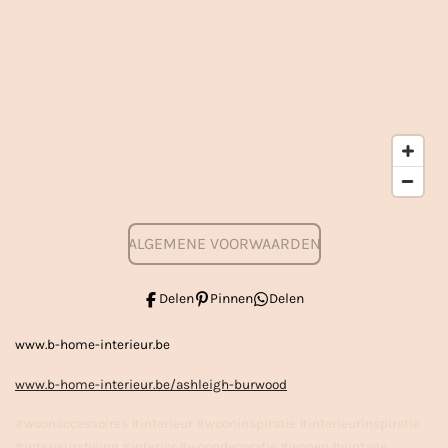
ALGEMENE VOORWAARDEN
Delen
Pinnen
Delen
www.b-home-interieur.be
www.b-home-interieur.be/ashleigh-burwood
#woonaccessoires #interieur #wooninspiratie #interieurinspiratie
#interieurstyling #interior #woondecoratie #wonen #vintage