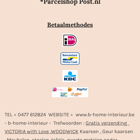
*Parcelshop Post.nl
Betaalmethodes
TEL = 0477 612824 WEBSITE = www.b-home-interieur.be
- b-home-interieur - Trefwoorden :
Gratis verzending
VICTORIA with Love
,
WOODWICK
Kaarsen , Geur kaarsen
, Meubelen, stoelen, tafels, zwarte metalen onder