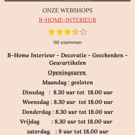
ONZE WEBSHOPS
B-HO
ME-INTERIEUR
1
2
3
4
5
S
R
t
s
s
s
s
s
a
110 stemmen
e
t
t
t
t
t
m
t
e
e
e
e
e
m
B-Home Interieur - Decoratie - Geschenken -
i
r
r
r
r
r
e
Geurartikelen
n
n
r
r
r
r
Openingsuren
g
e
e
e
e
:
n
n
n
n
Maandag : gesloten
3
Dinsdag : 8.30 uur tot 18.00 uur
.
Woensdag : 8.30 uur tot 18.00 uur
7
Donderdag : 8.30 uur tot 18.00 uur
s
Vrijdag : 8.30 uur tot 18.00 uur
t
e
zaterdag. : 9 uur tot 18.00 uur