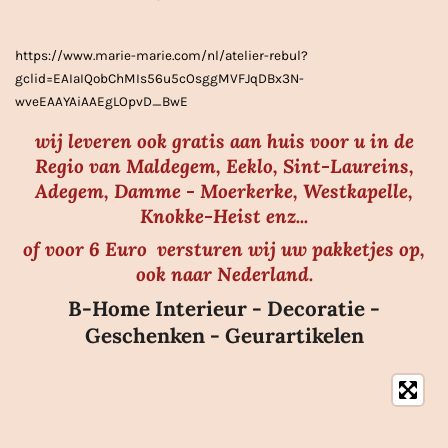
r
r
https://www.marie-marie.com/nl/atelier-rebul?
e
gclid=EAIaIQobChMIs56u5cOsggMVFJqDBx3N-
n
wveEAAYAiAAEgLOpvD_BwE
wij leveren ook gratis aan huis voor u in de
Regio van Maldegem, Eeklo, Sint-Laureins,
Adegem, Damme - Moerkerke, Westkapelle,
Knokke-Heist enz...
of voor 6 Euro versturen wij uw pakketjes op,
ook naar Nederland.
B-Home Interieur - Decoratie -
Geschenken - Geurartikelen