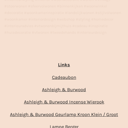
#stoerwonen #sfeervolwonen #binnenkijken #woonwinkel
#decoratie #woonkamerinspiratie #landelijkwonen #stijlvolwonen
#woonkamer #interiordesign #webshop #styling #homedecor
#interieuradvies #vtwonenbijmijthuis #cadeau #inspiratie
#huisdecoratie #vtwonen #tweedehands #interieurdesign
Links
Cadeaubon
Ashleigh & Burwood
Ashleigh & Burwood Incense Wierook
Ashleigh & Burwood Geurlamp Kroon Klein / Groot
Lampe Berger