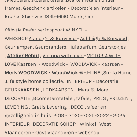
frames. Geschenk artikelen - Decoratie en interieur -
Brugse Steenweg 189b-9990 Maldegem
Officiële
Dealer
-
verkooppunt
WINKEL +
-
,
WEBSHOP
Ashleigh & Burwood
Ashleigh & Burwood
Geurlampen,
Geurbranders,
Huisparfum,
Geurstokjes
,
Atelier Rebul
,
-
Victoria with love
VICTORIA WITH
Kaarsen -
-
-
-
LOVE
Woodwick
WOODWICK
kaarsen
Merk
WOODWICK
- WoodWick ®
-J-LINE ,Simla Home
,Life style home collectie, INTERIEUR - Decoratie ,
GEURKAARSEN , LEDKAARSEN , Mars & More
DECORATIE ,Boomstamtafels , tafels, PRIJS , PRIJZEN ,
LEVERING , Gratis Levering ,DECO , sfeer en
gezelligheid in huis. 2019 - 2020-2021 -2022 - 2025
INTERIEUR- DECORATIE SCHOP - Winkel -West
Vlaanderen - Oost Vlaanderen - webshop