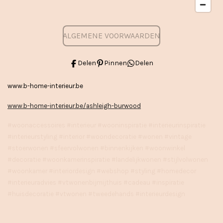
ALGEMENE VOORWAARDEN
Delen
Pinnen
Delen
www.b-home-interieur.be
www.b-home-interieur.be/ashleigh-burwood
#woonaccessoires #interieur #wooninspiratie #interieurinspiratie
#interieurstyling #interior #woondecoratie #wonen #vintage
#stoerwonen #sfeervolwonen #binnenkijken #woonwinkel
#decoratie #woonkamerinspiratie #landelijkwonen #stijlvolwonen
#woonkamer #interiordesign #webshop #styling #homedecor
#interieuradvies #vtwonenbijmijthuis #cadeau #inspiratie
#huisdecoratie #vtwonen #tweedehands #interieurdesign