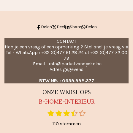
n
e
n
Delen
Deel
Share
Delen
CONTACT
Heb je een vraag of een opmerking ? Stel snel je vraag via
Tel - WhatsApp : +32 (0)477 61 28 24 of +32 (0)477 72 00
79
Email . info@parketvandycke.be
Adres gegevens
BTW NR. : 0639.998.377
ONZE WEBSHOPS
B-HO
ME-INTERIEUR
1
2
3
4
5
S
R
t
s
s
s
s
s
a
110 stemmen
e
t
t
t
t
t
m
t