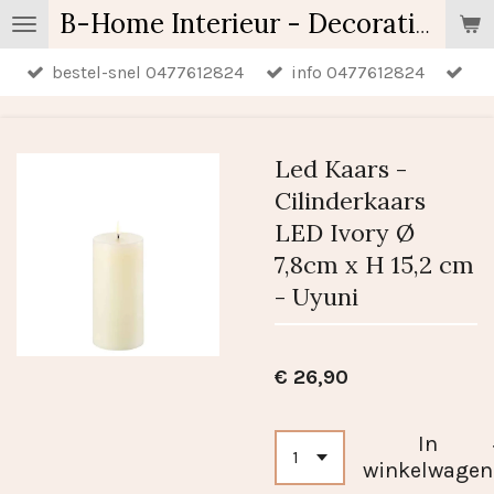
Ga
B-Home Interieur - Decoratie & Geschenken - Geurartikelen
direct
bestel-snel 0477612824
info 0477612824
naar
de
hoofdinhoud
Led Kaars -
Cilinderkaars
LED Ivory Ø
7,8cm x H 15,2 cm
- Uyuni
€ 26,90
In
winkelwagen