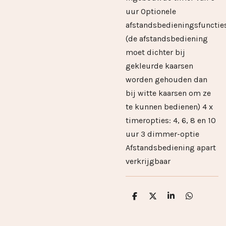
uur Optionele
afstandsbedieningsfunctie
(de afstandsbediening
moet dichter bij
gekleurde kaarsen
worden gehouden dan
bij witte kaarsen om ze
te kunnen bedienen) 4 x
timeropties: 4, 6, 8 en 10
uur 3 dimmer-optie
Afstandsbediening apart
verkrijgbaar
D
D
S
D
e
e
h
e
l
e
a
l
e
l
r
e