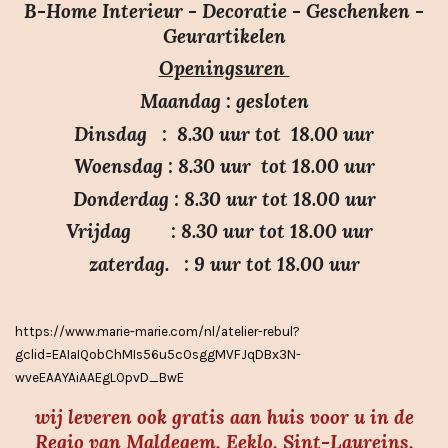
e
e
e
e
e
m
B-Home Interieur - Decoratie - Geschenken -
i
r
r
r
r
r
e
Geurartikelen
n
n
r
r
r
r
Openingsuren
g
e
e
e
e
:
n
n
n
n
Maandag : gesloten
3
Dinsdag : 8.30 uur tot 18.00 uur
.
Woensdag : 8.30 uur tot 18.00 uur
7
Donderdag : 8.30 uur tot 18.00 uur
s
Vrijdag : 8.30 uur tot 18.00 uur
t
e
zaterdag. : 9 uur tot 18.00 uur
r
r
https://www.marie-marie.com/nl/atelier-rebul?
e
gclid=EAIaIQobChMIs56u5cOsggMVFJqDBx3N-
n
wveEAAYAiAAEgLOpvD_BwE
wij leveren ook gratis aan huis voor u in de
Regio van Maldegem, Eeklo, Sint-Laureins,