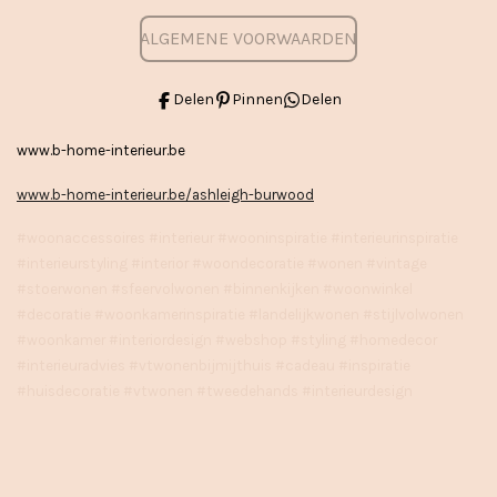
ALGEMENE VOORWAARDEN
Delen
Pinnen
Delen
www.b-home-interieur.be
www.b-home-interieur.be/ashleigh-burwood
#woonaccessoires #interieur #wooninspiratie #interieurinspiratie
#interieurstyling #interior #woondecoratie #wonen #vintage
#stoerwonen #sfeervolwonen #binnenkijken #woonwinkel
#decoratie #woonkamerinspiratie #landelijkwonen #stijlvolwonen
#woonkamer #interiordesign #webshop #styling #homedecor
#interieuradvies #vtwonenbijmijthuis #cadeau #inspiratie
#huisdecoratie #vtwonen #tweedehands #interieurdesign