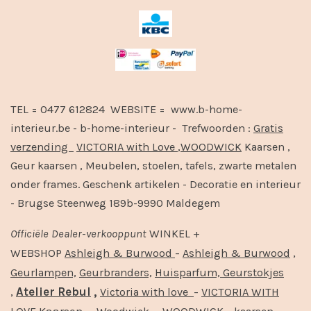
TEL = 0477 612824 WEBSITE = www.b-home-
interieur.be - b-home-interieur - Trefwoorden :
Gratis
verzending
VICTORIA with Love
,
WOODWICK
Kaarsen ,
Geur kaarsen , Meubelen, stoelen, tafels, zwarte metalen
onder frames. Geschenk artikelen - Decoratie en interieur
- Brugse Steenweg 189b-9990 Maldegem
Officiële
Dealer
-
verkooppunt
WINKEL +
-
,
WEBSHOP
Ashleigh & Burwood
Ashleigh & Burwood
Geurlampen,
Geurbranders,
Huisparfum,
Geurstokjes
,
Atelier Rebul
,
-
Victoria with love
VICTORIA WITH
Kaarsen -
-
-
-