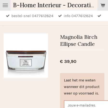
Ga
B-Home Interieur - Decoratie & Geschenken - Geurartikelen
direct
bestel-snel 0477612824
info 0477612824
naar
de
hoofdinhoud
Magnolia Birch
Ellipse Candle
€ 39,90
Laat het me weten
wanneer dit product
weer op voorraad is.