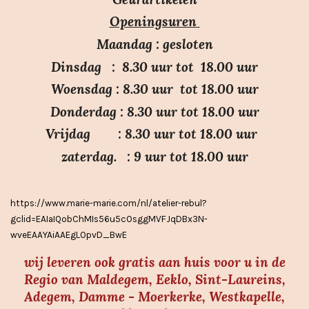
n
n
r
r
r
r
Openingsuren
g
e
e
e
e
:
n
n
n
n
Maandag : gesloten
3
Dinsdag : 8.30 uur tot 18.00 uur
.
Woensdag : 8.30 uur tot 18.00 uur
7
Donderdag : 8.30 uur tot 18.00 uur
s
Vrijdag : 8.30 uur tot 18.00 uur
t
e
zaterdag. : 9 uur tot 18.00 uur
r
r
https://www.marie-marie.com/nl/atelier-rebul?
e
gclid=EAIaIQobChMIs56u5cOsggMVFJqDBx3N-
n
wveEAAYAiAAEgLOpvD_BwE
wij leveren ook gratis aan huis voor u in de
Regio van Maldegem, Eeklo, Sint-Laureins,
Adegem, Damme - Moerkerke, Westkapelle,