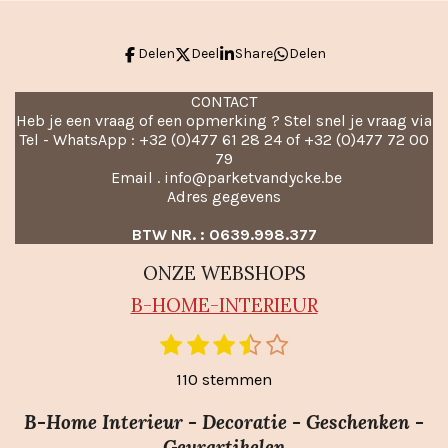
Delen
Deel
Share
Delen
CONTACT
Heb je een vraag of een opmerking ? Stel snel je vraag via
Tel - WhatsApp : +32 (0)477 61 28 24 of +32 (0)477 72 00
79
Email . info@parketvandycke.be
Adres gegevens
BTW NR. : 0639.998.377
ONZE WEBSHOPS
B-HO
ME-INTERIEUR
1
2
3
4
5
S
R
t
s
s
s
s
s
a
110 stemmen
e
t
t
t
t
t
m
t
e
e
e
e
e
m
B-Home Interieur - Decoratie - Geschenken -
i
r
r
r
r
r
e
Geurartikelen