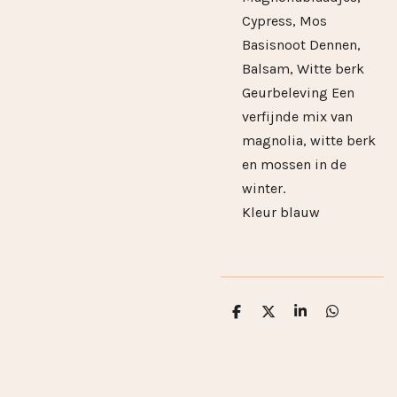
Cypress, Mos
Basisnoot Dennen,
Balsam, Witte berk
Geurbeleving Een
verfijnde mix van
magnolia, witte berk
en mossen in de
winter.
Kleur blauw
D
D
S
D
e
e
h
e
l
e
a
l
e
l
r
e
n
e
n