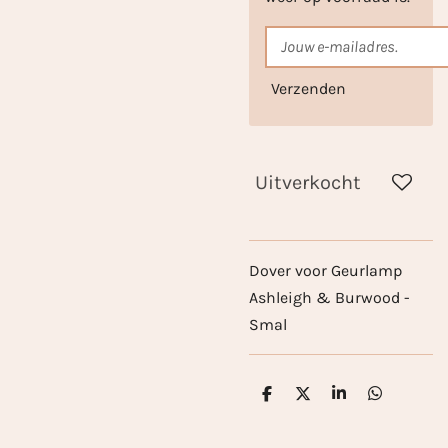
Verzenden
Uitverkocht
Dover voor Geurlamp
Ashleigh & Burwood -
Smal
D
D
S
D
e
e
h
e
l
e
a
l
e
l
r
e