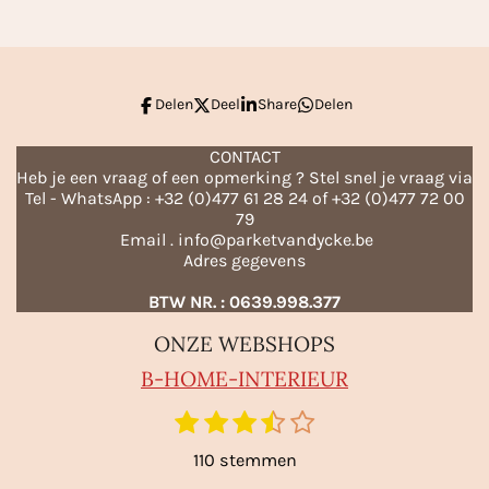
n
e
n
Delen
Deel
Share
Delen
CONTACT
Heb je een vraag of een opmerking ? Stel snel je vraag via
Tel - WhatsApp : +32 (0)477 61 28 24 of +32 (0)477 72 00
79
Email . info@parketvandycke.be
Adres gegevens
BTW NR. : 0639.998.377
ONZE WEBSHOPS
B-HO
ME-INTERIEUR
1
2
3
4
5
S
R
t
s
s
s
s
s
a
110 stemmen
e
t
t
t
t
t
m
t