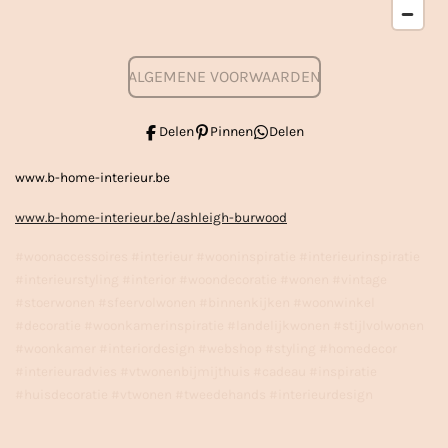
ALGEMENE VOORWAARDEN
Delen
Pinnen
Delen
www.b-home-interieur.be
www.b-home-interieur.be/ashleigh-burwood
#woonaccessoires #interieur #wooninspiratie #interieurinspiratie
#interieurstyling #interior #woondecoratie #wonen #vintage
#stoerwonen #sfeervolwonen #binnenkijken #woonwinkel
#decoratie #woonkamerinspiratie #landelijkwonen #stijlvolwonen
#woonkamer #interiordesign #webshop #styling #homedecor
#interieuradvies #vtwonenbijmijthuis #cadeau #inspiratie
#huisdecoratie #vtwonen #tweedehands #interieurdesign