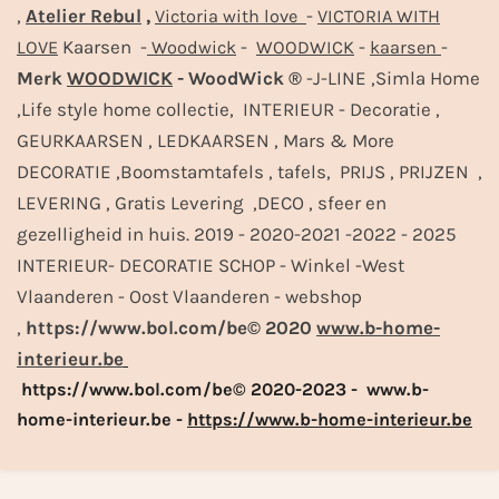
,
Atelier Rebul
,
-
Victoria with love
VICTORIA WITH
Kaarsen -
-
-
-
LOVE
Woodwick
WOODWICK
kaarsen
Merk
WOODWICK
- WoodWick ®
-J-LINE ,Simla Home
,Life style home collectie, INTERIEUR - Decoratie ,
GEURKAARSEN , LEDKAARSEN , Mars & More
DECORATIE ,Boomstamtafels , tafels, PRIJS , PRIJZEN ,
LEVERING , Gratis Levering ,DECO , sfeer en
gezelligheid in huis. 2019 - 2020-2021 -2022 - 2025
INTERIEUR- DECORATIE SCHOP - Winkel -West
Vlaanderen - Oost Vlaanderen - webshop
,
https://www.bol.com/be© 2020
www.b-home-
interieur.be
https://www.bol.com/be© 2020-2023 - www.b-
home-interieur.be -
https://www.b-home-interieur.be