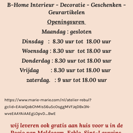
e
e
e
e
e
m
B-Home Interieur - Decoratie - Geschenken -
i
r
r
r
r
r
e
Geurartikelen
n
n
r
r
r
r
Openingsuren
g
e
e
e
e
:
n
n
n
n
Maandag : gesloten
3
Dinsdag : 8.30 uur tot 18.00 uur
.
Woensdag : 8.30 uur tot 18.00 uur
7
Donderdag : 8.30 uur tot 18.00 uur
s
Vrijdag : 8.30 uur tot 18.00 uur
t
e
zaterdag. : 9 uur tot 18.00 uur
r
r
https://www.marie-marie.com/nl/atelier-rebul?
e
gclid=EAIaIQobChMIs56u5cOsggMVFJqDBx3N-
n
wveEAAYAiAAEgLOpvD_BwE
wij leveren ook gratis aan huis voor u in de
Regio van Maldegem, Eeklo, Sint-Laureins,