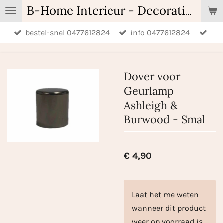
Ga
B-Home Interieur - Decoratie & Geschenken - Geurartikelen
direct
bestel-snel 0477612824
info 0477612824
naar
de
hoofdinhoud
Dover voor
Geurlamp
Ashleigh &
Burwood - Smal
€ 4,90
Laat het me weten
wanneer dit product
weer op voorraad is.