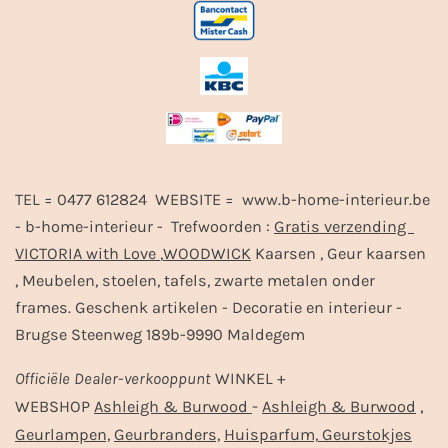
TEL = 0477 612824 WEBSITE = www.b-home-interieur.be
- b-home-interieur - Trefwoorden :
Gratis verzending
VICTORIA with Love
,
WOODWICK
Kaarsen , Geur kaarsen
, Meubelen, stoelen, tafels, zwarte metalen onder
frames. Geschenk artikelen - Decoratie en interieur -
Brugse Steenweg 189b-9990 Maldegem
Officiële
Dealer
-
verkooppunt
WINKEL +
-
,
WEBSHOP
Ashleigh & Burwood
Ashleigh & Burwood
Geurlampen,
Geurbranders,
Huisparfum,
Geurstokjes