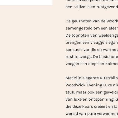
een stijlvolle en rustgeven
De geurnoten van de WoodW
samengesteld om een sfeer v
De topnoten van weelderige
brengen een vleugje elegant
sensuele vanille en warme
rust toevoegt. De basisnot
voegen een diepe en kalme
Met zijn elegante uitstrali
WoodWick Evening Luxe niet
stuk, maar ook een geweldi
van luxe en ontspanning. 
die deze kaars creëert en l
wereld van pure verwennerij