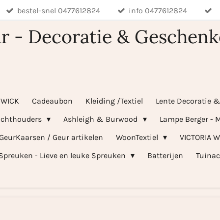
bestel-snel 0477612824
info 0477612824
r - Decoratie & Geschenk
WICK
Cadeaubon
Kleiding /Textiel
Lente Decoratie 
ichthouders
Ashleigh & Burwood
Lampe Berger - M
 GeurKaarsen / Geur artikelen
WoonTextiel
VICTORIA 
Spreuken - Lieve en leuke Spreuken
Batterijen
Tuinac