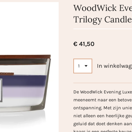
WoodWick Even
Trilogy Candle
€ 41,50
In winkelwa
De WoodWick Evening Luxe i
meeneemt naar een betover
ontspanning. Met zijn unie
niet alleen een heerlijke 
geluid dat doet denken aa
kaars is een perfecte keuze