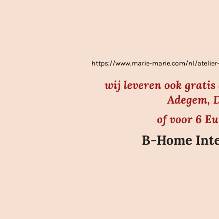
e
r
r
e
https://www.marie-marie.com/nl/atel
n
wij leveren ook grati
Adegem, D
of voor 6 E
B-Home Inte