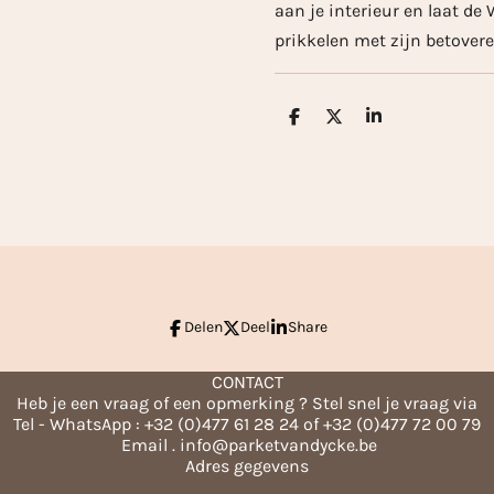
aan je interieur en laat d
prikkelen met zijn betover
D
D
S
e
e
h
l
e
a
e
l
r
n
e
Delen
Deel
Share
CONTACT
Heb je een vraag of een opmerking ? Stel snel je vraag via
Tel - WhatsApp : +32 (0)477 61 28 24 of +32 (0)477 72 00 79
Email . info@parketvandycke.be
Adres gegevens