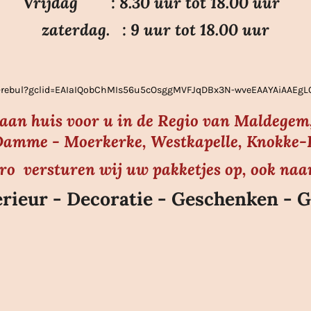
Vrijdag : 8.30 uur tot 18.00 uur
zaterdag. : 9 uur tot 18.00 uur
ier-rebul?gclid=EAIaIQobChMIs56u5cOsggMVFJqDBx3N-wveEAAYAiAAE
s aan huis voor u in de Regio van Maldegem,
amme - Moerkerke, Westkapelle, Knokke-He
uro versturen wij uw pakketjes op, ook naa
rieur - Decoratie - Geschenken - G