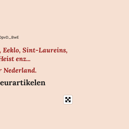
gLOpvD_BwE
 Eeklo, Sint-Laureins,
ist enz...
r Nederland.
eurartikelen