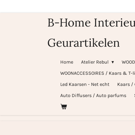
Ga
direct
B-Home Interieu
naar
de
Geurartikelen
hoofdinhoud
Home
Atelier Rebul
WOOD
WOONACCESSOIRES / Kaars & T-l
Led Kaarsen - Net echt
Kaars /
Auto Diffusers / Auto parfums