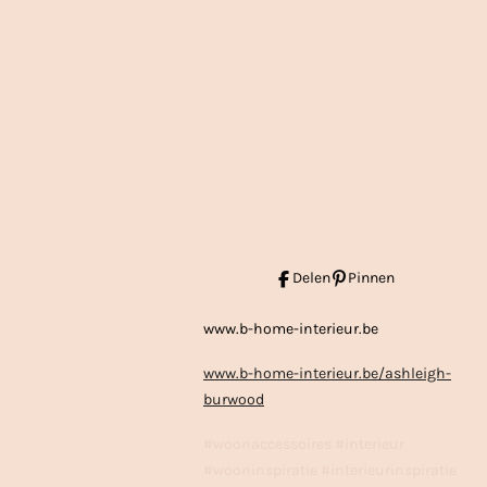
Delen
Pinnen
www.b-home-interieur.be
www.b-home-interieur.be/ashleigh-
burwood
#woonaccessoires #interieur
#wooninspiratie #interieurinspiratie