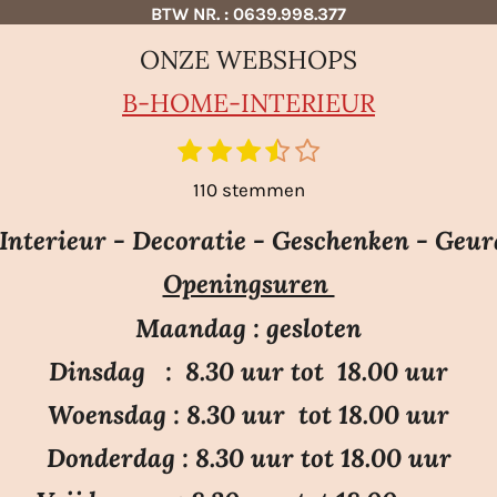
BTW NR. : 0639.998.377
ONZE WEBSHOPS
B-HO
ME-INTERIEUR
1
2
3
4
5
S
t
s
s
s
s
s
110 stemmen
e
t
t
t
t
t
m
e
e
e
e
e
nterieur - Decoratie - Geschenken - Geur
m
r
r
r
r
r
e
Openingsuren
r
r
r
r
n
e
e
e
e
Maandag : gesloten
n
n
n
n
Dinsdag : 8.30 uur tot 18.00 uur
Woensdag : 8.30 uur tot 18.00 uur
Donderdag : 8.30 uur tot 18.00 uur