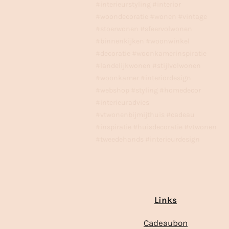
#interieurstyling #interior
#woondecoratie #wonen #vintage
#stoerwonen #sfeervolwonen
#binnenkijken #woonwinkel
#decoratie #woonkamerinspiratie
#landelijkwonen #stijlvolwonen
#woonkamer #interiordesign
#webshop #styling #homedecor
#interieuradvies
#vtwonenbijmijthuis #cadeau
#inspiratie #huisdecoratie #vtwonen
#tweedehands #interieurdesign
Links
Cadeaubon