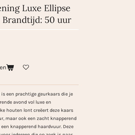
ing Luxe Ellipse
 Brandtijd: 50 uur
gen
s een prachtige geurkaars die je
ende avond vol luxe en
ke houten lont creëert deze kaars
geur, maar ook een zacht knapperend
n een knapperend haardvuur. Deze
 voor iedereen die op zoek is naar