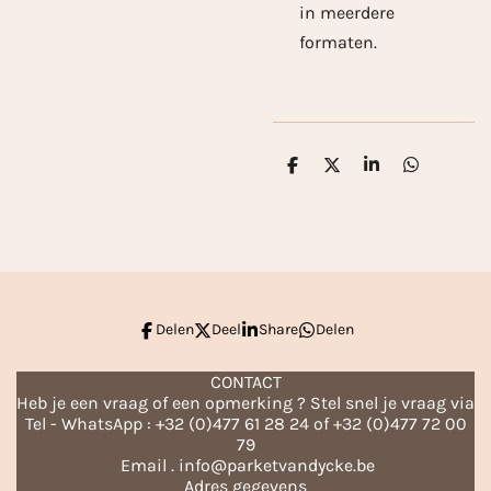
in meerdere
formaten.
D
D
S
D
e
e
h
e
l
e
a
l
e
l
r
e
n
e
n
Delen
Deel
Share
Delen
CONTACT
Heb je een vraag of een opmerking ? Stel snel je vraag via
Tel - WhatsApp : +32 (0)477 61 28 24 of +32 (0)477 72 00
79
Email . info@parketvandycke.be
Adres gegevens