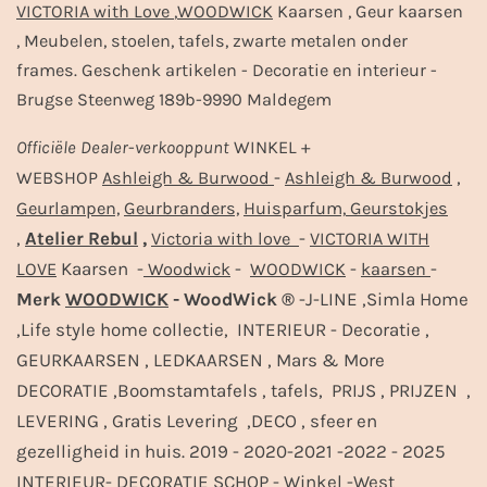
VICTORIA with Love
,
WOODWICK
Kaarsen , Geur kaarsen
, Meubelen, stoelen, tafels, zwarte metalen onder
frames. Geschenk artikelen - Decoratie en interieur -
Brugse Steenweg 189b-9990 Maldegem
Officiële
Dealer
-
verkooppunt
WINKEL +
-
,
WEBSHOP
Ashleigh & Burwood
Ashleigh & Burwood
Geurlampen,
Geurbranders,
Huisparfum,
Geurstokjes
,
Atelier Rebul
,
-
Victoria with love
VICTORIA WITH
Kaarsen -
-
-
-
LOVE
Woodwick
WOODWICK
kaarsen
Merk
WOODWICK
- WoodWick ®
-J-LINE ,Simla Home
,Life style home collectie, INTERIEUR - Decoratie ,
GEURKAARSEN , LEDKAARSEN , Mars & More
DECORATIE ,Boomstamtafels , tafels, PRIJS , PRIJZEN ,
LEVERING , Gratis Levering ,DECO , sfeer en
gezelligheid in huis. 2019 - 2020-2021 -2022 - 2025
INTERIEUR- DECORATIE SCHOP - Winkel -West