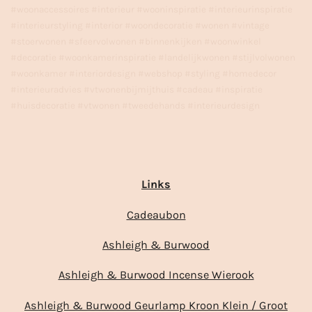
#woonaccessoires #interieur #wooninspiratie #interieurinspiratie
#interieurstyling #interior #woondecoratie #wonen #vintage
#stoerwonen #sfeervolwonen #binnenkijken #woonwinkel
#decoratie #woonkamerinspiratie #landelijkwonen #stijlvolwonen
#woonkamer #interiordesign #webshop #styling #homedecor
#interieuradvies #vtwonenbijmijthuis #cadeau #inspiratie
#huisdecoratie #vtwonen #tweedehands #interieurdesign
Links
Cadeaubon
Ashleigh & Burwood
Ashleigh & Burwood Incense Wierook
Ashleigh & Burwood Geurlamp Kroon Klein / Groot