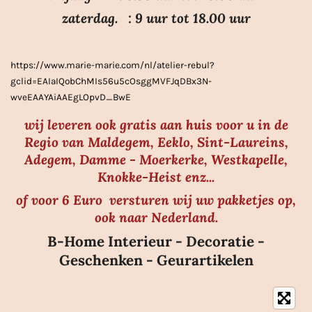
e
zaterdag. : 9 uur tot 18.00 uur
r
r
https://www.marie-marie.com/nl/atelier-rebul?
e
gclid=EAIaIQobChMIs56u5cOsggMVFJqDBx3N-
n
wveEAAYAiAAEgLOpvD_BwE
wij leveren ook gratis aan huis voor u in de
Regio van Maldegem, Eeklo, Sint-Laureins,
Adegem, Damme - Moerkerke, Westkapelle,
Knokke-Heist enz...
of voor 6 Euro versturen wij uw pakketjes op,
ook naar Nederland.
B-Home Interieur - Decoratie -
Geschenken - Geurartikelen