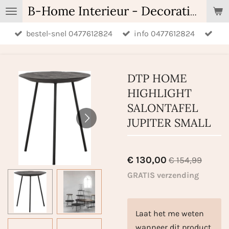
Ga
B-Home Interieur - Decoratie & Geschenken - Geurartikelen
direct
bestel-snel 0477612824
info 0477612824
naar
de
hoofdinhoud
DTP HOME
HIGHLIGHT
SALONTAFEL
JUPITER SMALL
€ 130,00
€ 154,99
GRATIS verzending
Laat het me weten
wanneer dit product