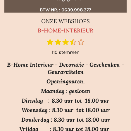
BTW NR. : 0639.998.377
ONZE WEBSHOPS
B-HO
ME-INTERIEUR
1
2
3
4
5
S
R
t
s
s
s
s
s
a
110 stemmen
e
t
t
t
t
t
m
t
e
e
e
e
e
m
B-Home Interieur - Decoratie - Geschenken -
i
r
r
r
r
r
e
Geurartikelen
n
n
r
r
r
r
Openingsuren
g
e
e
e
e
:
n
n
n
n
Maandag : gesloten
3
Dinsdag : 8.30 uur tot 18.00 uur
.
Woensdag : 8.30 uur tot 18.00 uur
7
Donderdag : 8.30 uur tot 18.00 uur
s
Vrijdag : 8.30 uur tot 18.00 uur
t