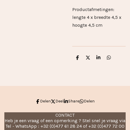
Productafmetingen:
lengte 4 x breedte 4,5 x
hoogte 4,5 cm
D
D
S
D
e
e
h
e
l
e
a
l
e
l
r
e
n
e
n
Delen
Deel
Share
Delen
CONTACT
Heb je een vraag of een opmerking ? Stel snel je vraag via
Tel - WhatsApp : +32 (0)477 61 28 24 of +32 (0)477 72 00