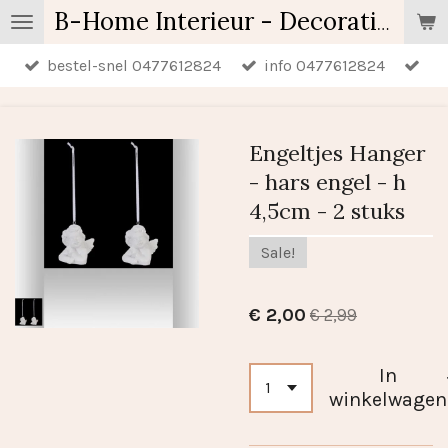
Ga
B-Home Interieur - Decoratie & Geschenken - Geurartikelen
direct
bestel-snel 0477612824
info 0477612824
naar
de
hoofdinhoud
Engeltjes Hanger
- hars engel - h
4,5cm - 2 stuks
Sale!
€ 2,00
€ 2,99
In
winkelwagen