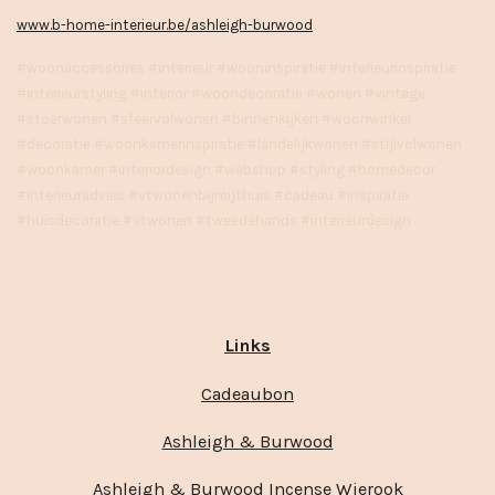
www.b-home-interieur.be/ashleigh-burwood
#woonaccessoires #interieur #wooninspiratie #interieurinspiratie
#interieurstyling #interior #woondecoratie #wonen #vintage
#stoerwonen #sfeervolwonen #binnenkijken #woonwinkel
#decoratie #woonkamerinspiratie #landelijkwonen #stijlvolwonen
#woonkamer #interiordesign #webshop #styling #homedecor
#interieuradvies #vtwonenbijmijthuis #cadeau #inspiratie
#huisdecoratie #vtwonen #tweedehands #interieurdesign
Links
Cadeaubon
Ashleigh & Burwood
Ashleigh & Burwood Incense Wierook