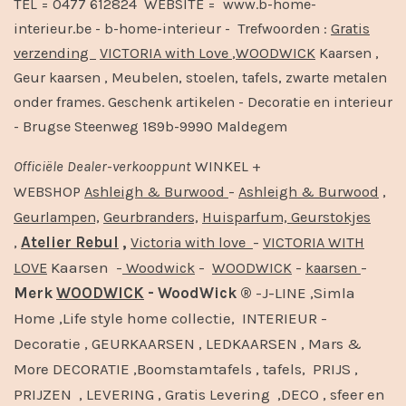
TEL = 0477 612824 WEBSITE = www.b-home-
interieur.be - b-home-interieur - Trefwoorden :
Gratis
verzending
VICTORIA with Love
,
WOODWICK
Kaarsen ,
Geur kaarsen , Meubelen, stoelen, tafels, zwarte metalen
onder frames. Geschenk artikelen - Decoratie en interieur
- Brugse Steenweg 189b-9990 Maldegem
Officiële
Dealer
-
verkooppunt
WINKEL +
-
,
WEBSHOP
Ashleigh & Burwood
Ashleigh & Burwood
Geurlampen,
Geurbranders,
Huisparfum,
Geurstokjes
,
Atelier Rebul
,
-
Victoria with love
VICTORIA WITH
Kaarsen -
-
-
-
LOVE
Woodwick
WOODWICK
kaarsen
Merk
WOODWICK
- WoodWick ®
-J-LINE ,Simla
Home ,Life style home collectie, INTERIEUR -
Decoratie , GEURKAARSEN , LEDKAARSEN , Mars &
More DECORATIE ,Boomstamtafels , tafels, PRIJS ,
PRIJZEN , LEVERING , Gratis Levering ,DECO , sfeer en