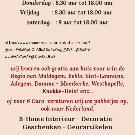
Donderdag : 8.30 uur tot 18.00 uur
s
Vrijdag : 8.30 uur tot 18.00 uur
t
e
zaterdag. : 9 uur tot 18.00 uur
r
r
https://www.marie-marie.com/nl/atelier-rebul?
e
gclid=EAIaIQobChMIs56u5cOsggMVFJqDBx3N-
n
wveEAAYAiAAEgLOpvD_BwE
wij leveren ook gratis aan huis voor u in de
Regio van Maldegem, Eeklo, Sint-Laureins,
Adegem, Damme - Moerkerke, Westkapelle,
Knokke-Heist enz...
of voor 6 Euro versturen wij uw pakketjes op,
ook naar Nederland.
B-Home Interieur - Decoratie -
Geschenken - Geurartikelen