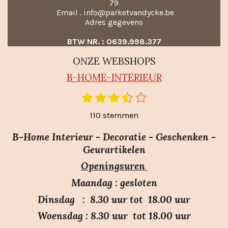
79
Email . info@parketvandycke.be
Adres gegevens
BTW NR. : 0639.998.377
ONZE WEBSHOPS
B-HO
ME-INTERIEUR
1
2
3
4
5
S
R
t
s
s
s
s
s
a
110 stemmen
e
t
t
t
t
t
m
t
e
e
e
e
e
m
B-Home Interieur - Decoratie - Geschenken -
i
r
r
r
r
r
e
Geurartikelen
n
n
r
r
r
r
Openingsuren
g
e
e
e
e
:
n
n
n
n
Maandag : gesloten
3
Dinsdag : 8.30 uur tot 18.00 uur
.
Woensdag : 8.30 uur tot 18.00 uur
7