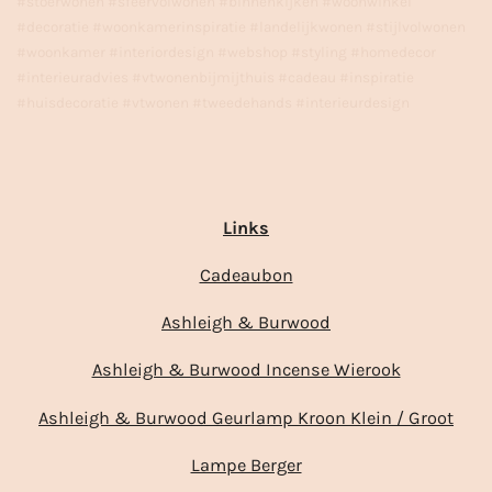
#stoerwonen #sfeervolwonen #binnenkijken #woonwinkel
#decoratie #woonkamerinspiratie #landelijkwonen #stijlvolwonen
#woonkamer #interiordesign #webshop #styling #homedecor
#interieuradvies #vtwonenbijmijthuis #cadeau #inspiratie
#huisdecoratie #vtwonen #tweedehands #interieurdesign
Links
Cadeaubon
Ashleigh & Burwood
Ashleigh & Burwood Incense Wierook
Ashleigh & Burwood Geurlamp Kroon Klein / Groot
Lampe Berger