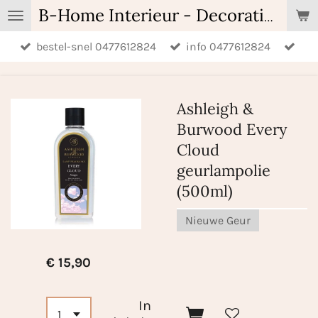
Ga
B-Home Interieur - Decoratie & Geschenken - Geurartikelen
direct
bestel-snel 0477612824
info 0477612824
naar
de
hoofdinhoud
Ashleigh &
Burwood Every
Cloud
geurlampolie
(500ml)
Nieuwe Geur
€ 15,90
In