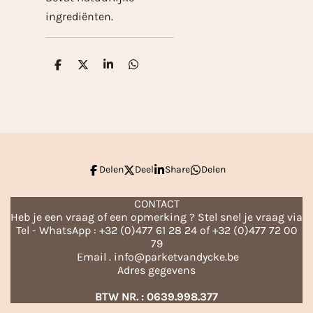
ingrediënten.
D
D
S
D
e
e
h
e
l
e
a
l
e
l
r
e
n
e
n
Delen
Deel
Share
Delen
CONTACT
Heb je een vraag of een opmerking ? Stel snel je vraag via
Tel - WhatsApp : +32 (0)477 61 28 24 of +32 (0)477 72 00
79
Email . info@parketvandycke.be
Adres gegevens
BTW NR. : 0639.998.377