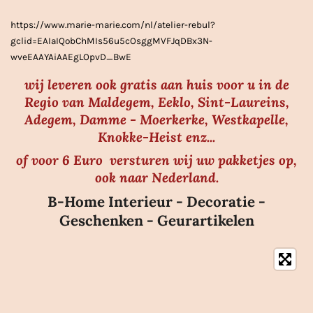
r
https://www.marie-marie.com/nl/atelier-rebul?
e
gclid=EAIaIQobChMIs56u5cOsggMVFJqDBx3N-
n
wveEAAYAiAAEgLOpvD_BwE
wij leveren ook gratis aan huis voor u in de
Regio van Maldegem, Eeklo, Sint-Laureins,
Adegem, Damme - Moerkerke, Westkapelle,
Knokke-Heist enz...
of voor 6 Euro versturen wij uw pakketjes op,
ook naar Nederland.
B-Home Interieur - Decoratie -
Geschenken - Geurartikelen