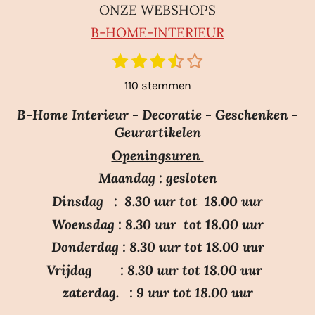
ONZE WEBSHOPS
B-HO
ME-INTERIEUR
1
2
3
4
5
S
R
t
s
s
s
s
s
a
110 stemmen
e
t
t
t
t
t
m
t
e
e
e
e
e
m
B-Home Interieur - Decoratie - Geschenken -
i
r
r
r
r
r
e
Geurartikelen
n
n
r
r
r
r
Openingsuren
g
e
e
e
e
:
n
n
n
n
Maandag : gesloten
3
Dinsdag : 8.30 uur tot 18.00 uur
.
Woensdag : 8.30 uur tot 18.00 uur
7
Donderdag : 8.30 uur tot 18.00 uur
s
Vrijdag : 8.30 uur tot 18.00 uur
t
e
zaterdag. : 9 uur tot 18.00 uur
r