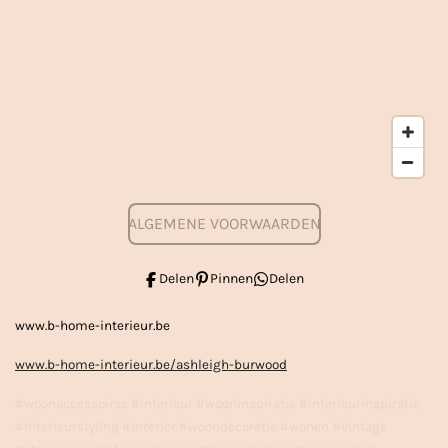
ALGEMENE VOORWAARDEN
Delen
Pinnen
Delen
www.b-home-interieur.be
www.b-home-interieur.be/ashleigh-burwood
#woonaccessoires #interieur #wooninspiratie #interieurinspiratie
#interieurstyling #interior #woondecoratie #wonen #vintage