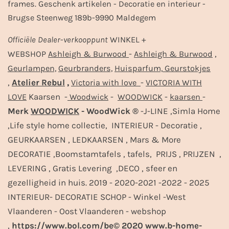
frames. Geschenk artikelen - Decoratie en interieur -
Brugse Steenweg 189b-9990 Maldegem
Officiële
Dealer
-
verkooppunt
WINKEL +
-
,
WEBSHOP
Ashleigh & Burwood
Ashleigh & Burwood
Geurlampen,
Geurbranders,
Huisparfum,
Geurstokjes
,
Atelier Rebul
,
-
Victoria with love
VICTORIA WITH
Kaarsen -
-
-
-
LOVE
Woodwick
WOODWICK
kaarsen
Merk
WOODWICK
- WoodWick ®
-J-LINE ,Simla Home
,Life style home collectie, INTERIEUR - Decoratie ,
GEURKAARSEN , LEDKAARSEN , Mars & More
DECORATIE ,Boomstamtafels , tafels, PRIJS , PRIJZEN ,
LEVERING , Gratis Levering ,DECO , sfeer en
gezelligheid in huis. 2019 - 2020-2021 -2022 - 2025
INTERIEUR- DECORATIE SCHOP - Winkel -West
Vlaanderen - Oost Vlaanderen - webshop
,
https://www.bol.com/be© 2020
www.b-home-